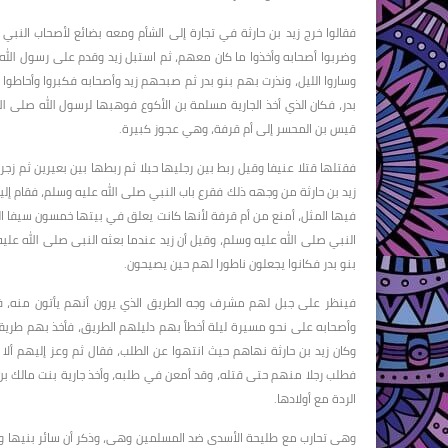
فقالوا خرج زيد بن حارثة في تجارة إلى الشأم ومعه بضائع لأصحاب النب
وضربوا أصحابه وأخذوا ما كان معهم، ثم استبل زيد وقدم على رسول الله 
وساروا الليل، ونذرت بهم بنو بدر ثم صبحهم زيد وأصحابه فكبروا وأحاطوا 
بدر، فكان الذي أخذ الجارية مسلمة بن الأكوع فوهبها لرسول الله صلى 
قيس بن المحسر إلى أم قرفة، وهي عجوز كبيرة.
فقتلها قتلا عنيفا وقيل ربط بين رجليها حبلا ثم ربطها بين بعيرين ثم ز
زيد بن حارثة من وجهه ذلك فقرع باب النبي صلى الله عليه وسلم، فقام إليه
فيها المثل، أمنع من أم قرفة لأنها كانت يعلق في بيتها خمسون سيفا ا
النبي صلى الله عليه وسلم، وقيل أن زيد عندما بعثه النبى صلى الله علي
بنو بدر فكانوا يجعلون ناطورا لهم حين يصيحون.
فينظر على جبل لهم مشرف وجه الطريق الذي يرون أنهم يأتون منه، فين
وأصحابه على نحو مسيرة ليلة أخطأ بهم دليلهم الطريق، فأخذ بهم طري
وكان زيد بن حارثة نهاهم حيث انتهوا عن الطلب، فقال ثم وعز إليهم ألا ي
فطلب رجلا منهم حتى قتله، وقد أمعن في طلبه، وأخذ جارية بنت مالك بن
الردة مع أولادها.
وهى تحارب مع طليحة الأسدى ضد المسلمين وهى، وذكر أن سائر بنيها و