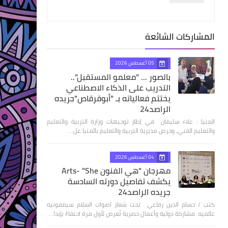
المشاركات الشائعة
05 أغسطس 2026
بالصور ... "معلمو المستقبل"..
التدريب على الذكاء الاصطناعي
يختتم فعالياته بـ "أبوقرقاص"جريده
الراصد24
المنيا : علاء سليمان في إطار توجيهات وزارة التربية والتعليم
والتعليم الفني، وحرص مديرية التربية والتعليم بالمنيا عل…
04 أغسطس 2026
مهرجان "هي الفنون Arts- "She
يكشف تفاصيل دورته السادسة
جريده الراصد24
كتب / حسام الدين رفاعي تحت شعار اصوات السلام سيمفونيه
عالميه مشاركة دولية وأعمال حصرية تُعرض لأول مرة احتفاءً بإبدا…