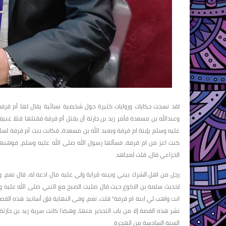
لقد نسجت حكايات وروايات كثيرة حول شخصية نسائية يقال لها أم قرفة 
وعبدالله بن مسعدة فأمر زيد بن حارثة أن يقتل أم قرفة فقتلها قتلا عني
عليه وسلم بإبنة ام قرفة وبعبد الله بن مسعدة، فكانت بنت أم قرفة لس
كنت اعز من ام قرفة، فسألها رسول الله صلى الله عليه وسلم، فوهبها 
الخزاعي قال، قلت لمجاهد.
رجل من اهل الشرك بيني وبينه قرابة ولي عليه مال ادعه له، قال نعم، وصل
لحديث سلمة بن الاكوع حيث قال صليت الصبح مع النبي صلى الله عليه 
انت واهب لي ابنة ام قرفة" قلت، نعم، وفى النهاية فإن أسانيد هذه القص
نشر هذه القصة إلا من باب التحذير منها، وهكذا كانت سرية زيد بن حار
السنة السادسة من الهجرة.