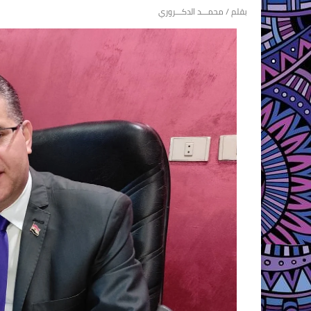
بقلم / محمـــد الدكـــروري