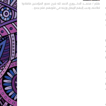
بقلم / محمـــد الدكـــروري الحمد لله شرح صدور المؤمنين فانقادوا
لطاعته، وحبب إليهم الإيمان وزينه في قلوبهم، فلم يجدو…