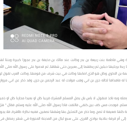
وهي فاطمة بنت ربيعة بن بدر وكانت عند مالك بن حذيفة بن بدر عجوزا كبيرة وبنتا لها
فا ربط برجليها حبلين ثم ربطهما إلى بعيرين حتى شقاها، ثم قدموا على رسول الله صلى الله
لمة بن الاكوع، وكان هو الذي اصابها وكانت في بيت شرف من قومها، وكانت العرب تقول لو
له فاهداها لخاله حزن بن ابي وهب فولدت له عبد الرحمن بن حزن، وقد ذكر عن ابي مروان
ه وبه ناخذ فنقول، لا باس بان يصل المسلم المشرك قريبا كان او بعيدا محاربا كان او ذميا
وسلم، فوجدت مس كف بين كتفي فالتفت فاذا رسول الله صلى الله عليه وسلم، فقال " هل
ة كلها ضعيفة لا تصح، وما ذكر من التمثيل بها وشقها نصفين، ففيه نكارة ظاهرة، فلا يجوز
ثة إلى أم قرفة بناحية بوادي القرى، على سبع ليال من المدينة المنورة في شهر رمضان فى