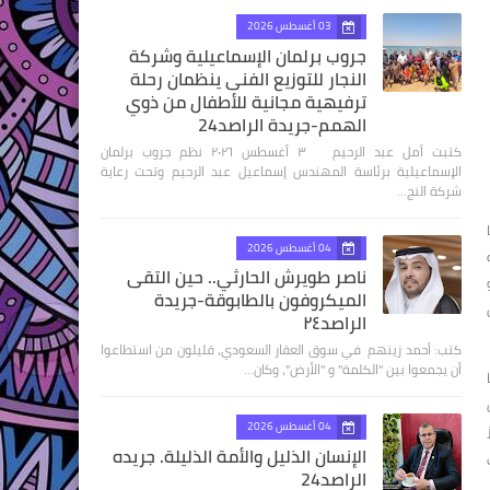
03 أغسطس 2026
جروب برلمان الإسماعيلية وشركة
النجار للتوزيع الفنى ينظمان رحلة
ترفيهية مجانية للأطفال من ذوي
الهمم-جريدة الراصد24
كتبت أمل عبد الرحيم ٣ أغسطس ٢٠٢٦ نظم جروب برلمان
الإسماعيلية برئاسة المهندس إسماعيل عبد الرحيم وتحت رعاية
شركة النج…
04 أغسطس 2026
ناصر طويرش الحارثي.. حين التقى
الميكروفون بالطابوقة-جريدة
الراصد٢٤
كتب: أحمد زينهم في سوق العقار السعودي، قليلون من استطاعوا
أن يجمعوا بين "الكلمة" و "الأرض"، وكان…
04 أغسطس 2026
الإنسان الذليل والأمة الذليلة. جريده
الراصد24