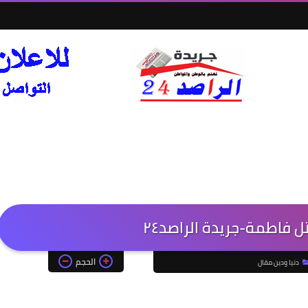
ل فاطمة-جريدة الراصد٢٤
الحجم
دنيا ودين مقال