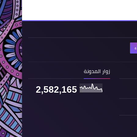
ء
زوار المدونة
2,582,165