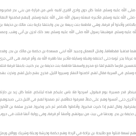
ي صلى الله عليه وسلم، فلما كان دون وادي القرى لقيه ناس من فزارة من بني بدر فضربوه
صلى الله عليه وسلم، فأخبره فبعثه رسول الله صلى الله عليه وسلم، إليهم فكمنوا النهار
بالحاضر وأخذوا أم قرفة، وهي فاطمة بنت ربيعة بن بدر، وابنتها جارية بنت مالك بن حذيفة بن
الله عليه وسلم، فوهبها رسول الله صلى الله عليه وسلم، بعد ذلك لحزن بن أبي وهب، وعمد
جرهما فذهبا فقطعاها، وقتل النعمان وعبيد الله ابني مسعدة بن حكمة بن مالك بن بدر، وقدم
 عريانا يجر ثوبه حتى اعتنقه وقبله وسايله فأخبر بما ظفره الله به، وأم قرفه، هى التي جرى
لخمسين فارسا كلهم لها ذو محرم واسمها فاطمة بنت حذيفة بن بدر كنيت بابنها قرفة قتله
ه وسلم، في السرية فقال لهم، اكمنوا النهار وسيروا الليل، فخرج بهم دليل لهم، ونذرت بهم
ظر قدر مسيرة يوم فيقول، اسرحوا فلا باس عليكم هذه ليلتكم، فلما كان زيد بن حارثة
قا أخرى حتى أمسوا وهم على خطأ، فعرفوا خطأهم، ثم صمدوا لهم في الليل حتى صبحوهم،
فترقوا، وقال لهم إذا كبرت فكبروا، وأحاطوا بالحاضر ثم كبر وكبروا، فخرج سلمة بن الأكوع
 حذيفة بن بدر، وجدها في بيت من بيوتهم، وأمها أم قرفة، وفى رواية أنها قتلت فى حروب
هم تسعة قتلوا مع طليحة بن بزاخة في الردة وهم حكمة وخرشة وجبلة وشريك ووالان ورمل