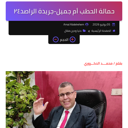
حمالة الحطب أم جميل-جريدة الراصد٢٤
05 يوليو 2026
Amal Abdelrehem
الصفحة الرئيسية
دنيا ودين مقال
الحجم
بقلم / محمــــد الدكـــروري