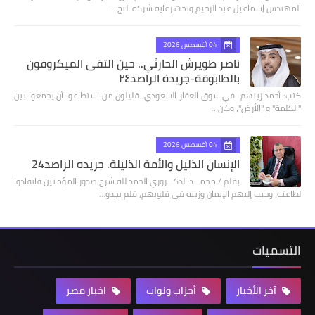
المهندس إسماعيل عبد الرحيم وتحت رعاية شركة النج…
04 أغسطس 2026
ناصر طويرش الحارثي.. حين التقى الميكروفون
بالطابوقة-جريدة الراصد٢٤
كتب: أحمد زينهم في سوق العقار السعودي، قليلون من استطاعوا أن يجمعوا بين
"الكلمة" و "الأرض"، وكان…
04 أغسطس 2026
الإنسان الذليل والأمة الذليلة. جريده الراصد24
بقلم / محمـــد الدكـــروري الحمد لله شرح صدور المؤمنين فانقادوا
لطاعته، وحبب إليهم الإيمان وزينه في قلوبهم، فلم يجدو…
التسميات
آخر الأخبار
أحزاب ونواب
اخبار مصر