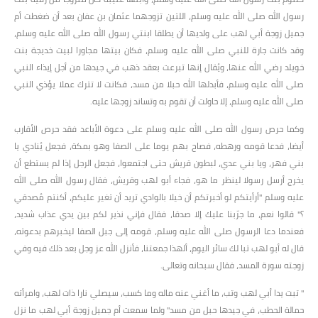
رسول الله صلى الله عليه وسلم، اللتين تزوجهما عثمان بن عفان بعد أن ضغطت أم
جميل زوجة أبي لهب على ولديها أن يطلقا ابنتي رسول الله صلى الله عليه وسلم،
وقد كانت جارة للنبي صلى الله عليه وسلم، فكان بيتها مجاورا لبيت خديجة بنت
خويلد رضي الله عنها، ويُقال إنها تبرعت بعقد ذهب في جيدها من أجل إيذاء النبي
صلى الله عليه وسلم، فأبدلها الله حبلا من مسد، فكانت لا تترك عملا يؤذي النبي
صلى الله عليه وسلم، إلا حاولت أن تقوم به وتساند زوجها عليه.
وكما حرص رسول الله صلى الله عليه وسلم على دعوة الأباعد فقد حرص الأقارب
أيضا، فدعا قومه ورهطه، فصاح بهم يوما على الصفا وهو بمكة، فجعل يُنادي يا
بني فهر، ويا بني عدي، لبطون قريش حتى اجتمعوا، فجعل الرجل إذا لم يستطع أن
يخرج أرسل رسولا لينظر ما هو، فجاء أبو لهب وقريش، فقال رسول الله صلى الله
عليه وسلم "أرأيتكم لو أخبرتكم أن خيلا بالوادي تريد أن تغير عليكم، أكنتم مُصدقي
؟" قالوا نعم، ما جرّبنا عليك إلا صدقا، فقال فإني نذير لكم بين يدي عذاب شديد،
فعندما دعا الرسول صلى الله عليه وسلم، قومه إلى جبل الصفا ليخبرهم بدعوته،
قال له أبو لهب تبا لك سائر اليوم، ألهذا جمعتنا، فأنزل الله عز وجل بعد ذلك فيه وفي
زوجته سورة المسد، فقال سبحانه وتعالى.
" تبت يدا أبي لهب وتب، ما أغني عنه ماله وما كسب، سيصلي نارا ذات لهب، وامرأته
حمالة الحطب، في جيدها حبل من مسد" ولما سمعت أم جميل زوجة أبي لهب ما نزل