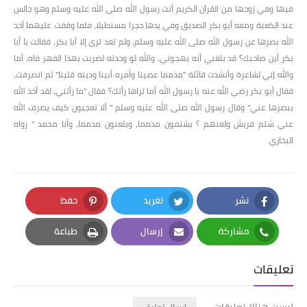
فيها وفي زوجها من القرآن الكريم أتت رسول الله صلى الله عليه وسلم وهو جالس
عند الكعبة ومعه أبو بكر الصديق وفي يدها حجرا مستطيلا، فلما وقفت عليهما أخذ
الله بصرها عن رسول الله صلى الله عليه وسلم، ولم تعد ترى إلا أبا بكر، فقالت يا أبا
بكر أين صاحبك؟ قد بلغني أنه يهجوني، والله لو وجدته لضربت بهذا الفهر فاه، أما
والله إني لشاعرة وأنشدت قائلة "مذمما عصينا وأمره أبينا ودينه قلينا" ثم انصرفت،
فقال أبو بكر رضي الله عنه يا رسول الله أما تراها رأتك؟ فقال "ما رأتني، لقد أخذ الله
ببصرها عني" وقال رسول الله صلى الله عليه وسلم " ألا تعجبون كيف يصرف الله
عني شتم قريش ولعنهم ؟ يشتمون مذمما، ويلعنون مذمما، وأنا محمد " رواه
البخاري.
نشر
تغريد
حفظ
Pinterest
Twitter
Facebook
مشاركة
إرسال
طباعة
Print
Email
Whatsapp
تعليقات
ليست هناك تعليقات