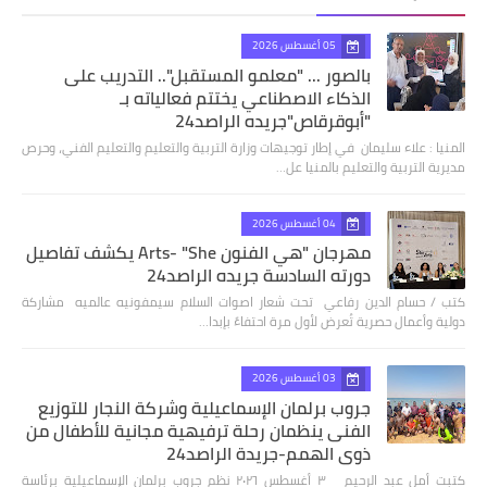
05 أغسطس 2026
بالصور ... "معلمو المستقبل".. التدريب على
الذكاء الاصطناعي يختتم فعالياته بـ
"أبوقرقاص"جريده الراصد24
المنيا : علاء سليمان في إطار توجيهات وزارة التربية والتعليم والتعليم الفني، وحرص
مديرية التربية والتعليم بالمنيا عل…
04 أغسطس 2026
مهرجان "هي الفنون Arts- "She يكشف تفاصيل
دورته السادسة جريده الراصد24
كتب / حسام الدين رفاعي تحت شعار اصوات السلام سيمفونيه عالميه مشاركة
دولية وأعمال حصرية تُعرض لأول مرة احتفاءً بإبدا…
03 أغسطس 2026
جروب برلمان الإسماعيلية وشركة النجار للتوزيع
الفنى ينظمان رحلة ترفيهية مجانية للأطفال من
ذوي الهمم-جريدة الراصد24
كتبت أمل عبد الرحيم ٣ أغسطس ٢٠٢٦ نظم جروب برلمان الإسماعيلية برئاسة