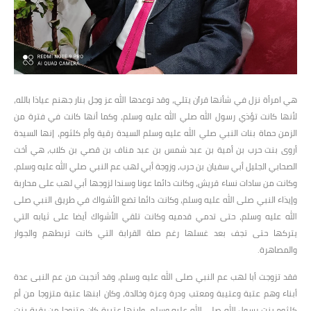
هي امرأة نزل في شأنها قرآن يتلي، وقد توعدها الله عز وجل بنار جهنم عياذا بالله،
لأنها كانت تؤذي رسول الله صلي الله عليه وسلم، وكما أنها كانت في فترة من
الزمن حماة بنات النبي صلي الله عليه وسلم السيدة رقية وأم كلثوم، إنها السيدة
أروى بنت حرب بن أمية بن عبد شمس بن عبد مناف بن قصي بن كلاب، هي أخت
الصحابي الجليل أبي سفيان بن حرب، وزوجة أبي لهب عم النبي صلي الله عليه وسلم،
وكانت من سادات نساء قريش، وكانت دائما عونا وسندا لزوجها أبي لهب على محاربة
وإيذاء النبي صلى الله عليه وسلم، وكانت دائما تضع الأشواك في طريق النبي صلى
الله عليه وسلم، حتى تدمي قدميه وكانت تلقي الأشواك أيضا على ثيابه التي
يتركها حتى تجف بعد غسلها رغم صلة القرابة التي كانت تربطهم والجوار
والمصاهرة.
فقد تزوجت أبا لهب عم النبي صلى الله عليه وسلم، وقد أنجبت من عم النبى عدة
أبناء وهم عتبة وعتيبة ومعتب ودرة وعزة وخالدة، وكان ابنها عتبة متزوجا من أم
كلثوم بنت رسول الله صلى الله عليه وسلم، وابنها عتيبة كان متزوجا من رقية بنت