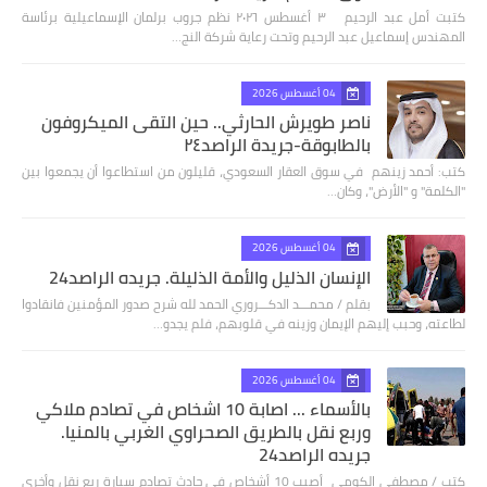
كتبت أمل عبد الرحيم ٣ أغسطس ٢٠٢٦ نظم جروب برلمان الإسماعيلية برئاسة
المهندس إسماعيل عبد الرحيم وتحت رعاية شركة النج…
04 أغسطس 2026
ناصر طويرش الحارثي.. حين التقى الميكروفون
بالطابوقة-جريدة الراصد٢٤
كتب: أحمد زينهم في سوق العقار السعودي، قليلون من استطاعوا أن يجمعوا بين
"الكلمة" و "الأرض"، وكان…
04 أغسطس 2026
الإنسان الذليل والأمة الذليلة. جريده الراصد24
بقلم / محمـــد الدكـــروري الحمد لله شرح صدور المؤمنين فانقادوا
لطاعته، وحبب إليهم الإيمان وزينه في قلوبهم، فلم يجدو…
04 أغسطس 2026
بالأسماء ... اصابة 10 اشخاص في تصادم ملاكي
وربع نقل بالطريق الصحراوي الغربي بالمنيا.
جريده الراصد24
كتب / مصطفى الكومى أصيب 10 أشخاص في حادث تصادم سيارة ربع نقل وأخرى