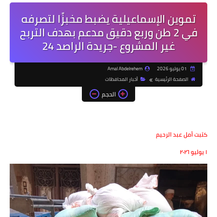
تموين الإسماعيلية يضبط مخبزًا لتصرفه
في 2 طن وربع دقيق مدعم بهدف التربح
غير المشروع -جريدة الراصد 24
01 يوليو 2026
Amal Abdelrehem
الصفحة الرئيسية
أخبار المحافظات
الحجم
كتبت أمل عبد الرحيم
١ يوليو ٢٠٢٦