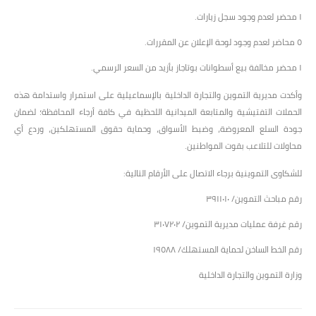
١ محضر لعدم وجود سجل زيارات.
٥ محاضر لعدم وجود لوحة الإعلان عن المقررات.
١ محضر مخالفة بيع أسطوانات بوتاجاز بأزيد من السعر الرسمي.
وأكدت مديرية التموين والتجارة الداخلية بالإسماعيلية على استمرار واستدامة هذه
الحملات التفتيشية والمتابعة الميدانية اللحظية في كافة أرجاء المحافظة؛ لضمان
جودة السلع المعروضة، وضبط الأسواق، وحماية حقوق المستهلكين، وردع أي
محاولات للتلاعب بقوت المواطنين.
للشكاوى التموينية برجاء الاتصال على الأرقام التالية:
رقم مباحث التموين/ ٣٩١١٠١٠
رقم غرفة عمليات مديرية التموين/ ٣١٠٧٢٠٢
رقم الخط الساخن لحماية المستهلك/ ١٩٥٨٨
وزارة التموين والتجارة الداخلية