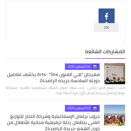
200
المشاركات الشائعة
04 أغسطس 2026
مهرجان "هي الفنون Arts- "She يكشف تفاصيل
دورته السادسة جريده الراصد24
كتب / حسام الدين رفاعي تحت شعار اصوات السلام سيمفونيه عالميه مشاركة
دولية وأعمال حصرية تُعرض لأول مرة احتفاءً بإبدا…
03 أغسطس 2026
جروب برلمان الإسماعيلية وشركة النجار للتوزيع
الفنى ينظمان رحلة ترفيهية مجانية للأطفال من
ذوي الهمم-جريدة الراصد24