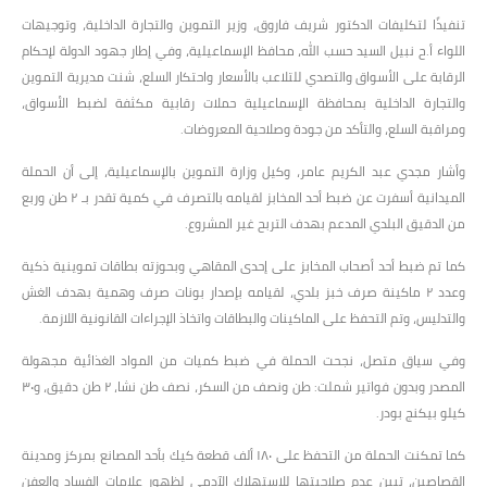
تنفيذًا لتكليفات الدكتور شريف فاروق، وزير التموين والتجارة الداخلية، وتوجيهات
اللواء أ.ح نبيل السيد حسب الله، محافظ الإسماعيلية، وفي إطار جهود الدولة لإحكام
الرقابة على الأسواق والتصدي للتلاعب بالأسعار واحتكار السلع، شنت مديرية التموين
والتجارة الداخلية بمحافظة الإسماعيلية حملات رقابية مكثفة لضبط الأسواق،
ومراقبة السلع، والتأكد من جودة وصلاحية المعروضات.
وأشار مجدي عبد الكريم عامر، وكيل وزارة التموين بالإسماعيلية، إلى أن الحملة
الميدانية أسفرت عن ضبط أحد المخابز لقيامه بالتصرف في كمية تقدر بـ ٢ طن وربع
من الدقيق البلدي المدعم بهدف التربح غير المشروع.
كما تم ضبط أحد أصحاب المخابز على إحدى المقاهي وبحوزته بطاقات تموينية ذكية
وعدد ٢ ماكينة صرف خبز بلدي، لقيامه بإصدار بونات صرف وهمية بهدف الغش
والتدليس، وتم التحفظ على الماكينات والبطاقات واتخاذ الإجراءات القانونية اللازمة.
وفي سياق متصل، نجحت الحملة في ضبط كميات من المواد الغذائية مجهولة
المصدر وبدون فواتير شملت: طن ونصف من السكر، نصف طن نشا، ٢ طن دقيق، و٣٠
كيلو بيكنج بودر.
كما تمكنت الحملة من التحفظ على ١٨٠ ألف قطعة كيك بأحد المصانع بمركز ومدينة
القصاصين، تبين عدم صلاحيتها للاستهلاك الآدمي لظهور علامات الفساد والعفن