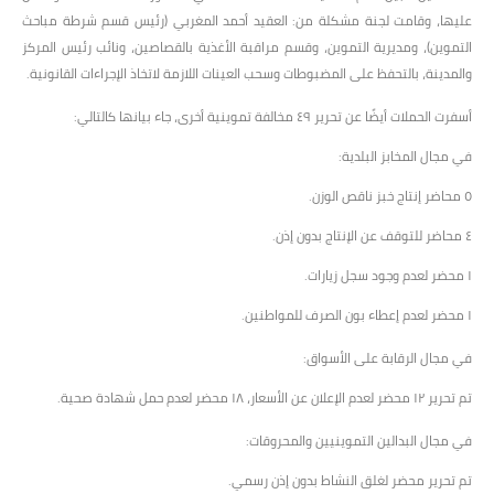
عليها، وقامت لجنة مشكلة من: العقيد أحمد المغربي (رئيس قسم شرطة مباحث
التموين)، ومديرية التموين، وقسم مراقبة الأغذية بالقصاصين، ونائب رئيس المركز
والمدينة، بالتحفظ على المضبوطات وسحب العينات اللازمة لاتخاذ الإجراءات القانونية.
أسفرت الحملات أيضًا عن تحرير ٤٩ مخالفة تموينية أخرى، جاء بيانها كالتالي:
في مجال المخابز البلدية:
٥ محاضر إنتاج خبز ناقص الوزن.
٤ محاضر للتوقف عن الإنتاج بدون إذن.
١ محضر لعدم وجود سجل زيارات.
١ محضر لعدم إعطاء بون الصرف للمواطنين.
في مجال الرقابة على الأسواق:
تم تحرير ١٢ محضر لعدم الإعلان عن الأسعار، ١٨ محضر لعدم حمل شهادة صحية.
في مجال البدالين التموينيين والمحروقات:
تم تحرير محضر لغلق النشاط بدون إذن رسمي.