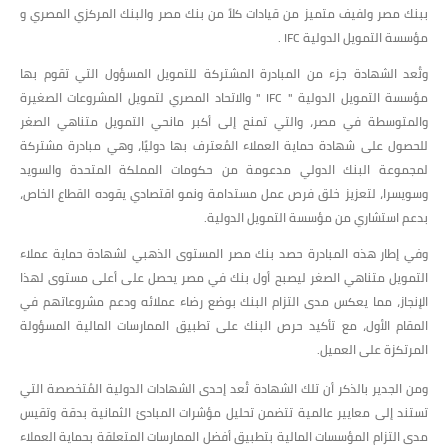
ببنك مصر ولفيف متميز من قيادات كلاً من بنك مصر والبنك المركزي المصري و
مؤسسة التمويل الدولية IFC .
وتُعد الشهادة جزء من المبادرة المشتركة للتمويل المسؤول التي تقوم بها
مؤسسة التمويل الدولية " IFC " والاتحاد المصري لتمويل المشروعات الصغيرة
والمتوسطة في مصر، والتي تمنح إلى أكبر مانحي التمويل متناهي الصغر
للحصول على شهادة حماية العملاء المُعترف بها دوليًا، وهي مبادرة مشتركة
لمجموعة البنك الدولي مدعومة من حكومات المملكة المتحدة والسويد
وسويسرا، لتعزيز خلق فرص عمل مستدامة ونمو اقتصادي يقوده القطاع الخاص،
بدعم استشاري من مؤسسة التمويل الدولية.
وفي إطار هذه المبادرة حصد بنك مصر المستوى الذهبي لشهادة حماية عملاء
التمويل متناهي الصغر ليصبح أول بنك في مصر يحصل على أعلى مستوى لهذا
الإنجاز، مما يعكس مدى التزام البنك بوضع رضاء عملائه ودعم مشروعاتهم في
المقام الأول، مع تأكيد حرص البنك على تطبيق الممارسات المالية المسؤولة
المرتكزة على العميل.
ومن الجدير بالذكر أن تلك الشهادة تُعد إحدى الشهادات الدولية المُتخصصة التي
تستند إلى معايير عالمية تتضمن تحليل مؤشرات المبادئ الثمانية بدقة وتقيس
مدى التزام المؤسسات المالية بتطبيق أفضل الممارسات المتعلقة بحماية العملاء