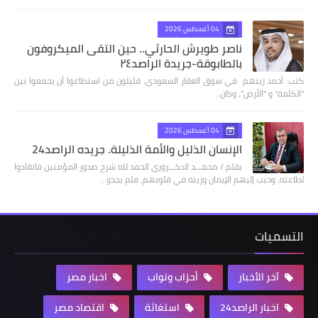
04 أغسطس 2026
ناصر طويرش الحارثي.. حين التقى الميكروفون
بالطابوقة-جريدة الراصد٢٤
كتب: أحمد زينهم في سوق العقار السعودي، قليلون من استطاعوا أن يجمعوا بين
"الكلمة" و "الأرض"، وكان…
04 أغسطس 2026
الإنسان الذليل والأمة الذليلة. جريده الراصد24
بقلم / محمـــد الدكـــروري الحمد لله شرح صدور المؤمنين فانقادوا
لطاعته، وحبب إليهم الإيمان وزينه في قلوبهم، فلم يجدو…
التسميات
آخر الأخبار
أحزاب ونواب
اخبار مصر
اخبار الراصد24
استغاثة
اقتصاد مصر