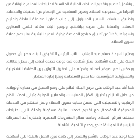
، وتشمل تصميم وتقديم المنتجات المالية المناسبة لاحتياجات العملاء، والوقاية من
الإفراط في مديونية العملاء، وتعزيز الشفافية في الإفصاح عن المنتجات والخدمات،
وتطبيق سياسات التسعير المسؤول، إلى جانب ضمان المعاملة العادلة واحترام
العملاء، والحفاظ على سرية بياناتهم، وتوفير آليات فعّالة لتلقي الشكاوى
وتسويتها، فضلاً عن تطبيق مبادئ الحوكمة وإدارة الموارد البشرية بما يدعم حماية
حقوق العملاء.
وصرّح السيد / حسام عبد الوهّاب - نائب الرئيس التنفيذي لـبنك مصر بأن حصول
البنك على هذه الشهادة يمثل شهادة ثقة دولية جديدة تُضاف إلى سجل إنجازاته،
ويعكس نضج نموذج أعماله وقدرته على تحقيق التوازن بين الكفاءة التشغيلية
والمسؤولية المؤسسية، بما يدعم الاستدامة ويعزز إدارة المخاطر.
كما أكد عبد الوهّاب على حرص البنك الدائم على وضع العميل في صدارة أولوياته،
من خلال الالتزام بتطبيق أفضل الممارسات والمعايير الدولية وتبني أحدث النظم
الرقابية والتشغيلية التي تضمن حماية حقوق العملاء وتعزز ثقتهم في الخدمات
المصرفية المقدمة، مع تقديم خدمات مالية مسؤولة وآمنة تلبي احتياجات
مختلف شرائح العملاء، وخاصة قطاع المشروعات الصغيرة باعتباره أحد المحركات
الرئيسية للنمو الاقتصادي ودعم التنمية الشاملة.
كما توجه عبد الوهاب بالشكر والتقدير إلى كافة فرق العمل بالبنك التي أسهمت