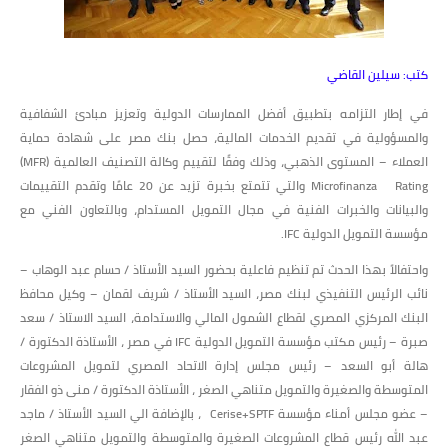
كتب: سيلين القاضي
في إطار التزامه بتطبيق أفضل الممارسات الدولية وتعزيز مبادئ الشفافية
والمسؤولية في تقديم الخدمات المالية، حصل بنك مصر على شهادة حماية
العملاء – المستوى الذهبي، وذلك وفقًا لتقييم وكالة التصنيف العالمية (MFR)
Microfinanza Rating والتي تتمتع بخبرة تزيد عن 20 عامًا وتقدم التقييمات
والبيانات والخبرات الفنية في مجال التمويل المستدام، وبالتعاون الفني مع
مؤسسة التمويل الدولية IFC.
واحتفالاً بهذا الحدث تم تنظيم فاعلية بحضور السيد الأستاذ / حسام عبد الوهاب –
نائب الرئيس التنفيذي لبنك مصر، السيد الأستاذ / شريف لقمان – وكيل محافظ
البنك المركزي المصري لقطاع الشمول المالي والاستدامة، السيد الاستاذ / سعد
صبرة – رئيس مكتب مؤسسة التمويل الدولية IFC في مصر ، الأستاذة الدكتورة /
هالة أبو السعد – رئيس مجلس إدارة الاتحاد المصري لتمويل المشروعات
المتوسطة والصغيرة والتمويل متناهي الصغر ، الأستاذة الدكتورة / منى ذو الفقار
– عضو مجلس أمناء مؤسسة Cerise+SPTF ، بالإضافة الي السيد الأستاذ / ماجد
عبد الله رئيس قطاع المشروعات الصغيرة والمتوسطة والتمويل متناهي الصغر