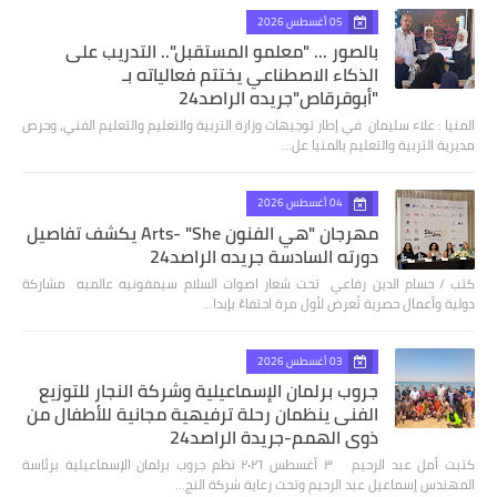
05 أغسطس 2026
بالصور ... "معلمو المستقبل".. التدريب على
الذكاء الاصطناعي يختتم فعالياته بـ
"أبوقرقاص"جريده الراصد24
المنيا : علاء سليمان في إطار توجيهات وزارة التربية والتعليم والتعليم الفني، وحرص
مديرية التربية والتعليم بالمنيا عل…
04 أغسطس 2026
مهرجان "هي الفنون Arts- "She يكشف تفاصيل
دورته السادسة جريده الراصد24
كتب / حسام الدين رفاعي تحت شعار اصوات السلام سيمفونيه عالميه مشاركة
دولية وأعمال حصرية تُعرض لأول مرة احتفاءً بإبدا…
03 أغسطس 2026
جروب برلمان الإسماعيلية وشركة النجار للتوزيع
الفنى ينظمان رحلة ترفيهية مجانية للأطفال من
ذوي الهمم-جريدة الراصد24
كتبت أمل عبد الرحيم ٣ أغسطس ٢٠٢٦ نظم جروب برلمان الإسماعيلية برئاسة
المهندس إسماعيل عبد الرحيم وتحت رعاية شركة النج…