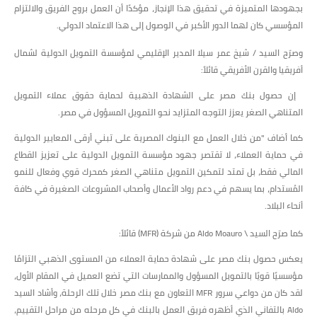
بجهودها المتميزة في تحقيق هذا الإنجاز، مؤكدًا أن العمل بروح الفريق والالتزام
المؤسسي كان لهما الدور الأكبر في الوصول إلى هذا الاعتماد الدولي.
وصرّح السيد / شيخ عمر سيلا المدير الإقليمي لمؤسسة التمويل الدولية لشمال
أفريقيا والقرن الأفريقي قائلاً:
إن حصول بنك مصر على الشهادة الذهبية لحماية حقوق عملاء التمويل
المتناهي الصغر يعزز التوجه المتزايد نحو التمويل المسؤول في مصر.
كما أضاف "من خلال العمل مع البنوك المصرية على تبني أرقى المعايير الدولية
في حماية العملاء، لا تقتصر جهود مؤسسة التمويل الدولية على تعزيز القطاع
المالي فقط، بل تمتد لتمكين التمويل متناهي الصغر كمحرك قوي وفعال للنمو
المُستدام، بما يسهم في دعم رواد الأعمال وأصحاب المشروعات الصغيرة في كافة
أنحاء البلاد.
كما صرّح السيد \ Aldo Moauro من شركة (MFR) قائلاً:
يعكس حصول بنك مصر على شهادة حماية العملاء من المستوى الذهبي التزامًا
مؤسسيًا قويًا بالتمويل المسؤول والممارسات التي تضع العميل في المقام الأول،
لقد كان من دواعي سرور MFR التعاون مع بنك مصر خلال تلك الرحلة، وأشاد السيد
Aldo بالتفاني الذي أظهره فريق العمل بالبنك في كل مرحله من مراحل التقييم،