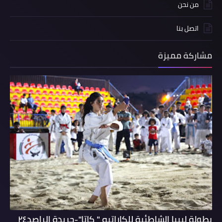
من نحن
اتصل بنا
مشاركة مميزة
بطولة ليبيا الشاطئية للكاراتيه " كاتا"-جريدة الراصد٢٤