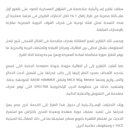
سلطت تقارير إســرائيلية متخصصة فى الشؤون العسكرية الضوء على ظهور أول
مقـــاتلة مصرية من طراز رافال F4.1 خلال اختبارات الطيران فى فرنسا معتبرة أن
هذه النسخة تمثل نقلة نوعية فى قدرات القوات الجوية المصرية مقارنة
بالإصدارات السابقة.
وبحسب تلك التقارير تتميز المقاتلة بقدرات متقدمة فى القتال الشبكى تتيح تبادل
المعلومات بشكل لحظى بين الطائرات ومراكز القيادة والمنصات البرية والبحرية، ما
يوفر للطيار صورة متكاملة لساحة المعركة ويعزز سرعة ودقة اتخاذ القرار.
كما أشارت التقارير إلى أن الطائرة مزودة بخوذة Scorpion الذكية التى تسمح
بتحديد الأهداف بمجرد النظر إليها إلى جانب قدرتها على تشغيل أحدث الذخائر
والصـــ.واريخ ومنها Meteor وMICA NG وقنابل AASM HAMMER الموجهة بدقة.
وتستفيد كذلك من منظومة الحرب الإلكترونية SPECTRA التى توفر قدرات
متقدمة فى التشويش والحماية الذاتية.
ورأت التحليلات الإســرائــيلية أن دخول هذا الطراز إلى الخدمة لدى مصر يعزز
قدرتها على تنفيذ عمليات جوية معقدة وبعيدة المدى بالتزامن مع استمرار
الحديث عن اهتمام القاهرة بتنويع مصادر تسليحها بما فى ذلك المقاتـــلة الصينية
J-10CE ومنظومات دفاعية أخرى.