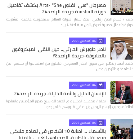
مهرجان "هي الفنون Arts- "She يكشف تفاصيل
دورته السادسة جريده الراصد24
كتب / حسام الدين رفاعي تحت شعار اصوات السلام سيمفونيه عالميه مشاركة
دولية وأعمال حصرية تُعرض لأول مرة احتفاءً بإبدا…
04 أغسطس 2026
ناصر طويرش الحارثي.. حين التقى الميكروفون
بالطابوقة-جريدة الراصد٢٤
كتب: أحمد زينهم في سوق العقار السعودي، قليلون من استطاعوا أن يجمعوا بين
"الكلمة" و "الأرض"، وكان…
04 أغسطس 2026
الإنسان الذليل والأمة الذليلة. جريده الراصد24
بقلم / محمـــد الدكـــروري الحمد لله شرح صدور المؤمنين فانقادوا
لطاعته، وحبب إليهم الإيمان وزينه في قلوبهم، فلم يجدو…
04 أغسطس 2026
بالأسماء ... اصابة 10 اشخاص في تصادم ملاكي
وربع نقل بالطريق الصحراوي الغربي بالمنيا.