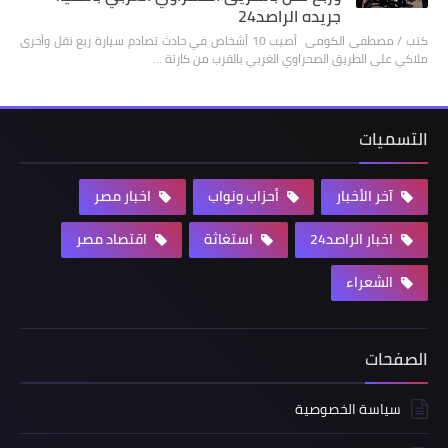
جريده الراصد24
كتب / مصطفى الكومى أصيب 10 أشخاص في حادث تصادم سيارة ربع نقل وأخرى
ملاكي على الطريق الصحراوي الغربي بالقرب من كارتة …
التسميات
آخر الأخبار
أحزاب ونواب
اخبار مصر
اخبار الراصد24
استغاثة
اقتصاد مصر
الشعراء
الصفحات
سياسة الخصوصية