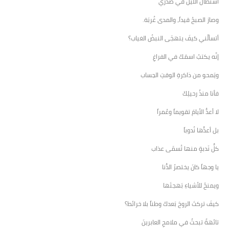
استطالَ الليلُ في صَدري
وصارَ الصبحُ قيداً، والمدى غُربَة.
أتسألُني كيفَ يتهجّى النبضُ الغياب؟
إنَّه يكتبُ اسمَكَ في الفراغِ
ويَمحو من ذاكرةِ الوقتِ الحِساب
فأنا منذُ رحيلِكَ
لا أعدُّ الأيامَ تقويماً وعُمراً
بل أعدُّها نُدوباً
كلُّ نَدبةٍ منها تُسمّى عذاب
يا وجهاً كانَ يختصرُ الدُّنا
ويمنحُ للأشياءِ بَهجتَها
كيفَ تركتَ الروحَ بَعدكَ وطناً بلا خرائط؟
تائهةً تبحثُ في ملامحِ العابرينَ