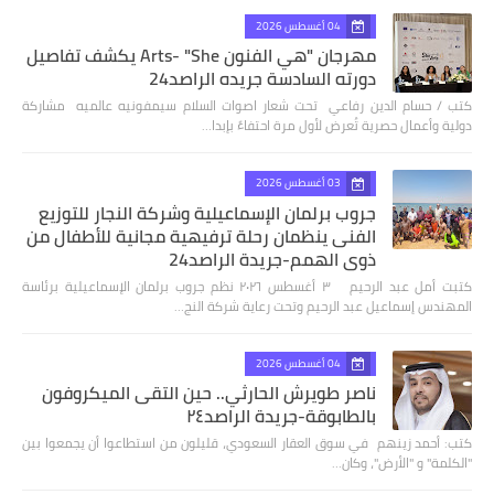
04 أغسطس 2026
مهرجان "هي الفنون Arts- "She يكشف تفاصيل
دورته السادسة جريده الراصد24
كتب / حسام الدين رفاعي تحت شعار اصوات السلام سيمفونيه عالميه مشاركة
دولية وأعمال حصرية تُعرض لأول مرة احتفاءً بإبدا…
03 أغسطس 2026
جروب برلمان الإسماعيلية وشركة النجار للتوزيع
الفنى ينظمان رحلة ترفيهية مجانية للأطفال من
ذوي الهمم-جريدة الراصد24
كتبت أمل عبد الرحيم ٣ أغسطس ٢٠٢٦ نظم جروب برلمان الإسماعيلية برئاسة
المهندس إسماعيل عبد الرحيم وتحت رعاية شركة النج…
04 أغسطس 2026
ناصر طويرش الحارثي.. حين التقى الميكروفون
بالطابوقة-جريدة الراصد٢٤
كتب: أحمد زينهم في سوق العقار السعودي، قليلون من استطاعوا أن يجمعوا بين
"الكلمة" و "الأرض"، وكان…