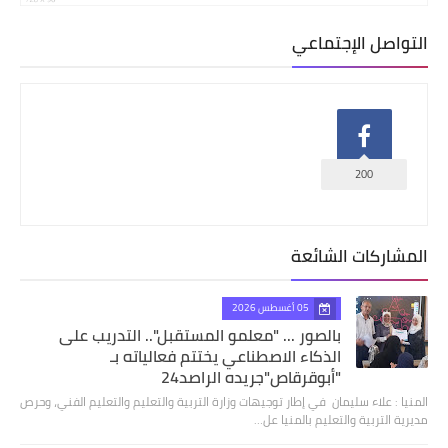
التواصل الإجتماعي
200
المشاركات الشائعة
05 أغسطس 2026
بالصور ... "معلمو المستقبل".. التدريب على
الذكاء الاصطناعي يختتم فعالياته بـ
"أبوقرقاص"جريده الراصد24
المنيا : علاء سليمان في إطار توجيهات وزارة التربية والتعليم والتعليم الفني، وحرص
مديرية التربية والتعليم بالمنيا عل…