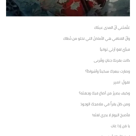
عَلَّمتَني أنَّ المدى عينَاك
وأنَّ المَنافي هي الأماكنُ التي تخلو من خُطاك
فبأيّ لغةٍ أرثي ثوانياً
كانت بقربكَ جناتٍ وقُربى
وصارت ببعدِكَ سكيناً وأشواكاً؟
تقولُ: اصبِر
وكيف يصبِرُ من أضاعَ فيكَ وجهتَه؟
ومن كانَ يقرأُ في ملامحِكَ الوجودَ
فأصبحَ اليومَ لا يدري لغتَه!
يا مَن إذا غابَ