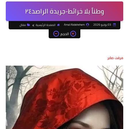
وطناً بلا خرائط-جريدة الراصد٢٤
03 يونيو 2026
Amal Abdelrehem
الصفحة الرئيسية
مقال
الحجم
مرفت صابر