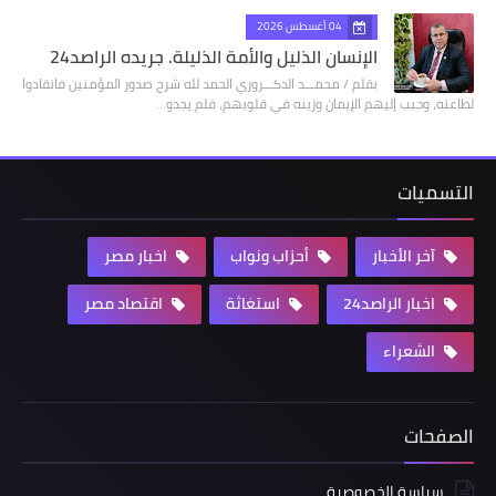
04 أغسطس 2026
الإنسان الذليل والأمة الذليلة. جريده الراصد24
بقلم / محمـــد الدكـــروري الحمد لله شرح صدور المؤمنين فانقادوا
لطاعته، وحبب إليهم الإيمان وزينه في قلوبهم، فلم يجدو…
التسميات
آخر الأخبار
أحزاب ونواب
اخبار مصر
اخبار الراصد24
استغاثة
اقتصاد مصر
الشعراء
الصفحات
سياسة الخصوصية