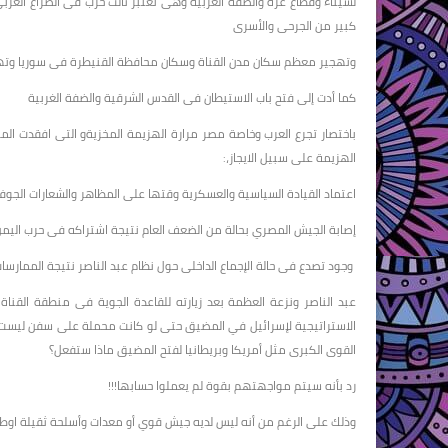
كبير من الجرحى والأسرى
وتهجير معظم سكان مدن القناة وسكان محافظة القنيطرة فى سوريا وتهج
كما أدت إلى فتح باب الاستيطان فى القدس الشرقية والضفة الغربية
باختصار تجرع العرب وخاصة مصر مرارة الهزيمة المخزيةو التى افقدت ال
الهزيمة على سبيل الايجاز،:
اعتماد القيادة السياسية والعسكرية وقتها على المظاهر والشعارات الجوفا
إصابة الجيش المصري بحالة من الضعف العام نتيجة اشتراكه فى حرب اليمن
وجود تصدع فى حالة الإجماع الداخلى حول نظام عبد الناصر نتيجة الممارسا
عبد الناصر ونزعة العظمة بعد زيارته للقاعدة الجوية فى منطقة القنا
الاستراتيجية لإسرائيل في المضيق حتى لو كانت محملة على سفن ليست إس
القوى الكبرى مثل أمريكا وبريطانيا لفتح المضيق ماذا ستفعل؟
رد بأنه سيتم مواجهتهم بقوة لم يعملوا حسابها!!!
وذلك على الرغم من أنه ليس لديه جيش قوي أو معدات وأسلحة ثقيلة اوطا