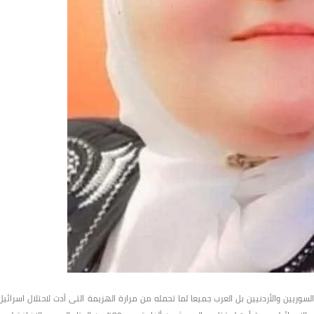
 المصريين والسوريين والأردنيين بل العرب جميعا لما تحمله من مرارة الهزيمة التى أدت لاحتلال اسرائيل