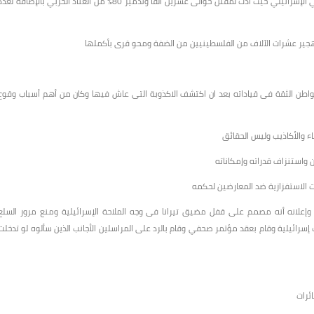
لسيناء وقطاع غزة والضفة الغربية وهى تعتبر ثالث حرب فى الصراع العربي الإسرائيلي حيث أدت لمقتل حوالى عشرين ألفا وتدمير 80% من العتاد الحربي بالإضافة لع
ير عشرات الآلاف من الفلسطينيين من الضفة ومحو قرى بأكملها
مواطن الثقة فى قياداته بعد ان اكتشف الاكذوبة التى عاش فيها وكان من أهم أسباب وقوع
ء والأكاذيب وليس الحقائق
 واستنزاف قدراته وإمكاناته
ت الاستفزازية ضد المعارضين لحكمه
ة وإعلانه أنه مصمم على قفل مضيق تيرانا فى وجه الملاحة الإسرائيلية ومنع مرور السلع
رائيلية وقام بعقد مؤتمر صحفي وقام بالرد على المراسلين الأجانب الذين سألوه لو تدخلت
ئرات