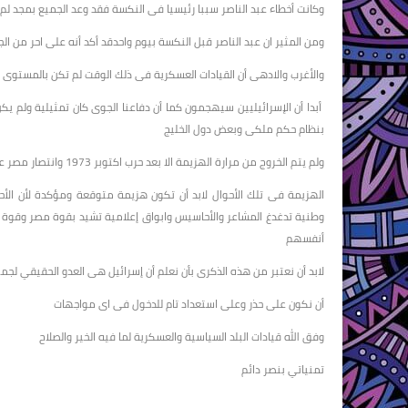
وكانت أخطاء عبد الناصر سببا رئيسيا فى النكسة فقد وعد الجميع بمجد 
ومن المثير ان عبد الناصر قبل النكسة بيوم واحدقد أكد أنه على احر من 
والأغرب والادهى أن القيادات العسكرية فى ذلك الوقت لم تكن بالمستوى 
أبدا أن الإسرائيليين سيهجمون كما أن دفاعنا الجوى كان تمثيلية ولم يك
بنظام حكم ملكى وبعض دول الخليج
ولم يتم الخروج من مرارة الهزيمة الا بعد حرب اكتوبر 1973 وانتصار مصر على إسرائيل بقيادة الزعيم السادات رحمه الله
الهزيمة فى تلك الأحوال لابد أن تكون هزيمة متوقعة ومؤكدة لأن الأح
وطنية تدغدغ المشاعر والأحاسيس وابواق إعلامية تشيد بقوة مصر وقوة ال
أنفسهم
لابد أن نعتبر من هذه الذكرى بأن نعلم أن إسرائيل هى العدو الحقيقي لجمي
أن نكون على حذر وعلى استعداد تام للدخول فى اى مواجهات
وفق الله قيادات البلد السياسية والعسكرية لما فيه الخير والصلاح
تمنياتي بنصر دائم