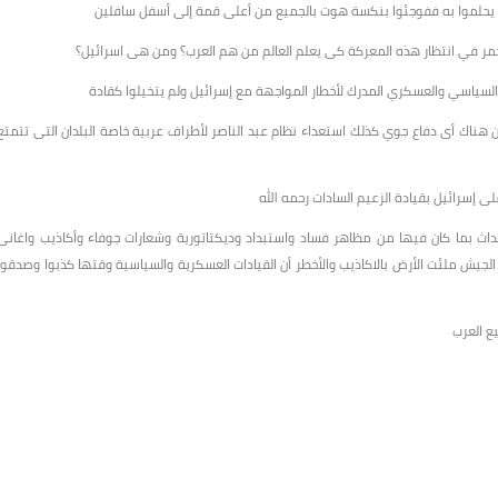
لم يحلموا به ففوجئوا بنكسة هوت بالجميع من أعلى قمة إلى أسفل سافلين
الجمر في انتظار هذه المعركة كى يعلم العالم من هم العرب؟ ومن هى اسرائيل؟
السياسي والعسكري المدرك لأخطار المواجهة مع إسرائيل ولم يتخيلوا كقادة
ن هناك أى دفاع جوي كذلك استعداء نظام عبد الناصر لأطراف عربية خاصة البلدان التى تتمتع
داث بما كان فيها من مظاهر فساد واستبداد وديكتاتورية وشعارات جوفاء وأكاذيب واغانى
جيش ملئت الأرض بالاكاذيب والأخطر أن القيادات العسكرية والسياسية وقتها كذبوا وصدقوا
ع العرب