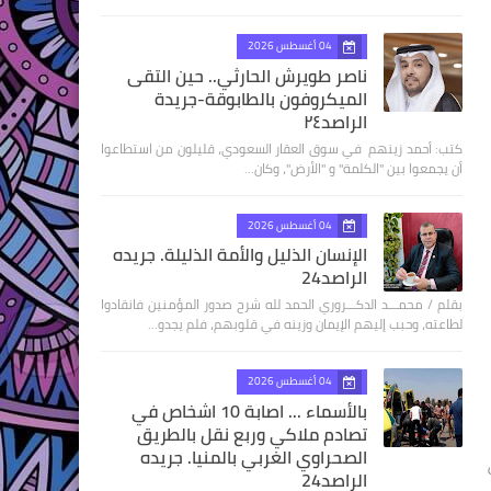
04 أغسطس 2026
ناصر طويرش الحارثي.. حين التقى
الميكروفون بالطابوقة-جريدة
الراصد٢٤
كتب: أحمد زينهم في سوق العقار السعودي، قليلون من استطاعوا
أن يجمعوا بين "الكلمة" و "الأرض"، وكان…
04 أغسطس 2026
الإنسان الذليل والأمة الذليلة. جريده
الراصد24
بقلم / محمـــد الدكـــروري الحمد لله شرح صدور المؤمنين فانقادوا
لطاعته، وحبب إليهم الإيمان وزينه في قلوبهم، فلم يجدو…
04 أغسطس 2026
بالأسماء ... اصابة 10 اشخاص في
تصادم ملاكي وربع نقل بالطريق
الصحراوي الغربي بالمنيا. جريده
الراصد24