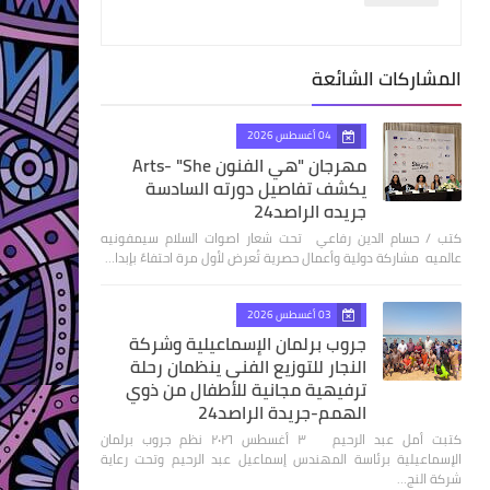
المشاركات الشائعة
04 أغسطس 2026
مهرجان "هي الفنون Arts- "She
يكشف تفاصيل دورته السادسة
جريده الراصد24
كتب / حسام الدين رفاعي تحت شعار اصوات السلام سيمفونيه
عالميه مشاركة دولية وأعمال حصرية تُعرض لأول مرة احتفاءً بإبدا…
03 أغسطس 2026
جروب برلمان الإسماعيلية وشركة
النجار للتوزيع الفنى ينظمان رحلة
ترفيهية مجانية للأطفال من ذوي
الهمم-جريدة الراصد24
كتبت أمل عبد الرحيم ٣ أغسطس ٢٠٢٦ نظم جروب برلمان
الإسماعيلية برئاسة المهندس إسماعيل عبد الرحيم وتحت رعاية
شركة النج…