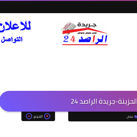
حزينة-جريدة الراصد 24
الحجم
مقال