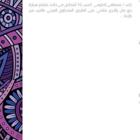
دد
كتب / مصطفى الكومى أصيب 10 أشخاص في حادث تصادم سيارة
ربع نقل وأخرى ملاكي على الطريق الصحراوي الغربي بالقرب من
كارتة …