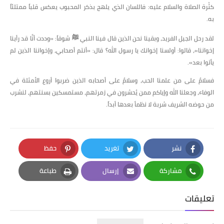
​كثْرة الصلاة والسلام عليه: فاللسان الذي يلهج بذكر المحبوب يعكس قلباً ممتلئاً
به.
​لقد رحل الجيل الفريد، وبقينا نحن الذين قال فينا النبي ﷺ شوقاً: «وددت أنَّا قد رأينا
إخواننا»، قالوا: أولسنا إخوانك يا رسول الله؟ قال: «أنتم أصحابي، وإخواننا الذين لم
يأتوا بعد».
​فسلامٌ على من علمنا الحب، وسلامٌ على أصحابه الذين ضربوا أروع الأمثلة في
الوفاء، وجعلنا الله وإياكم ممن يُحشرون في زمرتهم، مستمسكين بسنتهم، لنشرب
من حوضه الشريف شربة لا نظمأ بعدها أبداً.
نشر
تغريد
حفظ
Pinterest
Twitter
Facebook
مشاركة
إرسال
طباعة
Print
Email
Whatsapp
تعليقات