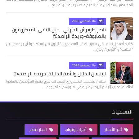
المهندس إسماعيل عبد الرحيم وتحت رعاية شركة النج…
04 أغسطس 2026
ناصر طويرش الحارثي.. حين التقى الميكروفون
بالطابوقة-جريدة الراصد٢٤
كتب: أحمد زينهم في سوق العقار السعودي، قليلون من استطاعوا أن يجمعوا بين
"الكلمة" و "الأرض"، وكان…
04 أغسطس 2026
الإنسان الذليل والأمة الذليلة. جريده الراصد24
بقلم / محمـــد الدكـــروري الحمد لله شرح صدور المؤمنين فانقادوا
لطاعته، وحبب إليهم الإيمان وزينه في قلوبهم، فلم يجدو…
التسميات
آخر الأخبار
أحزاب ونواب
اخبار مصر