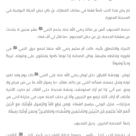
​لم يكن هذا الحب نابعاً فقط في ساحات المعارك، بل كان نبض الحياة اليومية في
المدينة المنورة.
​خدمة المحبوب: أنس بن مالك رضي الله عنه، يخدم النبي ﷺ عشر سنين، لا يتحدث
عن مشقة الخدمة، بل عن حنان المخدوم: «ما قال لي أفّ قط».
​التبرك والالتصاق بأثره: كانت أم سليم رضي الله عنها تجمع عرق النبي ﷺ في
قارورة وتخلطه بطيبها، وكان الصحابة إذا توضأ كادوا يقتتلون على وضوئه، تبركاً
وحباً وشوقاً.
​ثوبان.. ووحشة الفراق: دخل ثوبان رضي الله عنه على النبي ﷺ ذات يوم وقد تغير
لونه ونحل جسمه، فسأله النبي عن حاله، فقال: «يا رسول الله، ما بي من مرض ولا
وجع، غير أني إذا لم أرك استوحشت وحشة شديدة حتى ألقاك، ثم ذكرت الآخرة
فأخاف ألا أراك، لأنك ترفع مع النبيين، وأنا إن دخلت الجنة صرت في منزلة أدنى من
منزلتك». فنزل الوحي ببلسم الشفاء: {وَمَن يُطِعِ اللَّهَ وَالرَّسُولَ فَأُولَٰئِكَ مَعَ الَّذِينَ
أَنْعَمَ اللَّهُ عَلَيْهِم مِّنَ النَّبِيِّينَ وَالصِّدِّيقِينَ وَالشُّهَدَاءِ وَالصَّالِحِينَ ۚ وَحَسُنَ أُولَٰئِكَ رَفِيقًا}.
​رابعاً: الصدمة الكبرى.. رحيل المحبوب
​إن حقيقة الحب تتجلى بأقسى صورها لحظة الفقد،حين قُبض النبي ﷺ، أظلمت