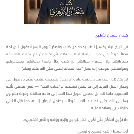
كتب / شعبان الأزهري
​في تاريخ البشرية سِيَرٌ تُكتب بمداد من ذهب، وقصصٌ تُروى لتبهر العقول، لكن ثمة
فصلاً فريداً في كتاب الإنسانية لا يشبهه شيء؛ فصلٌ لم يكتبه الفلاسفة
بنظرياتهم، ولا الشعراء بخيالهم، بل كتبه رجالٌ ونساءٌ بدمائهم، ومشاعرهم،
ومواقفهم اليومية، إنه فصل "حب الصحابة للنبي صلى الله عليه وسلم".
​لم يكن هذا الحب مجرد عاطفة عابرة، أو إعجاباً بشخصية قيادية فذّة، بل تحوّل في
وجدان الجيل الفريد إلى ما يمكن تسميته بـ "عبادة الحب" — ليس بمعنى تأليه
المحبوب، حاشا لله، بل بمعنى تحويل هذا الحب إلى طاعة مطلقة، وقربة يتقربون
بها إلى الله، حتى غدا هذا الحب شرطاً لا يكتمل الإيمان إلا به، كما قال الغالي
صلوات ربي وسلامه عليه:
​«لا يُؤْمِنُ أحَدُكُمْ حتَّى أكُونَ أحَبَّ إلَيْهِ مِن والِدِهِ ووَلَدِهِ والنَّاسِ أجْمَعِينَ».
​أولاً: كيمياء الحُب الفطري والروحي