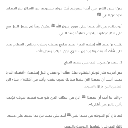
​حين انفض الناس في لُجّة المعركة، ثبت حوله مجموعة من الابطال من الصحابة
تذود عن النبي ﷺ.
​أبو دجانة رضي الله عنه: انحنى فوق رسول الله ﷺ ليكون ترساً له، فجعل النبل يقع
على ظهره وهو لا يتحرك، حمايةً لجسد النبي.
​طلحة بن عبيد الله (طلحة الخير): صمد يدافع بيمينه ويساره، ويتلقى السهام بيده
حتى شُلَّت أصبعه، وهو يقول: «نحري دون نحرك يا رسول الله».
​2. خبيب بن عدي.. الحب على خشبة الصلح
​حين أخرجه كفار قريش ليقتلوه صلبًا، سأله أبو سفيان (قبل إسلامه): «أنشدك الله يا
خبيب، أتحب أن محمدًا الآن عندنا مكانك نضرب عنقه، وأنك في أهلك؟»، فجاء الرد
الصاعق الذي يزلزل القلوب:
​«والله ما أحب أن محمدًا ﷺ الآن في مكانه الذي هو فيه تصيبه شوكة تؤذيه،
وأني جالس في أهلي!».
​لقد كان ألم الشوكة في جسد النبي ﷺ أشد على خبيب من حد السيف على عنقه.
​ثالثاً: الحب في التفاصيل اليومية والبيوت