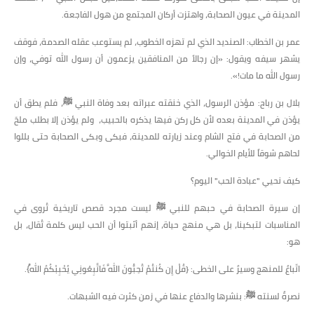
المدينة في عيون الصحابة، واهتزت أركان المجتمع من هول الفاجعة.
​عمر بن الخطاب: الصنديد الذي لم تهزه الخطوب، لم يستوعب عقله الصدمة، فوقف
يشهر سيفه ويقول: «إن رجالاً من المنافقين يزعمون أن رسول الله توفي، وإن
رسول الله ما مات!».
​بلال بن رباح: مؤذن الرسول، الذي خنقته عبراته بعد وفاة النبي ﷺ، فلم يطق أن
يؤذن في المدينة بعده لأن كل ركن فيها يذكره بالحبيب، ولم يؤذن إلا بطلب ملحّ
من الصحابة في فتح الشام وعند زيارته للمدينة، فبكى وبكى الصحابة حتى بللوا
لحاهم شوقاً للأيام الخوالي.
​كيف نحيي "عبادة الحب" اليوم؟
​إن سيرة الصحابة في حبهم للنبي ﷺ ليست مجرد قصص تاريخية تُروى في
المناسبات لتبكينا، بل هي منهج حياة، إنهم أثبتوا أن الحب ليس كلمة تُقال، بل
هو:
​اتّباعٌ للمنهج وسيرٌ على الخطى: {قُلْ إِن كُنتُمْ تُحِبُّونَ اللَّهَ فَاتَّبِعُونِي يُحْبِبْكُمُ اللَّهُ}.
​نصرةٌ لسنته ﷺ: بنشرها والدفاع عنها في زمن كثرت فيه الشبهات.