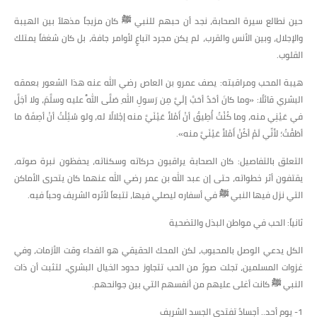
​حين نطالع سيرة الصحابة، نجد أن حبهم للنبي ﷺ كان مزيجاً مذهلاً بين الهيبة
والإجلال، وبين الأنس والقرب، لم يكن مجرد اتباعٍ لأوامر جافة، بل كان شغفاً يمتلك
القلوب.
​هيبة المحب ومراقبته: يصف عمرو بن العاص رضي الله عنه هذا الشعور بعمقه
البشري قائلًا: «وما كانَ أحَدٌ أحَبَّ إلَيَّ مِن رَسولِ اللهِ صَلَّى اللَّهُ عليه وسلَّمَ، ولا أجَلَّ
في عَيْنِي منه، وما كُنْتُ أُطِيقُ أنْ أَمْلأَ عَيْنَيَّ منه إجْلالًا له، ولو سُئِلْتُ أنْ أصِفَهُ ما
أطَقْتُ؛ لأَنِّي لَمْ أكُنْ أَمْلأَ عَيْنَيَّ منه».
​التعلق بالتفاصيل: كان الصحابة يراقبون حركاته وسكناته، يحفظون نبرة صوته،
يقتفون أثر خطواته، حتى إن عبد الله بن عمر رضي الله عنهما كان يتحرى الأماكن
التي نزل فيها النبي ﷺ في أسفاره ليصلي فيها، تتبعاً لأثره الشريف وحباً فيه.
​ثانياً: الحب في مواطن البذل والتضحية
​الكل يدعي الوصل بالمحبوب، لكن المحك الحقيقي هو الفداء وقت الأزمات، وفي
غزوات المسلمين، تجلت صورٌ من الحب تتجاوز حدود الخيال البشري، لتثبت أن ذات
النبي ﷺ كانت أغلى عليهم من أنفسهم التي بين جوانحهم.
​1- يوم أحد.. أجسادٌ تفتدي الجسد الشريف