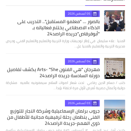
05 أغسطس 2026
بالصور ... "معلمو المستقبل".. التدريب على
الذكاء الاصطناعي يختتم فعالياته بـ
"أبوقرقاص"جريده الراصد24
المنيا : علاء سليمان في إطار توجيهات وزارة التربية والتعليم والتعليم الفني، وحرص
مديرية التربية والتعليم بالمنيا عل…
04 أغسطس 2026
مهرجان "هي الفنون Arts- "She يكشف تفاصيل
دورته السادسة جريده الراصد24
كتب / حسام الدين رفاعي تحت شعار اصوات السلام سيمفونيه عالميه مشاركة
دولية وأعمال حصرية تُعرض لأول مرة احتفاءً بإبدا…
03 أغسطس 2026
جروب برلمان الإسماعيلية وشركة النجار للتوزيع
الفنى ينظمان رحلة ترفيهية مجانية للأطفال من
ذوي الهمم-جريدة الراصد24
كتبت أمل عبد الرحيم ٣ أغسطس ٢٠٢٦ نظم جروب برلمان الإسماعيلية برئاسة