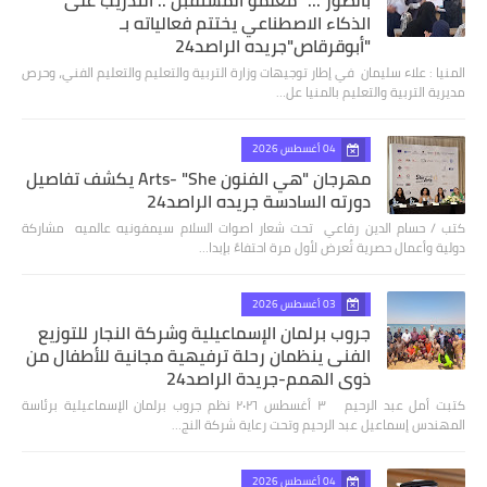
بالصور ... "معلمو المستقبل".. التدريب على
الذكاء الاصطناعي يختتم فعالياته بـ
"أبوقرقاص"جريده الراصد24
المنيا : علاء سليمان في إطار توجيهات وزارة التربية والتعليم والتعليم الفني، وحرص
مديرية التربية والتعليم بالمنيا عل…
04 أغسطس 2026
مهرجان "هي الفنون Arts- "She يكشف تفاصيل
دورته السادسة جريده الراصد24
كتب / حسام الدين رفاعي تحت شعار اصوات السلام سيمفونيه عالميه مشاركة
دولية وأعمال حصرية تُعرض لأول مرة احتفاءً بإبدا…
03 أغسطس 2026
جروب برلمان الإسماعيلية وشركة النجار للتوزيع
الفنى ينظمان رحلة ترفيهية مجانية للأطفال من
ذوي الهمم-جريدة الراصد24
كتبت أمل عبد الرحيم ٣ أغسطس ٢٠٢٦ نظم جروب برلمان الإسماعيلية برئاسة
المهندس إسماعيل عبد الرحيم وتحت رعاية شركة النج…
04 أغسطس 2026