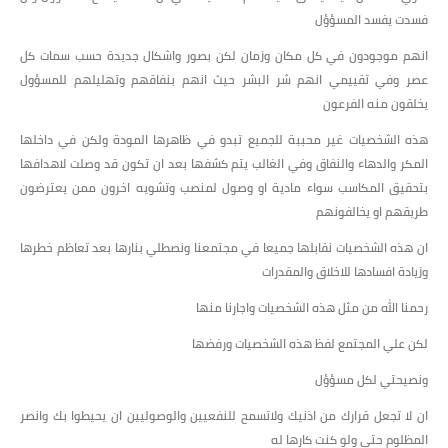
فسدت يفسد المسؤؤل
انهم موجودون في كل مكان وزمان لكن بصور واشكال جديدة حسب سمات كل
عصر وفي تقييمي انهم شر البشر حيث انهم بنفاقهم وتهليلهم للمسؤول
يخلقون منه الفرعون
هذه الشخصيات غير محببة للجميع تبدو في ظاهرها المودة ولكن في داخلها
المكر والدهاء والنفاق وفي الغالب يتم كشفها بعد ان تكون قد وصلت لاهدافها
بتحقيق المكاسب سواء مادية او وصول لمنصب وتشويه اخرون ممن يعترضون
طريقهم او يخالفونهم
ان هذه الشخصيات نقابلها جميعا في مجتمعنا ونصطلي بنارها بعد تعاظم خطرها
وزيادة افسادها للاخلاق والمقدرات
رحمنا الله من مثل هذه الشخصيات واجارنا منها
لكن علي المجتمع لفظ هذه الشخصيات ورفضها
ونصيحتي لكل مسؤؤل
ان لا تجعل قرارك من اذنيك ولاتسمح للنفعيين والوصوليين ان يحيطوا بك وانصر
المظلوم حتي ولو كنت كارها له