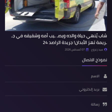
شاب يُنهي حياة والده ويصـ ـيب أمه وشقيقه في جـ
ـريمة تهز الأبدان! جريدة الراصد 24
سيد زعزوع
07 أغسطس 2026
نموذج الاتصال
الاسم
بريد إلكتروني
رسالة