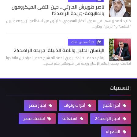
ناصر طويرش الحارثي.. حين التقى الميكروفون
بالطابوقة-جريدة الراصد٢٤
كتب: أحمد زينهم في سوق العقار السعودي، قليلون من استطاعوا أن يجمعوا بين
"الكلمة" و "الأرض"، وكان…
04 أغسطس 2026
الإنسان الذليل والأمة الذليلة. جريده الراصد24
بقلم / محمـــد الدكـــروري الحمد لله شرح صدور المؤمنين فانقادوا
لطاعته، وحبب إليهم الإيمان وزينه في قلوبهم، فلم يجدو…
التسميات
آخر الأخبار
أحزاب ونواب
اخبار مصر
اخبار الراصد24
استغاثة
اقتصاد مصر
الشعراء