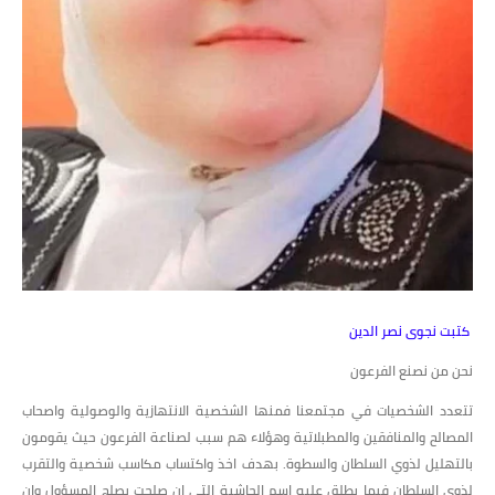
كتبت نجوى نصر الدين
نحن من نصنع الفرعون
تتعدد الشخصيات في مجتمعنا فمنها الشخصية الانتهازية والوصولية واصحاب
المصالح والمنافقين والمطبلاتية وهؤلاء هم سبب لصناعة الفرعون حيث يقومون
بالتهليل لذوي السلطان والسطوة. بهدف اخذ واكتساب مكاسب شخصية والتقرب
لذوي السلطان فيما يطلق عليه اسم الحاشية التي ان صلحت يصلح المسؤول وان