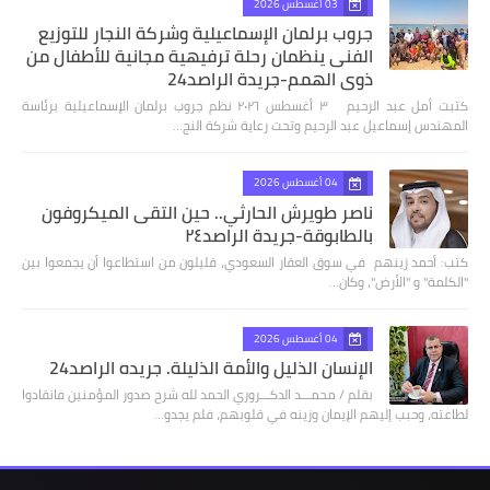
03 أغسطس 2026
جروب برلمان الإسماعيلية وشركة النجار للتوزيع
الفنى ينظمان رحلة ترفيهية مجانية للأطفال من
ذوي الهمم-جريدة الراصد24
كتبت أمل عبد الرحيم ٣ أغسطس ٢٠٢٦ نظم جروب برلمان الإسماعيلية برئاسة
المهندس إسماعيل عبد الرحيم وتحت رعاية شركة النج…
04 أغسطس 2026
ناصر طويرش الحارثي.. حين التقى الميكروفون
بالطابوقة-جريدة الراصد٢٤
كتب: أحمد زينهم في سوق العقار السعودي، قليلون من استطاعوا أن يجمعوا بين
"الكلمة" و "الأرض"، وكان…
04 أغسطس 2026
الإنسان الذليل والأمة الذليلة. جريده الراصد24
بقلم / محمـــد الدكـــروري الحمد لله شرح صدور المؤمنين فانقادوا
لطاعته، وحبب إليهم الإيمان وزينه في قلوبهم، فلم يجدو…