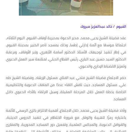
الفيوم / خالد عبدالعزيز مبروك
عقد فضيلة الشيخ يحيى محمد، مدير الدعوة بمديرية أوقاف الفيوم، اليوم الثلاثاء،
اجتماعًا موسعًا مع أئمة إدارتي إطسا، وذلك بمسجد ناصر الكبير بمدينة الفيوم،
في إطار تنفيذ توجيهات الأستاذ الدكتور أسامة الأزهري، وزير الأوقاف، وبرعاية
الدكتور السيد حسين عبد الباري، رئيس القطاع الديني، لمتابعة سير العمل الدعوي
وتعزيز الانضباط الإداري والدعوي.
حضر الاجتماع فضيلة الشيخ فتحي عبد الفتاح، مسئول الإرشاد، وفضيلة الشيخ طه
علي، مسئول المساجد، حيث ناقش اللقاء عددًا من الملفات الدعوية والتنظيمية
الخاصة بخطة العمل خلال المرحلة المقبلة، وسبل الارتقاء بالأداء الدعوي داخل
المساجد.
وأكد فضيلة الشيخ يحيى محمد، خلال الاجتماع، أهمية الالتزام بالزي الرسمي للأئمة
باعتباره رمزًا للهيبة والوقار، مع ضرورة الانتظام في تنفيذ الدروس الدينية،
والقوافل الدعوية، والمجالس العلمية، وتفعيل دور المساجد المحورية، والمقارئ
القرآنية، إلى جانب المشاركة الفاعلة في مختلف الأنشطة التي تنظمها وزارة