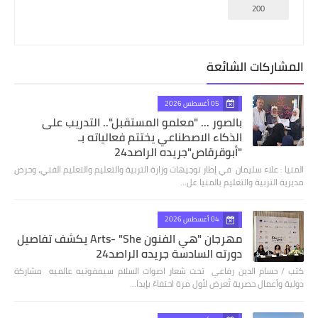
200
المشاركات الشائعة
05 أغسطس 2026
بالصور ... "معلمو المستقبل".. التدريب على
الذكاء الاصطناعي يختتم فعالياته بـ
"أبوقرقاص"جريده الراصد24
المنيا : علاء سليمان في إطار توجيهات وزارة التربية والتعليم والتعليم الفني، وحرص
مديرية التربية والتعليم بالمنيا عل…
04 أغسطس 2026
مهرجان "هي الفنون Arts- "She يكشف تفاصيل
دورته السادسة جريده الراصد24
كتب / حسام الدين رفاعي تحت شعار اصوات السلام سيمفونيه عالميه مشاركة
دولية وأعمال حصرية تُعرض لأول مرة احتفاءً بإبدا…