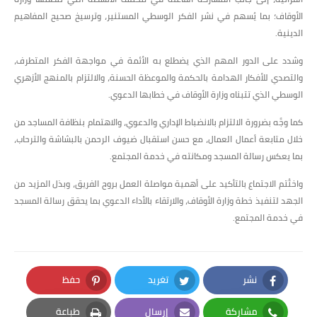
الأوقاف؛ بما يُسهم في نشر الفكر الوسطي المستنير، وترسيخ صحيح المفاهيم
الدينية.
وشدد على الدور المهم الذي يضطلع به الأئمة في مواجهة الفكر المتطرف،
والتصدي للأفكار الهدامة بالحكمة والموعظة الحسنة، والالتزام بالمنهج الأزهري
الوسطي الذي تتبناه وزارة الأوقاف في خطابها الدعوي.
كما وجَّه بضرورة الالتزام بالانضباط الإداري والدعوي، والاهتمام بنظافة المساجد من
خلال متابعة أعمال العمال، مع حسن استقبال ضيوف الرحمن بالبشاشة والترحاب،
بما يعكس رسالة المسجد ومكانته في خدمة المجتمع.
واختُتم الاجتماع بالتأكيد على أهمية مواصلة العمل بروح الفريق، وبذل المزيد من
الجهد لتنفيذ خطة وزارة الأوقاف، والارتقاء بالأداء الدعوي بما يحقق رسالة المسجد
في خدمة المجتمع.
نشر
تغريد
حفظ
Pinterest
Twitter
Facebook
مشاركة
إرسال
طباعة