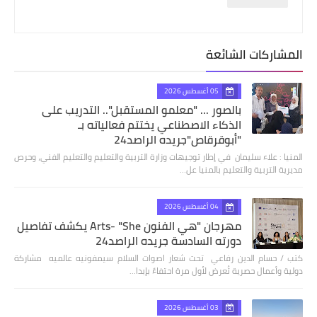
المشاركات الشائعة
05 أغسطس 2026
بالصور ... "معلمو المستقبل".. التدريب على
الذكاء الاصطناعي يختتم فعالياته بـ
"أبوقرقاص"جريده الراصد24
المنيا : علاء سليمان في إطار توجيهات وزارة التربية والتعليم والتعليم الفني، وحرص
مديرية التربية والتعليم بالمنيا عل…
04 أغسطس 2026
مهرجان "هي الفنون Arts- "She يكشف تفاصيل
دورته السادسة جريده الراصد24
كتب / حسام الدين رفاعي تحت شعار اصوات السلام سيمفونيه عالميه مشاركة
دولية وأعمال حصرية تُعرض لأول مرة احتفاءً بإبدا…
03 أغسطس 2026