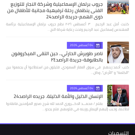
جروب برلمان الإسماعيلية وشركة النجار للتوزيع
الفنى ينظمان رحلة ترفيهية مجانية للأطفال من
ذوي الهمم-جريدة الراصد24
كتبت أمل عبد الرحيم ٣ أغسطس ٢٠٢٦ نظم جروب برلمان الإسماعيلية برئاسة
المهندس إسماعيل عبد الرحيم وتحت رعاية شركة النج…
04 أغسطس 2026
ناصر طويرش الحارثي.. حين التقى الميكروفون
بالطابوقة-جريدة الراصد٢٤
كتب: أحمد زينهم في سوق العقار السعودي، قليلون من استطاعوا أن يجمعوا بين
"الكلمة" و "الأرض"، وكان…
04 أغسطس 2026
الإنسان الذليل والأمة الذليلة. جريده الراصد24
بقلم / محمـــد الدكـــروري الحمد لله شرح صدور المؤمنين فانقادوا
لطاعته، وحبب إليهم الإيمان وزينه في قلوبهم، فلم يجدو…
التسميات