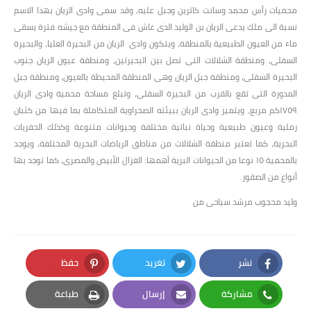
محميات رأس محمد وسانت كاترين وجبل علبه، وقد سمى وادى الريان بهذا الاسم
نسبة الى ملك يدعى الريان بن الوليد الذى عاش فى المنطقة مع جيشه فترة يسقى
ماء من العيون الطبيعية بالمنطقة، ويتكون وادى الريان من البحيرة العليا، والبحيرة
السفلى، ومنطقة الشلالات التى تصل بين البحيرتين، ومنطقة عيون الريان جنوب
البحيرة السفلى، ومنطقة جبل الريان وهى المنطقة المحيطة بالعيون، ومنطقة جبل
المدورة التى تقع بالقرب من البحيرة السفلى، وتبلغ مساحة محمية وادى الريان
١٧٥٩كم مربع، ويتميز وادى الريان ببيئته الصحراوية المتكاملة بما فيها من كثبان
رملية وعيون طبيعية وحياة نباتية مختلفة وحيوانات متنوعة وكذلك الحفريات
البحرية، كما تعتبر منطقة الشلالات من مناطق الرياضات البحرية المختلفة، ويوجد
بالمحمية ١٥ نوعا من الحيوانات البرية أهمها: الغزال الأبيض والمصرى، كما توجد بها
أنواع من الصقور.
وليد محجوب مرشد سياحى من
نشر
تغريد
حفظ
Pinterest
Twitter
Facebook
مشاركة
إرسال
طباعة