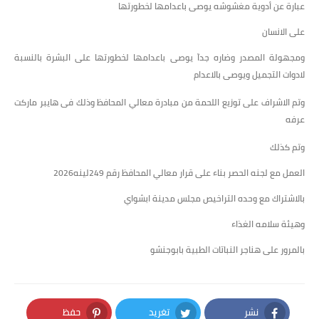
عبارة عن أدوية مغشوشه يوصى باعدامها لخطورتها
على الانسان
ومجهولة المصدر وضاره جدآ يوصى باعدامها لخطورتها على البشرة بالنسبة
لادوات التجميل ويوصى بالاعدام
وتم الاشراف على توزيع اللحمة من مبادرة معالي المحافظ وذلك فى هايبر ماركت
عرفه
وتم كذلك
العمل مع لجنه الحصر بناء على قرار معالي المحافظ رقم 249لينه2026
بالاشتراك مع وحده التراخيص مجلس مدينة ابشواي
وهيئة سلامه الغذاء
بالمرور على هناجر النباتات الطبية بابوجنشو
نشر
تغريد
حفظ