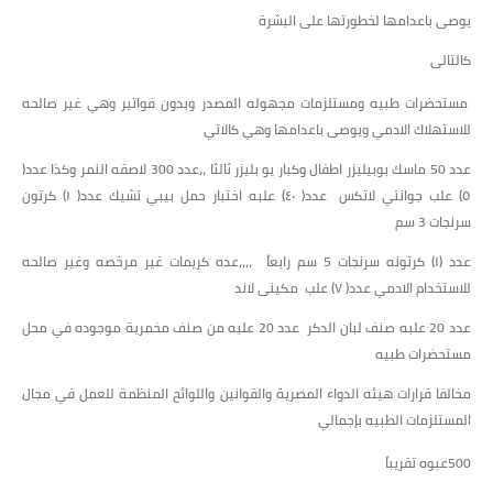
يوصى باعدامها لخطورتها على البشرة
كالتالى
مستحضرات طبيه ومستلزمات مجهوله المصدر وبدون فواتير وهي غير صالحه
للاستهلاك الادمي ويوصى باعدامها وهي كالاتي
عدد 50 ماسك بوبيليزر اطفال وكبار يو بليزر ثالثا ،،عدد 300 لاصقه النمر وكذا عدد(
٥) علب جوانتي لاتكس عدد( ٤٠) علبه اختبار حمل بيبي تشيك عدد( ١) كرتون
سرنجات 3 سم
عدد (١) كرتونه سرنجات 5 سم رابعاً ،،،،عده كريمات غير مرخصه وغير صالحه
للاستخدام الادمي عدد( ٧) علب مكينى لاند
عدد 20 علبه صنف لبان الدكر عدد 20 علبه من صنف مخمرية موجوده في محل
مستحضرات طبيه
مخالفا قرارات هيئه الدواء المصرية والقوانين واللوائح المنظمة للعمل في مجال
المستلزمات الطبيه بإجمالي
500عبوه تقريباً