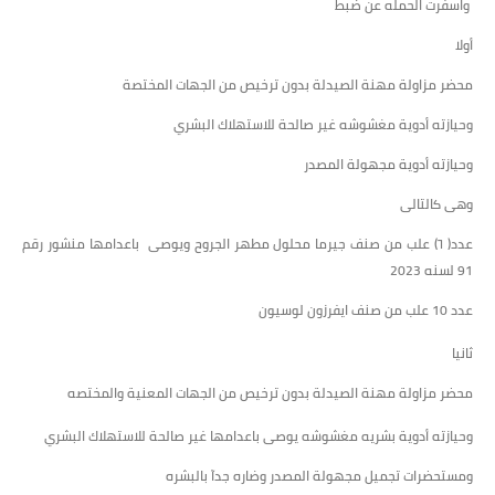
واسفرت الحمله عن ضبط
أولا
محضر مزاولة مهنة الصيدلة بدون ترخيص من الجهات المختصة
وحيازته أدوية مغشوشه غير صالحة للاستهلاك البشري
وحيازته أدوية مجهولة المصدر
وهى كالتالى
عدد( ٦) علب من صنف جيرما محلول مطهر الجروح ويوصى باعدامها منشور رقم
91 لسنه 2023
عدد 10 علب من صنف ايفرزون لوسيون
ثانيا
محضر مزاولة مهنة الصيدلة بدون ترخيص من الجهات المعنية والمختصه
وحيازته أدوية بشريه مغشوشه يوصى باعدامها غير صالحة للاستهلاك البشري
ومستحضرات تجميل مجهولة المصدر وضاره جدآ بالبشره