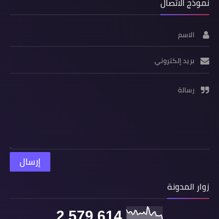
نموذج الاتصال
الاسم
بريد إلكتروني
رسالة
زوار المدونة
2,579,614