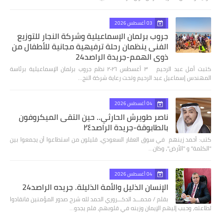
03 أغسطس 2026
جروب برلمان الإسماعيلية وشركة النجار للتوزيع
الفنى ينظمان رحلة ترفيهية مجانية للأطفال من
ذوي الهمم-جريدة الراصد24
كتبت أمل عبد الرحيم ٣ أغسطس ٢٠٢٦ نظم جروب برلمان الإسماعيلية برئاسة
المهندس إسماعيل عبد الرحيم وتحت رعاية شركة النج…
04 أغسطس 2026
ناصر طويرش الحارثي.. حين التقى الميكروفون
بالطابوقة-جريدة الراصد٢٤
كتب: أحمد زينهم في سوق العقار السعودي، قليلون من استطاعوا أن يجمعوا بين
"الكلمة" و "الأرض"، وكان…
04 أغسطس 2026
الإنسان الذليل والأمة الذليلة. جريده الراصد24
بقلم / محمـــد الدكـــروري الحمد لله شرح صدور المؤمنين فانقادوا
لطاعته، وحبب إليهم الإيمان وزينه في قلوبهم، فلم يجدو…