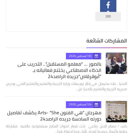
200
المشاركات الشائعة
05 أغسطس 2026
بالصور ... "معلمو المستقبل".. التدريب على
الذكاء الاصطناعي يختتم فعالياته بـ
"أبوقرقاص"جريده الراصد24
المنيا : علاء سليمان في إطار توجيهات وزارة التربية والتعليم والتعليم الفني، وحرص
مديرية التربية والتعليم بالمنيا عل…
04 أغسطس 2026
مهرجان "هي الفنون Arts- "She يكشف تفاصيل
دورته السادسة جريده الراصد24
كتب / حسام الدين رفاعي تحت شعار اصوات السلام سيمفونيه عالميه مشاركة
دولية وأعمال حصرية تُعرض لأول مرة احتفاءً بإبدا…