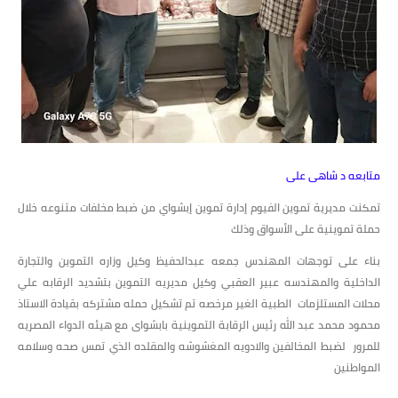
متابعه د شاهى على
تمكنت مديرية تموين الفيوم إدارة تموين إبشواي من ضبط مخلفات متنوعه خلال
حملة تموينية على الأسواق وذلك
بناء على توجهات المهندس جمعه عبدالحفيظ وكيل وزاره التموين والتجارة
الداخلية والمهندسه عبير العقبي وكيل مديريه التموين بتشديد الرقابه علي
محلات المستلزمات الطبية الغير مرخصه تم تشكيل حمله مشتركه بقيادة الاستاذ
محمود محمد عبد الله رئيس الرقابة التموينية بابشواى مع هيئه الدواء المصريه
للمرور لضبط المخالفين والادويه المغشوشه والمقلده الذي تمس صحه وسلامه
المواطنين