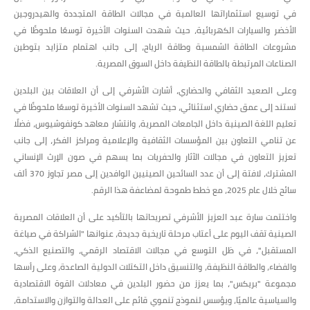
في توسيع استثماراتها العالمية في مجالات الطاقة المتجددة والهيدروجين
الأخضر والسيارات الكهربائية، حيث شهدت السنوات الأخيرة توسعًا ملحوظًا في
مشروعات الطاقة الشمسية وطاقة الرياح، إلى جانب اهتمام متزايد بتوطين
الصناعات المرتبطة بالطاقة النظيفة داخل السوق المصرية.
وعلى الصعيد الثقافي والحضاري، أشارت الأشرفي إلى أن العلاقات بين البلدين
تستند إلى عمق حضاري استثنائي، حيث تشهد السنوات الأخيرة توسعًا ملحوظًا في
تعليم اللغة الصينية داخل الجامعات المصرية، وانتشار معاهد كونفوشيوس، فضلًا
عن تنامي التعاون بين المؤسسات الثقافية والإعلامية ومراكز الفكر، إلى جانب
تعزيز التعاون في مجالات الآثار والحفريات بما يسهم في صون الإرث الإنساني
المشترك، لافتة إلى أن عدد السائحين الصينيين الوافدين إلى مصر تجاوز 370 ألف
سائح خلال عام 2025، مع خطط طموحة لمضاعفة هذا الرقم.
واختتمت سارة عبد العزيز الأشرفي تصريحاتها بالتأكيد على أن العلاقات المصرية
الصينية تقف اليوم على أعتاب مرحلة تاريخية جديدة، عنوانها "الشراكة في صياغة
المستقبل"، في ظل التوسع في مجالات الاقتصاد الرقمي، والتصنيع الذكي،
والفضاء، والطاقة النظيفة، والتنسيق داخل التكتلات الدولية الصاعدة، وعلى رأسها
مجموعة "بريكس"، بما يعزز من حضور البلدين في معادلات القوة الاقتصادية
والسياسية عالميًا، ويؤسس لنموذج تنموي قائم على العدالة والتوازن والاستدامة،