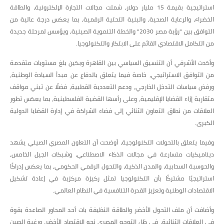
استراتيجية بقيمة 15 مليار دولار، شملت مجالات التجارة الإلكترونية، والطاقة
الخضراء، والرعاية الصحية، والبنية التحتية الرقمية، بما يعكس درجة عالية من
التوافق بين "رؤية مصر 2030" والخطة التنموية الصينية، ويؤسس لمرحلة جديدة
من التكامل الاقتصادي القائم على الابتكار والتكنولوجيا.
وأكدت الأشرفي أن التنسيق السياسي بين القاهرة وبكين بلغ مستويات متقدمة
من التوافق الاستراتيجي، خاصة فيما يتعلق بالدفاع عن مبدأ السيادة الوطنية،
ورفض سياسات التدخل الخارجي، ودعم التعددية القطبية، فضلًا عن تبني مواقف
متقاربة إزاء القضايا الإقليمية، وعلى رأسها القضية الفلسطينية، بما يعكس تطور
العلاقات من نطاق التعاون الثنائي إلى فضاء الشراكة في إدارة القضايا الدولية
الكبرى.
وفيما يتعلق بالتحولات التكنولوجية، أوضحت أن التعاون المصري الصيني يشهد
ديناميكيات متسارعة في مجالات الذكاء الاصطناعي، وشبكات الجيل الخامس،
والحوسبة السحابية، والمدن الذكية، والتحول الرقمي الحكومي، بما يعكس إدراكًا
استراتيجيًا مشتركًا بأن التكنولوجيا تمثل ركيزة مركزية في إعادة تشكيل
الاقتصادات الوطنية وتعزيز القدرة التنافسية في النظام العالمي.
وأضافت أن ملف التحول الأخضر والطاقة النظيفة بات أحد المحاور الصاعدة بقوة
في العلاقات الثنائية، في ظل التوجه المصري نحو الاقتصاد الأخضر، ورغبة الصين