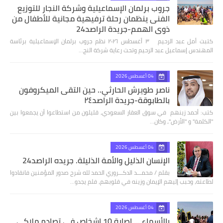
جروب برلمان الإسماعيلية وشركة النجار للتوزيع
الفنى ينظمان رحلة ترفيهية مجانية للأطفال من
ذوي الهمم-جريدة الراصد24
كتبت أمل عبد الرحيم ٣ أغسطس ٢٠٢٦ نظم جروب برلمان الإسماعيلية برئاسة
المهندس إسماعيل عبد الرحيم وتحت رعاية شركة النج…
04 أغسطس 2026
ناصر طويرش الحارثي.. حين التقى الميكروفون
بالطابوقة-جريدة الراصد٢٤
كتب: أحمد زينهم في سوق العقار السعودي، قليلون من استطاعوا أن يجمعوا بين
"الكلمة" و "الأرض"، وكان…
04 أغسطس 2026
الإنسان الذليل والأمة الذليلة. جريده الراصد24
بقلم / محمـــد الدكـــروري الحمد لله شرح صدور المؤمنين فانقادوا
لطاعته، وحبب إليهم الإيمان وزينه في قلوبهم، فلم يجدو…
04 أغسطس 2026
بالأسماء ... اصابة 10 اشخاص في تصادم ملاكي