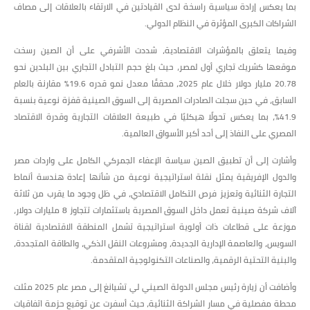
بما يعكس إرادة سياسية راسخة لدى القيادتين في الارتقاء بالعلاقات إلى مصاف
الشراكات الكبرى المؤثرة في النظام الدولي.
وفيما يتعلق بالمؤشرات الاقتصادية، شددت الأشرفي على أن الصين رسخت
موقعها كشريك تجاري أول لمصر، حيث بلغ حجم التبادل التجاري بين البلدين نحو
20.78 مليار دولار خلال عام 2025، محققًا معدل نمو قدره 19.6% مقارنة بالعام
السابق، في حين سجلت الصادرات المصرية إلى السوق الصينية قفزة نوعية بنسبة
41.9%، بما يعكس تحولًا هيكليًا في طبيعة العلاقات التجارية وقدرة الاقتصاد
المصري على النفاذ إلى أحد أكبر الأسواق العالمية.
وأشارت إلى أن تطبيق الصين سياسة الإعفاء الجمركي الكامل على واردات مصر
والدول الإفريقية يمثل نقلة استراتيجية نوعية من شأنها إعادة هندسة أنماط
التجارة الثنائية وتعزيز فرص التكامل الاقتصادي، في ظل وجود ما يقرب من ثلاثة
آلاف شركة صينية تعمل داخل السوق المصرية باستثمارات تتجاوز 8 مليارات دولار،
موزعة على قطاعات ذات أولوية استراتيجية تشمل المنطقة الاقتصادية لقناة
السويس، والعاصمة الإدارية الجديدة، ومشروعات النقل الذكي، والطاقة المتجددة،
والبنية التحتية الرقمية، والصناعات التكنولوجية المتقدمة.
وأضافت أن زيارة رئيس مجلس الدولة الصيني لي تشيانغ إلى مصر عام 2025 مثلت
محطة مفصلية في مسار الشراكة الثنائية، حيث أسفرت عن توقيع حزمة اتفاقيات