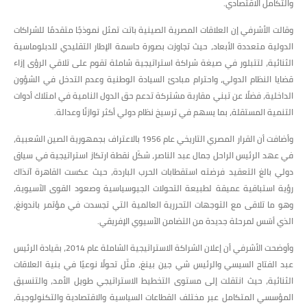
والتكامل الاقتصادي.
وقالت الأشرفي إن العلاقات المصرية الصينية باتت تمثل نموذجًا متقدمًا للشراكات
الدولية متعددة الأبعاد، حيث تجاوزت بصورة حاسمة الإطار التقليدي للدبلوماسية
الثنائية، لتتبلور في صيغة شراكة استراتيجية شاملة تقوم على تلاقي الرؤى إزاء
قضايا النظام الدولي، واحترام مبادئ السيادة الوطنية وعدم التدخل في الشؤون
الداخلية، فضلًا عن تبني مقاربة مشتركة تدعم حق الدول النامية في امتلاك أدوات
التنمية المستقلة، بما يسهم في ترسيخ نظام دولي أكثر توازنًا وعدالة.
وأضافت أن القرار المصري التاريخي عام 1956 بالاعتراف بجمهورية الصين الشعبية،
في عهد الرئيس الراحل جمال عبد الناصر، شكّل نقطة ارتكاز استراتيجية في سياق
دولي بالغ التعقيد فرضته استقطابات الحرب الباردة، حيث عكست القاهرة آنذاك
رؤية استباقية عميقة لطبيعة التحولات الجيوسياسية وصعود القوى الآسيوية،
وهو ما تلاقى مع التوجهات التحررية العالمية التي تجسدت في مؤتمر باندونغ،
الذي أسّس لمرحلة جديدة من التضامن الآسيوي الإفريقي.
وأوضحت الأشرفي أن إعلان الشراكة الاستراتيجية الشاملة عام 2014، بقيادة الرئيس
عبد الفتاح السيسي والرئيس شي جين بينغ، مثّل تحولًا نوعيًا في بنية العلاقات
الثنائية، حيث انتقلت إلى مستوى التخطيط الاستراتيجي طويل الأمد، والتنسيق
المؤسسي المتكامل عبر مختلف القطاعات السياسية والاقتصادية والتكنولوجية،