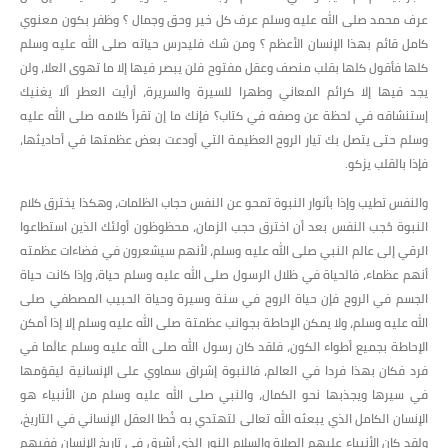
عرف محمد صلى الله عليه وسلم عرف كل خير وحق وجمال ؟ وظفر بكون معنوي
كامل قائم بهذا الإنسان الأعظم ؟ ومن شك فليدرس حياته صلى الله عليه وسلم
كلها فأقول كلها بقلب منصف وعقل مفتوح فلن يبصر فيها إلا ما تهوى العلا، ولن
يجد فيها إلا كرائم المعاني وطهرا للسيرة والسريرة، أرأيت العطر ألا يغنيك
إستنشاقه في لحظة عن وصفه في كتاب؟ فإنك ما إن تقرأ كلامه صلى الله عليه
وسلم حتى يتصل بك تيار الروح العظيمة التي أودعت بعض عظمتها في أحاديثها،
فإذا بالقلب يزكو.
والنفس تطيب وإذا بأنوار النبوة تمحو عن النفس حجاب الظلمات، وهكذا يخترق كلام
النبوة حُجب النفس بعد أن اخترق حجب الزمان، محظوظون أولئك الذين استطاعوا
الرقي إلى عالم النبي صلى الله عليه وسلم، لأنهم سيشعرون في فضاءات عظمته
أنهم عظماء، فالحياة في ظلال الرسول صلى الله عليه وسلم حياة، وإذا كانت حياة
الجسم في الروح فإن حياة الروح في سنة وسيرة وحياة الحبيب المصطفي صلى
الله عليه وسلم، ولا يمكن الإحاطة بجوانب عظمتة صلى الله عليه وسلم إلا إذا أمكن
الإحاطة بجميع أطواء الكون، فلقد كان رسول الله صلى الله عليه وسلم عالَما في
فرد فكان بهذا فردا في العالم، فالنبوة إشراق سماوي على الإنسانية ليقوّمها
في سيرها ويجذبها نحو الكمال، والنبي صلى الله عليه وسلم من الأنبياء هو
الإنسان الكامل الذي يبعثه الله تعالى لتهتدي به خُطا العقل الإنساني في التاريخ،
ولقد كان الأنبياء عليهم الصلاة والسلام النور الذي أشرق في تاريخ الإنسان ففيهم