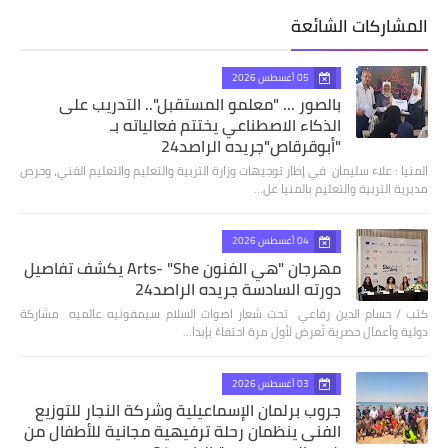
المشاركات الشائعة
05 أغسطس 2026
بالصور ... "معلمو المستقبل".. التدريب على
الذكاء الاصطناعي يختتم فعالياته بـ
"أبوقرقاص"جريده الراصد24
المنيا : علاء سليمان في إطار توجيهات وزارة التربية والتعليم والتعليم الفني، وحرص
مديرية التربية والتعليم بالمنيا عل…
04 أغسطس 2026
مهرجان "هي الفنون Arts- "She يكشف تفاصيل
دورته السادسة جريده الراصد24
كتب / حسام الدين رفاعي تحت شعار اصوات السلام سيمفونيه عالميه مشاركة
دولية وأعمال حصرية تُعرض لأول مرة احتفاءً بإبدا…
03 أغسطس 2026
جروب برلمان الإسماعيلية وشركة النجار للتوزيع
الفنى ينظمان رحلة ترفيهية مجانية للأطفال من