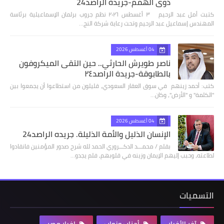
ذوي الهمم-جريدة الراصد24
كتبت أمل عبد الرحيم ٣ أغسطس ٢٠٢٦ نظم جروب برلمان الإسماعيلية برئاسة
المهندس إسماعيل عبد الرحيم وتحت رعاية شركة النج…
04 أغسطس 2026
ناصر طويرش الحارثي.. حين التقى الميكروفون
بالطابوقة-جريدة الراصد٢٤
كتب: أحمد زينهم في سوق العقار السعودي، قليلون من استطاعوا أن يجمعوا بين
"الكلمة" و "الأرض"، وكان…
04 أغسطس 2026
الإنسان الذليل والأمة الذليلة. جريده الراصد24
بقلم / محمـــد الدكـــروري الحمد لله شرح صدور المؤمنين فانقادوا
لطاعته، وحبب إليهم الإيمان وزينه في قلوبهم، فلم يجدو…
التسميات