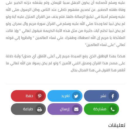
عليه وسلم لأصحابه أن يكون الجهل سببا للإيمان، ولم يشغله حزنه الكبير على
وفاة طفله الصغير، عن تصحيح مفهوم خاطئ عند الناس، وكان الرسول صلى الله
عليه وسلم أمينا في تبليغ الرسالة كلها، فلم يخف من القرآن المنزل عليه آية ولو
لم يكن نبيا لما وجدنا صلي الله عليه وسلم في القرآن سورة مريم وآل عمران، ولو
لم يكن نبيا لكتم آيات كثيرة من مثل هذه الآية الكريمة فيقول تعالي " وإذ قالت
الملائكة يا مريم إن الله اصطفاك وطهرك علي نساء العالمين " وانظروا إلي قوله
تعالي "على نساء العالمين"
هكذا بهذا الإطلاق الذي رفع السيدة مريم إلى أعلى الآفاق أي صدق؟ وأية دلالة
على مصدر هذا القرآن وصدق النبي الأمين ؟ ولو لم يكن رسولا من الله تعالي ما
أظهر هذا القول في هذا المجال بحال.
نشر
تغريد
حفظ
Pinterest
Twitter
Facebook
مشاركة
إرسال
طباعة
Print
Email
Whatsapp
تعليقات