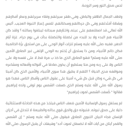
تحس صدق النور وسر الروعة.
ولطف الجمال الظاهر والباطن، وفي طهر سيرتهم ونقاء سريرتهم وعطر أفكارهم
ويقظة أفئدتهم وفي كل حركاتهم وسكناتهم، تلمس إعجاز النبوة العجيب، أليس
الله تعالي قد اصطنعهم على عينه، واختارهم سبحانه ليبلغوا رسالته ؟ ولقد كان
الأنبياء هم البدء ولا بد للبدء من تكملة والتكملة بدأت في يوم حراء، غرّة أيام
الدهر، ففيه صلى الله عليه وسلم تنزلت أنوار الوحي على من استحق بزّة الخاتمية
فكان خاتم الأنبياء، ومن ذا يستحق أن يُختم به الوحي الإلهي غير الصادق الأمين
صلى الله عليه وسلم؟ فهو الصادق الذي ما كذ ب مرة قط، لا على نفسه ولا على
الناس ولا على ربه ومن منا يستطيع أن يكون صادقا في أقواله وأفعاله ومشاعره
ومواقفه مدى الحياة ؟ اللهم لا يطيق هذا سوى الأنبياء، والأمين الذي كان أمينا
في كل شيء وكان قبل كل شيء أمينا على عقول الناس وأفكار الناس، فهذا هو
رسول الله صلي الله عليه وسلم الذي كسفت الشمس يوم توفي ولده إبراهيم،
فقالوا " كُسفت الشمس لموت إبراهيم"
لم يستغل رسول الإنسانية الأمين ضعف الناس فيتخذ من هذه الحادثة الاستثنائية
دليلا على صدق نبوته، فنبوته حق والحق قوي بذاته والطبيعة لا تتدخل في أحزان
الإنسان فجاء البيان النبوي الصادق فيقول صلي الله عليه وسلم " إن الشمس
والقمر آيتان من آيات الله لا تكسفان لموت أحد" وهيهات أن يقبل الرسول صلي الله