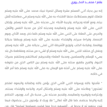
بقلم / محمـــد الدكـــروري
إنه بين يديك أخي المسلم عشرة وسائل لنصرة نبيك محمد صلى الله عليه وسلم
فلعلك تقوم بمستطاعك منها الاقتداء به صلى الله عليه وسلم في معاملته لأهل
بيته، ومع أهله وجيرانه، وتربية الأبناء على محبته صلى الله عليه وسلم، وإجلال
النبي صلى الله عليه وسلم وتعظيمه ومحبته أكثر من محبة النفس والأهل،
والحرص على الصلاة على النبي صلى الله عليه وسلم كلما ذكر، وبعد الأذان، ويوم
الجمعة، وقراءة سيرته، والإهتداء بهديه صلى الله عليه وسلم وربطها بحياتنا
وواقعنا، وطباعة الكتب وتوزيع الأشرطة التي تعنى بحياته صلى الله عليه وسلم،
وبغض أي منتقد للنبي صلى الله عليه وسلم أو لشيء من سنته، ومقاطعة كل بلد
يسيء للإسلام والمسلمين، ومحبة العلماء وتقديرهم لمكانتهم وصلتهم بميراث
النبوة، والفرح بظهور سنته صلى الله عليه وسلم بين الناس، الذي من حقوقه
صلى الله عليه وسلم على أمته هو الإيمان به صلى الله عليه وسلم كما أمر الله
في كتابه.
" فآمنوا بالله ورسوله النبي الأمي الذي يؤمن بالله وكلماته واتبعوه لعلكم
تهتدون" وطاعته صلى الله عليه وسلم وامتثال أمره، واتباعه والإقتداء بسنته،
وإحترامه وتوقيره وتعظيمه، وتقديم محبته على محبة كل أحد، ووجوب التحاكم
إليه والرضا بحكمه، كما قال الله تعالى" فلا وربك لا يؤمنون حتى يحكموك فيما
شجر بينهم ثم لا يجدوا في أنفسهم حرجا مما قضيت ويسلموا تسليما" فإن من