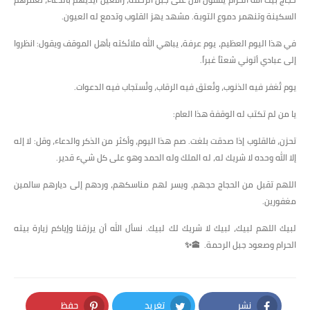
السكينة وتنهمر دموع التوبة. مشهد يهز القلوب وتدمع له العيون.
في هذا اليوم العظيم، يوم عرفة، يباهي الله ملائكته بأهل الموقف ويقول: انظروا
إلى عبادي أتوني شعثاً غبراً.
يوم تُغفر فيه الذنوب، وتُعتق فيه الرقاب، وتُستجاب فيه الدعوات.
يا من لم تكتب له الوقفة هذا العام:
تحزن، فالقلوب إذا صدقت بلغت. صم هذا اليوم، وأكثر من الذكر والدعاء، وقل: لا إله
إلا الله وحده لا شريك له، له الملك وله الحمد وهو على كل شيء قدير.
اللهم تقبل من الحجاج حجهم، ويسر لهم مناسكهم، وردهم إلى ديارهم سالمين
مغفورين.
لبيك اللهم لبيك، لبيك لا شريك لك لبيك. نسأل الله أن يرزقنا وإياكم زيارة بيته
الحرام وصعود جبل الرحمة. 🕋✨
نشر
تغريد
حفظ