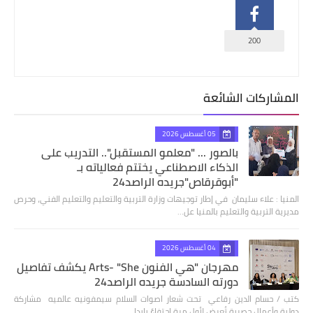
200
المشاركات الشائعة
05 أغسطس 2026
بالصور ... "معلمو المستقبل".. التدريب على
الذكاء الاصطناعي يختتم فعالياته بـ
"أبوقرقاص"جريده الراصد24
المنيا : علاء سليمان في إطار توجيهات وزارة التربية والتعليم والتعليم الفني، وحرص
مديرية التربية والتعليم بالمنيا عل…
04 أغسطس 2026
مهرجان "هي الفنون Arts- "She يكشف تفاصيل
دورته السادسة جريده الراصد24
كتب / حسام الدين رفاعي تحت شعار اصوات السلام سيمفونيه عالميه مشاركة
دولية وأعمال حصرية تُعرض لأول مرة احتفاءً بإبدا…