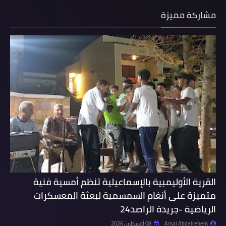
مشاركة مميزة
القرية الأوليمبية بالإسماعيلية تنظم أمسية فنية
متميزة على أنغام السمسمية لبعثة المعسكرات
الرياضية -جريدة الراصد24
Amal Abdelrehem
08 أغسطس 2026