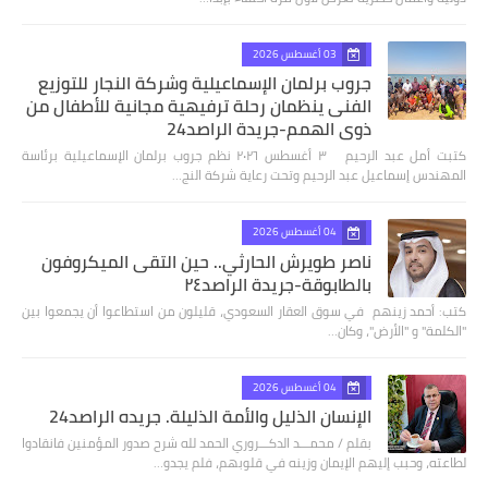
03 أغسطس 2026
جروب برلمان الإسماعيلية وشركة النجار للتوزيع
الفنى ينظمان رحلة ترفيهية مجانية للأطفال من
ذوي الهمم-جريدة الراصد24
كتبت أمل عبد الرحيم ٣ أغسطس ٢٠٢٦ نظم جروب برلمان الإسماعيلية برئاسة
المهندس إسماعيل عبد الرحيم وتحت رعاية شركة النج…
04 أغسطس 2026
ناصر طويرش الحارثي.. حين التقى الميكروفون
بالطابوقة-جريدة الراصد٢٤
كتب: أحمد زينهم في سوق العقار السعودي، قليلون من استطاعوا أن يجمعوا بين
"الكلمة" و "الأرض"، وكان…
04 أغسطس 2026
الإنسان الذليل والأمة الذليلة. جريده الراصد24
بقلم / محمـــد الدكـــروري الحمد لله شرح صدور المؤمنين فانقادوا
لطاعته، وحبب إليهم الإيمان وزينه في قلوبهم، فلم يجدو…