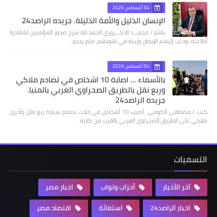
04 أغسطس 2026
الإنسان الذليل والأمة الذليلة. جريده الراصد24
بقلم / محمـــد الدكـــروري الحمد لله شرح صدور المؤمنين فانقادوا
لطاعته، وحبب إليهم الإيمان وزينه في قلوبهم، فلم يجدو…
04 أغسطس 2026
بالأسماء ... اصابة 10 اشخاص في تصادم ملاكي
وربع نقل بالطريق الصحراوي الغربي بالمنيا.
جريده الراصد24
كتب / مصطفى الكومى أصيب 10 أشخاص في حادث تصادم سيارة ربع نقل وأخرى
ملاكي على الطريق الصحراوي الغربي بالقرب من كارتة …
التسميات
آخر الأخبار
أحزاب ونواب
اخبار مصر
اخبار الراصد24
استغاثة
اقتصاد مصر