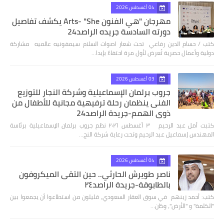
04 أغسطس 2026
مهرجان "هي الفنون Arts- "She يكشف تفاصيل
دورته السادسة جريده الراصد24
كتب / حسام الدين رفاعي تحت شعار اصوات السلام سيمفونيه عالميه مشاركة
دولية وأعمال حصرية تُعرض لأول مرة احتفاءً بإبدا…
03 أغسطس 2026
جروب برلمان الإسماعيلية وشركة النجار للتوزيع
الفنى ينظمان رحلة ترفيهية مجانية للأطفال من
ذوي الهمم-جريدة الراصد24
كتبت أمل عبد الرحيم ٣ أغسطس ٢٠٢٦ نظم جروب برلمان الإسماعيلية برئاسة
المهندس إسماعيل عبد الرحيم وتحت رعاية شركة النج…
04 أغسطس 2026
ناصر طويرش الحارثي.. حين التقى الميكروفون
بالطابوقة-جريدة الراصد٢٤
كتب: أحمد زينهم في سوق العقار السعودي، قليلون من استطاعوا أن يجمعوا بين
"الكلمة" و "الأرض"، وكان…