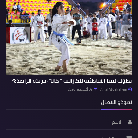
بطولة ليبيا الشاطئية للكاراتيه " كاتا"-جريدة الراصد٢٤
Amal Abdelrehem
09 أغسطس 2026
نموذج الاتصال
الاسم