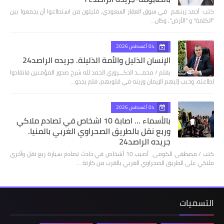
كتب: أحمد زينهم في سوق العقار السعودي، قليلون من استطاعوا أن يجمعوا بين
"الكلمة" و "الأرض"، وكان…
04 أغسطس 2026
الإنسان الذليل والأمة الذليلة. جريده الراصد24
بقلم / محمـــد الدكـــروري الحمد لله شرح صدور المؤمنين فانقادوا
لطاعته، وحبب إليهم الإيمان وزينه في قلوبهم، فلم يجدو…
04 أغسطس 2026
بالأسماء ... اصابة 10 اشخاص في تصادم ملاكي
وربع نقل بالطريق الصحراوي الغربي بالمنيا.
جريده الراصد24
كتب / مصطفى الكومى أصيب 10 أشخاص في حادث تصادم سيارة ربع نقل وأخرى
ملاكي على الطريق الصحراوي الغربي بالقرب من كارتة …
التسميات