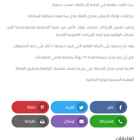
حيث قامت بطعنه في الرقبة إثر خلافات نشبت بينهما
ثم قامت بإخفاء الجثمان بمدخل العقار محل سكنهما بمنطقة السلخانة.
وعقب تقنين الإجراءات تمكنت قوات الأمن من ضبط المتهمة وبمواجهتها أقرت
بارتكاب الواقعة وتم اتخاذ الإجراءات القانونية اللازمة.
وقد تم عرضها على النيابة العامة التي قررت حبسها 4 أيام على ذمة التحقيقات،
قبل أن يتم تجديد حبسها لمدة 15 يومًا بمعرفة قاضي المعارضات.
#تحية تقدير لرجال الشرطة على سرعة كشف ملابسات الواقعة وتحقيق العدالة.
الصفحة الرسمية لوزارة الداخلية
نشر
تغريد
حفظ
Pinterest
Twitter
Facebook
مشاركة
إرسال
طباعة
Print
Email
Whatsapp
تعليقات