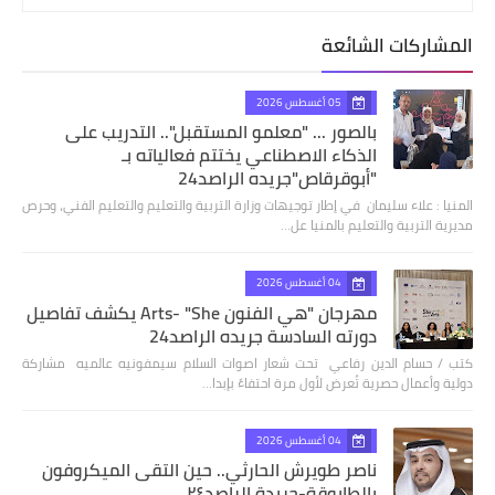
المشاركات الشائعة
05 أغسطس 2026
بالصور ... "معلمو المستقبل".. التدريب على
الذكاء الاصطناعي يختتم فعالياته بـ
"أبوقرقاص"جريده الراصد24
المنيا : علاء سليمان في إطار توجيهات وزارة التربية والتعليم والتعليم الفني، وحرص
مديرية التربية والتعليم بالمنيا عل…
04 أغسطس 2026
مهرجان "هي الفنون Arts- "She يكشف تفاصيل
دورته السادسة جريده الراصد24
كتب / حسام الدين رفاعي تحت شعار اصوات السلام سيمفونيه عالميه مشاركة
دولية وأعمال حصرية تُعرض لأول مرة احتفاءً بإبدا…
04 أغسطس 2026
ناصر طويرش الحارثي.. حين التقى الميكروفون
بالطابوقة-جريدة الراصد٢٤