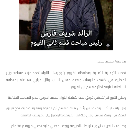
متابعة/ محمد سعد
نجحت الأجهزة الأمنية بمحافظة الفيوم بتوجيهات اللواء أحمد عزت مساعد وزير
الداخلية في كشف ملابسات واقعة مقتل الشاب وائل عرابي 40 عام بمنطقة
السلخانة التابعة لدائرة قسم ثان الفيوم.
وعلى الفور تم تشكيل فريق بحث بقيادة اللواء محمد العربي مدير المباحث الجنائية
وبإشراف الرائد شريف فارس رئيس مباحث قسم ثان الفيوم ومعاونيه حيث نجح فريق
البحث في وقت قياسي في فك لغز الجريمة والوصول إلى مرتكب الواقعة.
وكشفت التحريات أن وراء ارتكاب الجريمة زوجة المجني عليه تدعي مروة م 36 عام