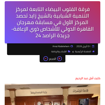
فرقة القلوب البيضاء التابعة لمركز
التنمية الشبابية بالشيخ زايد تحصد
المركز الأول في مسابقة مهرجان
القاهرة الدولي للأشخاص ذوي الإعاقة-
جريدة الراصد 24
01 أبريل 2026
Amal Abdelrehem
الصفحة الرئيسية
الشباب والرياضة
الحجم
كتبت أمل عبد الرحيم