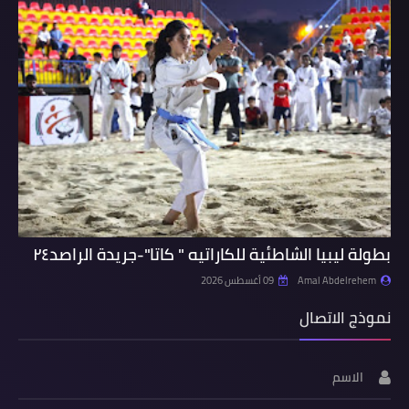
بطولة ليبيا الشاطئية للكاراتيه " كاتا"-جريدة الراصد٢٤
Amal Abdelrehem
09 أغسطس 2026
نموذج الاتصال
الاسم