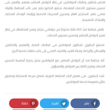
لفحص شكاوى وطلبات المواطنين، في إطار التواصل المباشر معهم، والعمل على
تحسين مستوى الخدمات المقدمة، بحضور الدكتور حازم عمر، نائب المحافظ، واللواء
سامي علام، السكرتير العام، ومديري المديريات الخدمية ورؤساء الوحدات المحلية،
والقيادات التنفيذية.
ناقش محافظ قنا، 263 طلبًا متنوعًا من مواطني مراكز ومدن المحافظة، في إطار
تعزيز التواصل المباشر وتحسين مستوى الخدمات.
استمع الببلاوي، لشكاوى المواطنين في قطاعات الصحة، والتعليم، والتضامن،
والإسكان، والزراعة، ومياه الشرب والصرف الصحي، إلى جانب ملفات خدمية أخرى.
أكد محافظ قنا، أن التواصل المباشر مع المواطنين يمثل ركيزة أساسية لتحسين
الخدمات وتعزيز الثقة بين المواطن والمسؤول.
شدد الببلاوي، على تفعيل آليات المتابعة الدورية، لضمان سرعة الاستجابة وتحقيق
نتائج ملموسة لخدمة المواطنين.
نشر
تغريد
حفظ
Pinterest
Twitter
Facebook