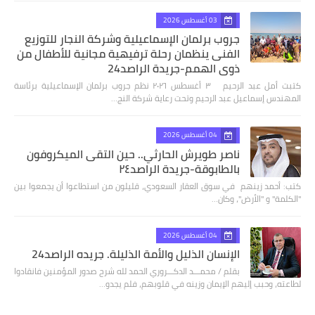
03 أغسطس 2026
جروب برلمان الإسماعيلية وشركة النجار للتوزيع
الفنى ينظمان رحلة ترفيهية مجانية للأطفال من
ذوي الهمم-جريدة الراصد24
كتبت أمل عبد الرحيم ٣ أغسطس ٢٠٢٦ نظم جروب برلمان الإسماعيلية برئاسة
المهندس إسماعيل عبد الرحيم وتحت رعاية شركة النج…
04 أغسطس 2026
ناصر طويرش الحارثي.. حين التقى الميكروفون
بالطابوقة-جريدة الراصد٢٤
كتب: أحمد زينهم في سوق العقار السعودي، قليلون من استطاعوا أن يجمعوا بين
"الكلمة" و "الأرض"، وكان…
04 أغسطس 2026
الإنسان الذليل والأمة الذليلة. جريده الراصد24
بقلم / محمـــد الدكـــروري الحمد لله شرح صدور المؤمنين فانقادوا
لطاعته، وحبب إليهم الإيمان وزينه في قلوبهم، فلم يجدو…