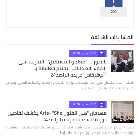
200
المشاركات الشائعة
05 أغسطس 2026
بالصور ... "معلمو المستقبل".. التدريب على
الذكاء الاصطناعي يختتم فعالياته بـ
"أبوقرقاص"جريده الراصد24
المنيا : علاء سليمان في إطار توجيهات وزارة التربية والتعليم والتعليم الفني، وحرص
مديرية التربية والتعليم بالمنيا عل…
04 أغسطس 2026
مهرجان "هي الفنون Arts- "She يكشف تفاصيل
دورته السادسة جريده الراصد24
كتب / حسام الدين رفاعي تحت شعار اصوات السلام سيمفونيه عالميه مشاركة
دولية وأعمال حصرية تُعرض لأول مرة احتفاءً بإبدا…