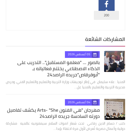
200
المشاركات الشائعة
05 أغسطس 2026
بالصور ... "معلمو المستقبل".. التدريب على
الذكاء الاصطناعي يختتم فعالياته بـ
"أبوقرقاص"جريده الراصد24
المنيا : علاء سليمان في إطار توجيهات وزارة التربية والتعليم والتعليم الفني، وحرص
مديرية التربية والتعليم بالمنيا عل…
04 أغسطس 2026
مهرجان "هي الفنون Arts- "She يكشف تفاصيل
دورته السادسة جريده الراصد24
كتب / حسام الدين رفاعي تحت شعار اصوات السلام سيمفونيه عالميه مشاركة
دولية وأعمال حصرية تُعرض لأول مرة احتفاءً بإبدا…