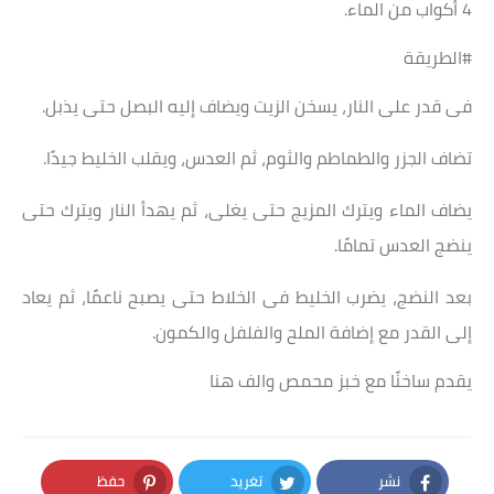
4 أكواب من الماء.
#الطريقة
فى قدر على النار، يسخن الزيت ويضاف إليه البصل حتى يذبل.
تضاف الجزر والطماطم والثوم، ثم العدس، ويقلب الخليط جيدًا.
يضاف الماء ويترك المزيج حتى يغلى، ثم يهدأ النار ويترك حتى
ينضج العدس تمامًا.
بعد النضج، يضرب الخليط فى الخلاط حتى يصبح ناعمًا، ثم يعاد
إلى القدر مع إضافة الملح والفلفل والكمون.
يقدم ساخنًا مع خبز محمص والف هنا
نشر
تغريد
حفظ