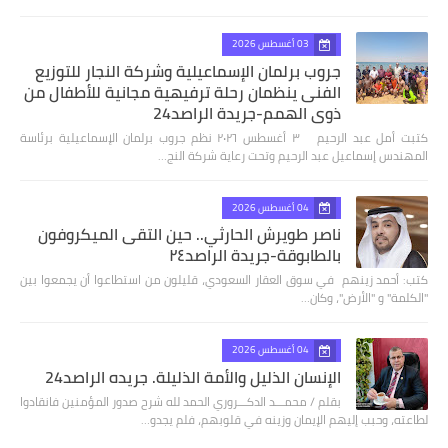
03 أغسطس 2026
جروب برلمان الإسماعيلية وشركة النجار للتوزيع
الفنى ينظمان رحلة ترفيهية مجانية للأطفال من
ذوي الهمم-جريدة الراصد24
كتبت أمل عبد الرحيم ٣ أغسطس ٢٠٢٦ نظم جروب برلمان الإسماعيلية برئاسة
المهندس إسماعيل عبد الرحيم وتحت رعاية شركة النج…
04 أغسطس 2026
ناصر طويرش الحارثي.. حين التقى الميكروفون
بالطابوقة-جريدة الراصد٢٤
كتب: أحمد زينهم في سوق العقار السعودي، قليلون من استطاعوا أن يجمعوا بين
"الكلمة" و "الأرض"، وكان…
04 أغسطس 2026
الإنسان الذليل والأمة الذليلة. جريده الراصد24
بقلم / محمـــد الدكـــروري الحمد لله شرح صدور المؤمنين فانقادوا
لطاعته، وحبب إليهم الإيمان وزينه في قلوبهم، فلم يجدو…