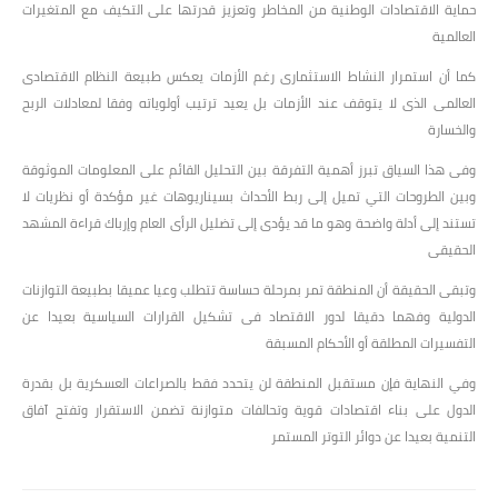
حماية الاقتصادات الوطنية من المخاطر وتعزيز قدرتها على التكيف مع المتغيرات
العالمية
كما أن استمرار النشاط الاستثمارى رغم الأزمات يعكس طبيعة النظام الاقتصادى
العالمى الذى لا يتوقف عند الأزمات بل يعيد ترتيب أولوياته وفقا لمعادلات الربح
والخسارة
وفى هذا السياق تبرز أهمية التفرقة بين التحليل القائم على المعلومات الموثوقة
وبين الطروحات التي تميل إلى ربط الأحداث بسيناريوهات غير مؤكدة أو نظريات لا
تستند إلى أدلة واضحة وهو ما قد يؤدى إلى تضليل الرأى العام وإرباك قراءة المشهد
الحقيقى
وتبقى الحقيقة أن المنطقة تمر بمرحلة حساسة تتطلب وعيا عميقا بطبيعة التوازنات
الدولية وفهما دقيقا لدور الاقتصاد فى تشكيل القرارات السياسية بعيدا عن
التفسيرات المطلقة أو الأحكام المسبقة
وفي النهاية فإن مستقبل المنطقة لن يتحدد فقط بالصراعات العسكرية بل بقدرة
الدول على بناء اقتصادات قوية وتحالفات متوازنة تضمن الاستقرار وتفتح آفاق
التنمية بعيدا عن دوائر التوتر المستمر