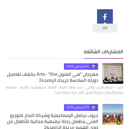
200
المشاركات الشائعة
04 أغسطس 2026
مهرجان "هي الفنون Arts- "She يكشف تفاصيل
دورته السادسة جريده الراصد24
كتب / حسام الدين رفاعي تحت شعار اصوات السلام سيمفونيه عالميه مشاركة
دولية وأعمال حصرية تُعرض لأول مرة احتفاءً بإبدا…
03 أغسطس 2026
جروب برلمان الإسماعيلية وشركة النجار للتوزيع
الفنى ينظمان رحلة ترفيهية مجانية للأطفال من
ذوي الهمم-جريدة الراصد24