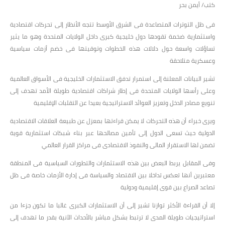
كتب/ أيمن بحر
فى ظل التوترات المتصاعدة فى الشرق الأوسط تتجه الأنظار إلى تحركات اقتصادية
واستثمارية ضخمة تقودها دول خليجية كبرى داخل الولايات المتحدة وهو ما يثير
تساؤلات واسعة حول دلالات هذه الخطوات وتوقيتها فى خضم أزمات سياسية
وعسكرية متلاحقة
تشير البيانات المعلنة إلى استمرار تدفق الاستثمارات الخليجية فى الأسواق العالمية
وعلى رأسها الولايات المتحدة فى إطار شراكات اقتصادية طويلة الأمد تهدف إلى
تنويع مصادر الدخل وتعزيز العوائد الاستراتيجية بعيدا عن التقلبات الإقليمية
ويرى خبراء أن هذه التحركات لا يمكن قراءتها بمعزل عن طبيعة العلاقات الاقتصادية
الدولية حيث تسعى الدول إلى تأمين مصالحها عبر بناء شبكات استثمارية قوية
تضمن لها الاستقرار المالى والنفوذ الاقتصادى فى مراكز القرار العالمي
وفى المقابل يربط البعض بين هذه الاستثمارات والتطورات السياسية فى المنطقة
معتبرين أنها تعكس تداخلا بين الاقتصاد والسياسة فى إدارة الأزمات خاصة فى ظل
تصاعد الصراع بين قوى إقليمية ودولية
إلا أن القراءة الأكثر توازنا تشير إلى أن الاستثمارات الكبرى غالبا ما تكون جزءا من
استراتيجيات طويلة المدى لا ترتبط بشكل مباشر بالأحداث الآنية بقدر ما تهدف إلى