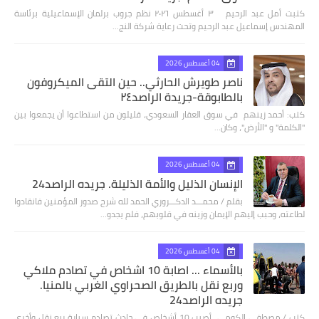
كتبت أمل عبد الرحيم ٣ أغسطس ٢٠٢٦ نظم جروب برلمان الإسماعيلية برئاسة
المهندس إسماعيل عبد الرحيم وتحت رعاية شركة النج…
04 أغسطس 2026
ناصر طويرش الحارثي.. حين التقى الميكروفون
بالطابوقة-جريدة الراصد٢٤
كتب: أحمد زينهم في سوق العقار السعودي، قليلون من استطاعوا أن يجمعوا بين
"الكلمة" و "الأرض"، وكان…
04 أغسطس 2026
الإنسان الذليل والأمة الذليلة. جريده الراصد24
بقلم / محمـــد الدكـــروري الحمد لله شرح صدور المؤمنين فانقادوا
لطاعته، وحبب إليهم الإيمان وزينه في قلوبهم، فلم يجدو…
04 أغسطس 2026
بالأسماء ... اصابة 10 اشخاص في تصادم ملاكي
وربع نقل بالطريق الصحراوي الغربي بالمنيا.
جريده الراصد24
كتب / مصطفى الكومى أصيب 10 أشخاص في حادث تصادم سيارة ربع نقل وأخرى