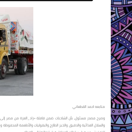
متابعه احمد القطعاني
وصرح مصدر مسئول، بأن الشاحنات ضمن قافلة «زاد_العزة من مصر إلى غ
والسلال الغذائية والدقيق والخبز الطازج والبقوليات والأطعمة المحفوظة وا