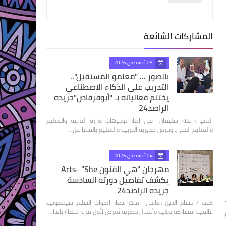
المشاركات الشائعة
05 أغسطس 2026
بالصور ... "معلمو المستقبل"..
التدريب على الذكاء الاصطناعي
يختتم فعالياته بـ "أبوقرقاص"جريده
الراصد24
المنيا : علاء سليمان في إطار توجيهات وزارة التربية والتعليم
والتعليم الفني، وحرص مديرية التربية والتعليم بالمنيا عل…
04 أغسطس 2026
مهرجان "هي الفنون Arts- "She
يكشف تفاصيل دورته السادسة
جريده الراصد24
كتب / حسام الدين رفاعي تحت شعار اصوات السلام سيمفونيه
عالميه مشاركة دولية وأعمال حصرية تُعرض لأول مرة احتفاءً بإبدا…