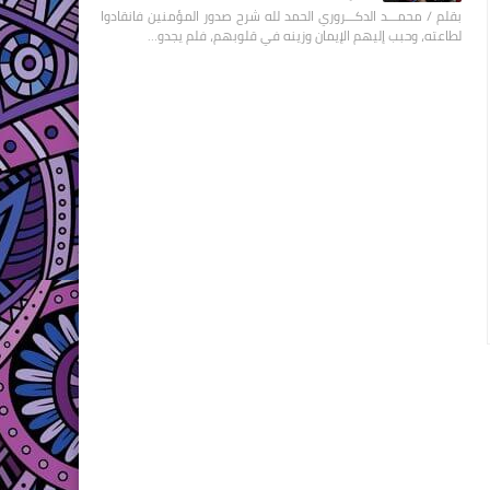
بقلم / محمـــد الدكـــروري الحمد لله شرح صدور المؤمنين فانقادوا
لطاعته، وحبب إليهم الإيمان وزينه في قلوبهم، فلم يجدو…