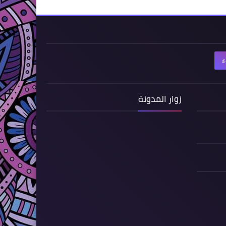
ء
زوار المدونة