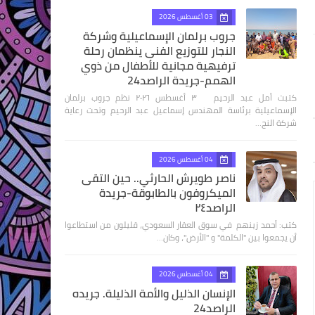
03 أغسطس 2026
جروب برلمان الإسماعيلية وشركة
النجار للتوزيع الفنى ينظمان رحلة
ترفيهية مجانية للأطفال من ذوي
الهمم-جريدة الراصد24
كتبت أمل عبد الرحيم ٣ أغسطس ٢٠٢٦ نظم جروب برلمان
الإسماعيلية برئاسة المهندس إسماعيل عبد الرحيم وتحت رعاية
شركة النج…
04 أغسطس 2026
ناصر طويرش الحارثي.. حين التقى
الميكروفون بالطابوقة-جريدة
الراصد٢٤
كتب: أحمد زينهم في سوق العقار السعودي، قليلون من استطاعوا
أن يجمعوا بين "الكلمة" و "الأرض"، وكان…
04 أغسطس 2026
الإنسان الذليل والأمة الذليلة. جريده
الراصد24