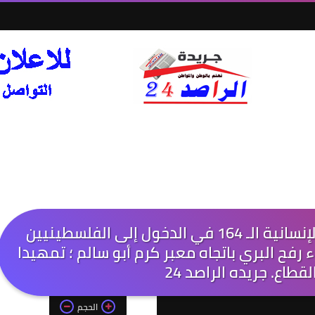
شرعت قافلة شاحنات_المساعدات الإنسانية الـ 164 في الدخول إلى الفلسطينيين
ء رفح البري باتجاه معبر كرم أبو سالم ؛ تمهيدا
لقطاع. جريده الراصد 24
الحجم