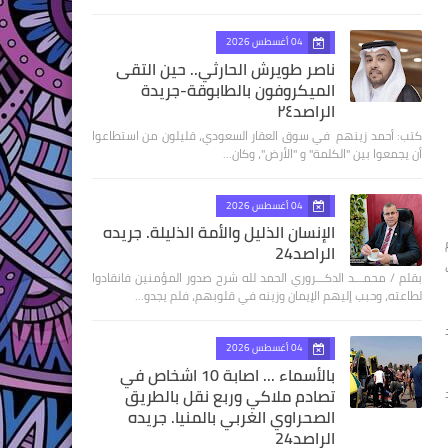
04 أغسطس 2026
ناصر طويرش الحارثي.. حين التقى
الميكروفون بالطابوقة-جريدة
الراصد٢٤
كتب: أحمد زينهم في سوق العقار السعودي، قليلون من استطاعوا
أن يجمعوا بين "الكلمة" و "الأرض"، وكان…
04 أغسطس 2026
الإنسان الذليل والأمة الذليلة. جريده
يم
الراصد24
بقلم / محمـــد الدكـــروري الحمد لله شرح صدور المؤمنين فانقادوا
لطاعته، وحبب إليهم الإيمان وزينه في قلوبهم، فلم يجدو…
04 أغسطس 2026
بالأسماء ... اصابة 10 اشخاص في
تصادم ملاكي وربع نقل بالطريق
الصحراوي الغربي بالمنيا. جريده
الراصد24