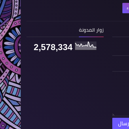
ء
زوار المدونة
2,578,334