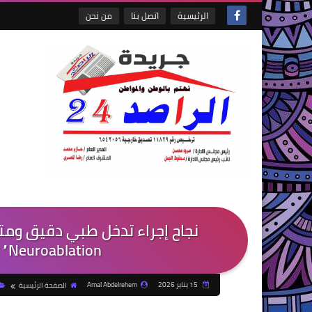
الرئيسية
اتصل بنا
من نحن
Neuroablation” ببورسعيد-جريدة الراصد٢٤
15 يناير 2026
Amal Abdelrehem
الصفحة الرئيسية