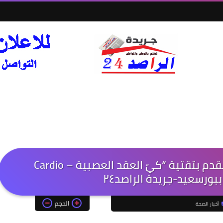
نجاح إجراء تدخل طبي دقيق ومتقدم بتقتية “كيّ العقد العصبية – Cardio
الحجم
أخبار الصحة