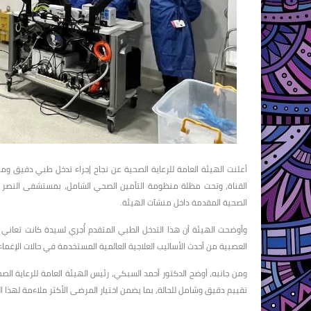
القناة، وتحت مظلة منظومة التأمين الصحي الشامل، بمستشفى النصر
الصحية المقدمة داخل منشآت الهيئة.
وأوضحت الهيئة أن هذا التدخل الطبي المتقدم أُجري لسيدة كانت تعاني م
العصبية من أحدث الأساليب العلاجية العالمية المستخدمة في حالات الإغماء 
ومن جانبه، أوضح الدكتور أحمد السبكي، رئيس الهيئة العامة للرعاية الصح
تقييم دقيق وشامل للحالة، بما يضمن اختيار المرضى الأكثر ملاءمة لهذا ال