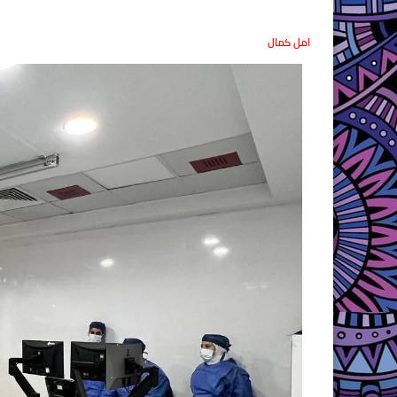
امل كمال