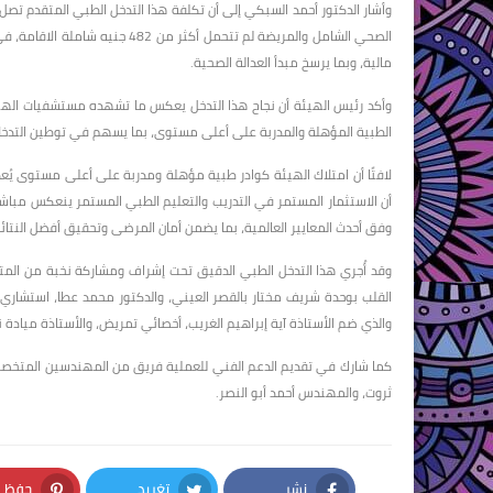
الصحي الشامل والمريضة لم تتحمل أ
مالية، وبما يرسخ مبدأ العدالة الصحية.
وأكد رئيس الهيئة أن نجاح هذا التدخل يعكس ما تشهده مستشفيات الهيئ
الطبية المؤهلة والمدربة على أعلى مستوى، بما يسهم في توطين التدخلات ا
لافتًا أن امتلاك الهيئة كوادر طبية مؤهلة ومدربة على أعلى مستوى يُعد 
أن الاستثمار المستمر في التدريب والتعليم الطبي المستمر ينعكس مباشرة
وفق أحدث المعايير العالمية، بما يضمن أمان المرضى وتحقيق أفضل النتا
وقد أُجري هذا التدخل الطبي الدقيق تحت إشراف ومشاركة نخبة من المت
القلب بوحدة شريف مختار بالقصر العيني، والدكتور محمد عطا، استشار
والذي ضم الأستاذة آية إبراهيم الغريب، أخصائي تمريض، والأستاذة ميادة 
كما شارك في تقديم الدعم الفني للعملية فريق من المهندسين المت
ثروت، والمهندس أحمد أبو النصر.
نشر
تغريد
حفظ