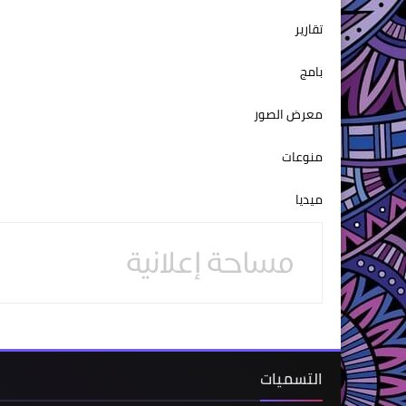
تقارير
بامج
معرض الصور
منوعات
ميديا
التسميات