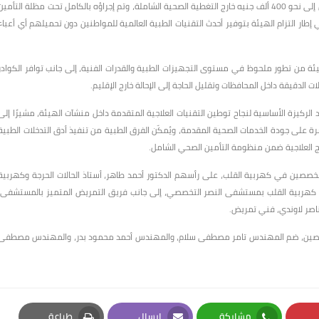
وأشار الدكتور أحمد السبكي إلى أن تكلفة هذا التدخل الطبي المتقدم تصل إلى نحو 400 ألف جنيه خارج التغطية الصحية الشاملة، وتم إجراؤه بالكامل تحت مظلة التأمي
كثر من 482 جنيه شاملة الاقامة، في إطار التزام الهيئة بتوفير أحدث التقنيات الطبية العالمية للمواطنين دون تحميلهم أي أعباء
ة من تطور ملحوظ في مستوى التجهيزات الطبية والقدرات الفنية، إلى جانب توافر الكوادر
لدقيقة داخل المحافظات وتقليل الحاجة إلى الإحالة خارج الإقليم.
الركيزة الأساسية لنجاح توطين التقنيات العلاجية المتقدمة داخل منشآت الهيئة، مشيرًا إلى
 على جودة الخدمات الصحية المقدمة، ويُمكّن الفرق الطبية من تنفيذ أدق التدخلات الطبية
ئج العلاجية ضمن منظومة التأمين الصحي الشامل.
خصصين في كهربية القلب، على رأسهم الدكتور أحمد طاهر، أستاذ الحالات الحرجة وكهربية
ي كهربية القلب بمستشفى النصر التخصصي، إلى جانب فريق التمريض المتميز بالمستشفى،
ناصر لاوندي، فني تمريض.
خصصين، ضم المهندس تامر مصطفى سلام، والمهندس أحمد محمود بدر، والمهندس مصطفى
مشاركة
إرسال
طباعة