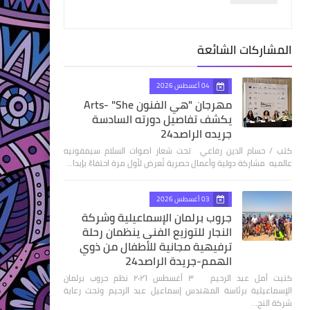
المشاركات الشائعة
04 أغسطس 2026
مهرجان "هي الفنون Arts- "She
يكشف تفاصيل دورته السادسة
جريده الراصد24
كتب / حسام الدين رفاعي تحت شعار اصوات السلام سيمفونيه
عالميه مشاركة دولية وأعمال حصرية تُعرض لأول مرة احتفاءً بإبدا…
03 أغسطس 2026
جروب برلمان الإسماعيلية وشركة
النجار للتوزيع الفنى ينظمان رحلة
ترفيهية مجانية للأطفال من ذوي
الهمم-جريدة الراصد24
كتبت أمل عبد الرحيم ٣ أغسطس ٢٠٢٦ نظم جروب برلمان
الإسماعيلية برئاسة المهندس إسماعيل عبد الرحيم وتحت رعاية
شركة النج…