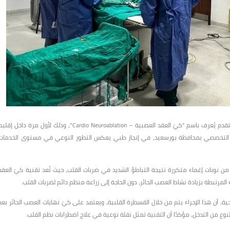
أعلنت الهيئة العامة للرعاية الصحية عن نجاح إجراء تدخل طبي دقيق ومتقدم يُعرف باسم “كيّ العقد العصبية – Cardio Neuroablation”، وذلك لأول مرة داخل إقل
 التخصصي بمحافظة بورسعيد، في إنجاز طبي يعكس التطور النوعي في مستوى الخدمات
ن نوبات إغماء متكررة نتيجة التباطؤ الشديد في ضربات القلب، حيث تُعد تقنية كيّ العقد
المرتبطة بزيادة نشاط العصب الحائر، دون الحاجة إلى زراعة منظم دائم لضربات القلب.
ية، أن هذا الإجراء يتم من خلال القسطرة القلبية، ويعتمد على كيّ نهايات العصب الحائر بعد
نوع من التدخل، مؤكدًا أن التقنية تمثل نقلة نوعية في علاج اضطرابات نظم القلب.