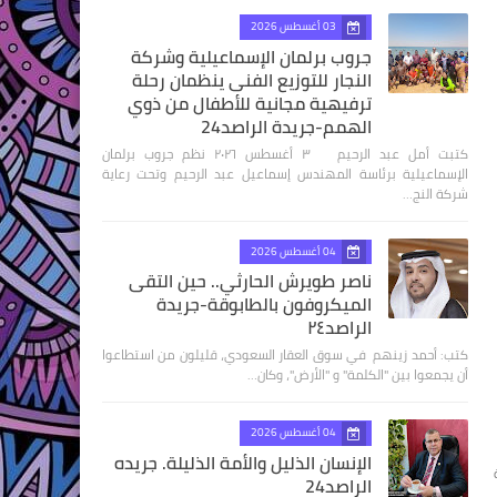
03 أغسطس 2026
جروب برلمان الإسماعيلية وشركة
النجار للتوزيع الفنى ينظمان رحلة
ترفيهية مجانية للأطفال من ذوي
الهمم-جريدة الراصد24
كتبت أمل عبد الرحيم ٣ أغسطس ٢٠٢٦ نظم جروب برلمان
الإسماعيلية برئاسة المهندس إسماعيل عبد الرحيم وتحت رعاية
شركة النج…
04 أغسطس 2026
ناصر طويرش الحارثي.. حين التقى
الميكروفون بالطابوقة-جريدة
الراصد٢٤
كتب: أحمد زينهم في سوق العقار السعودي، قليلون من استطاعوا
أن يجمعوا بين "الكلمة" و "الأرض"، وكان…
04 أغسطس 2026
الإنسان الذليل والأمة الذليلة. جريده
الراصد24