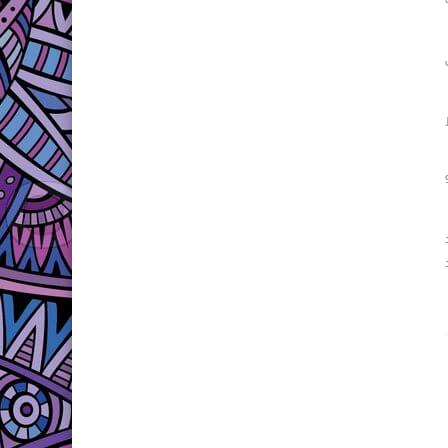
ق، مع إنشاء مركز تميز للجراحات البينية للوجه والفكين بطاقة 9