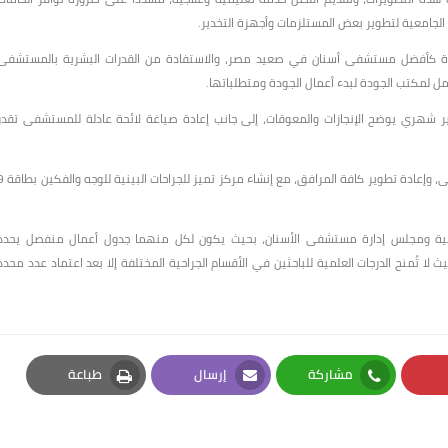
 الجامعية لتطوير بعض المستلزمات وأجهزة التخدير.
دة كأفضل مستشفى أسنان في صعيد مصر، والاستفادة من القدرات البشرية بالمستشفى
ل لمكتب الجودة لبدء أعمال الجودة ومتطلباتها.
ر شهري يوضح الإنجازات والمعوقات، إلى جانب إعادة صياغة لائحة عادلة للمستشفى تقدر
ووجّه رئيس الجامعة إلى حسن استغلال جميع الأماكن المهملة بالمستشفى، وإعادة تطوير كافة المراف
لكلية ومجلس إدارة مستشفى الأسنان، بحيث يكون لكل منهما جدول أعمال منفصل يحدد
ا تُمنح الدرجات العلمية للباحثين في الأقسام الجراحية المختلفة إلا بعد اعتماد عدد محدد
مشاركة
إرسال
طباعة
Print
Email
Whatsapp
Pi