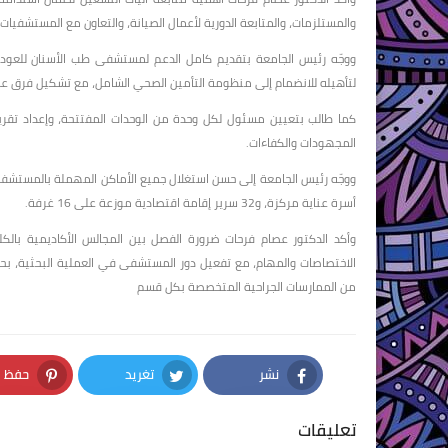
والمستلزمات، والمتابعة الدورية لأعمال الصيانة، والتعاون مع المستشفيات
ووجّه رئيس الجامعة بتقديم كامل الدعم لمستشفى طب الأسنان للعو
لتأهيله للانضمام إلى منظومة التأمين الصحي الشامل، مع تشكيل فرق عم
كما طالب بتعيين مسئول لكل وحدة من الوحدات المفتتحة، وإعداد تقري
المجهودات والكفاءات.
أسرة عناية مركزة، و32 سرير إقامة اقتصادية موزعة على 16 غرفة.
وأكد الدكتور عصام فرحات ضرورة الفصل بين المجالس الأكاديمية با
الاختصاصات والمهام، مع تفعيل دور المستشفى في العملية البحثية، بحيث ل
من الممارسات الجراحية المتخصصة بكل قسم
نشر
تغريد
حفظ
nterest
Twitter
Facebook
تعليقات