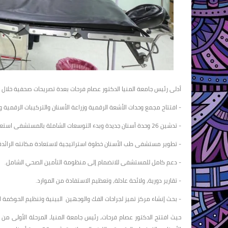
أدلى رئيس جامعة المنيا الدكتور عصام فرحات بعدة تصريحات صحفية خلال 
- افتتاح مجمع وحدات الأشعة الرقمية وزراعة الأسنان والتركيبات الرقمية وال
- تدشين 26 وحدة أسنان جديدة وبدء التوسعات الشاملة بالمستشفى استعدادًا للتقدم للاعتماد.
- تطوير مستشفى طب الأسنان خطوة استراتيجية لاستعادة مكانته الرائ
- دعم كامل للمستشفى للانضمام إلى منظومة التأمين الصحي الشامل.
- تقارير دورية، ولائحة عادلة، وتعظيم الاستفادة من الموارد.
- بحث إنشاء مركز تميز لجراحات الفك والوجهين البينية وتنظيم الحوكمة ال
حيث افتتح الدكتور عصام فرحات، رئيس جامعة المنيا، المرحلة الأولى من