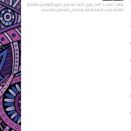
بقلم / محمـــد الدكـــروري الحمد لله شرح صدور المؤمنين فانقادوا
لطاعته، وحبب إليهم الإيمان وزينه في قلوبهم، فلم يجدو…
ة