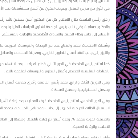
الأسنان، والتركيبات الرق
في الأول من مارس المقبل، وعودته ليكون من أفضل مستشفيات طب الأ
رافق رئيس الجامعة خلال الافتتاح كل من الدكتور أيمن حسنين نائب رئي
والدكتور حسام شوقي نائب رئيس الجامعة لشئون الدراسات العليا والبحو
الأسنان، إلى جانب وكلاء الكلية، والقيادات الأكاديمية والإدارية بالمستشفى.
وشملت الافتتاحات تفقد وافتتاح عدد من الوحدات والتوسعات الموزعة عل
والليزر، إلى جانب تفقد أعمال التطوير الخارجي، ومعاينة المساحات والمداخل 
بالعيادات التعليمية الجديدة، وأعمال التطوير والتوسعات الملحقة بالدور.
وفي الدورين الثالث والرابع، تفقد رئيس الجامعة وأجرى معاينة أعمال الت
ومعمل الهستولوجيا، ومعمل المحاكاة.
وفي الدور الخامس، افتتح رئيس الجامعة غرف العمليات بعد إعادة تأهي
لاستقبال الحالات الجراحية الكبرى، إلى جانب تفقد باقي المساحات بوحدة ا
واختتمت الجولة بتفقد 76 وحدة أسنان تم إعادة تأهيلها 
للاعتماد والرقابة الصحية.
وأكد الدكتور عصام فرحات أهمية متابعة آليات التشغيل لضمان استدامة