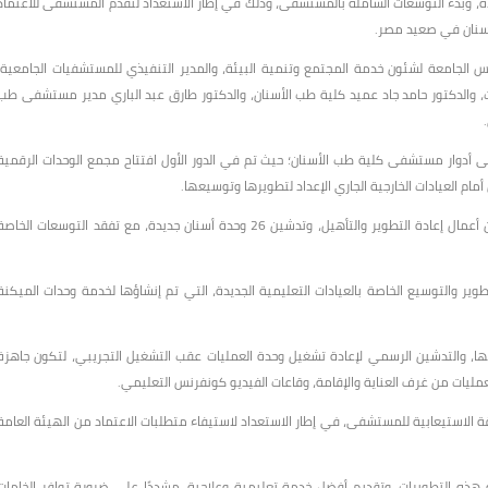
مية، والليزر، إلى جانب تدشين 26 وحدة أسنان جديدة، وبدء التوسعات الشاملة بالمستشفى، وذلك في إطار الاستعداد لتقدم المستشفى للاعتماد
سنان في صعيد مصر.
س الجامعة لشئون خدمة المجتمع وتنمية البيئة، والمدير التنفيذي للمستشفيات الجامعية،
ث، والدكتور حامد جاد عميد كلية طب الأسنان، والدكتور طارق عبد الباري مدير مستشفى طب
ى أدوار مستشفى كلية طب الأسنان؛ حيث تم في الدور الأول افتتاح مجمع الوحدات الرقمية
أمام العيادات الخارجية الجاري الإعداد لتطويرها وتوسيعها.
كما افتتح رئيس الجامعة في الدور الثاني قطاع العيادات بعد الانتهاء من أعمال إعادة التطوير والتأهيل، وتدشين 26 وحدة أسنان جديدة، مع تفقد التوسعات الخاص
طوير والتوسيع الخاصة بالعيادات التعليمية الجديدة، التي تم إنشاؤها لخدمة وحدات الميكنة
لها، والتدشين الرسمي لإعادة تشغيل وحدة العمليات عقب التشغيل التجريبي، لتكون جاهزة
لعمليات من غرف العناية والإقامة، وقاعات الفيديو كونفرنس التعليمي.
وضمها إلى الطاقة الاستيعابية للمستشفى، في إطار الاستعداد لاستيفاء متطلبات الاعتماد من الهيئة العامة
 هذه التطويرات، وتقديم أفضل خدمة تعليمية وعلاجية، مشددًا على ضرورة توافر الخامات