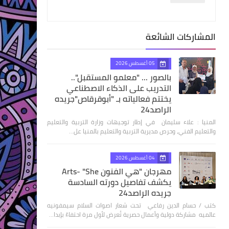
المشاركات الشائعة
05 أغسطس 2026
بالصور ... "معلمو المستقبل"..
التدريب على الذكاء الاصطناعي
يختتم فعالياته بـ "أبوقرقاص"جريده
الراصد24
المنيا : علاء سليمان في إطار توجيهات وزارة التربية والتعليم
والتعليم الفني، وحرص مديرية التربية والتعليم بالمنيا عل…
04 أغسطس 2026
مهرجان "هي الفنون Arts- "She
يكشف تفاصيل دورته السادسة
جريده الراصد24
كتب / حسام الدين رفاعي تحت شعار اصوات السلام سيمفونيه
عالميه مشاركة دولية وأعمال حصرية تُعرض لأول مرة احتفاءً بإبدا…