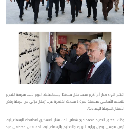
افتتح اللواء طيار أ.ح أكرم محمد جلال محافظ الإسماعيلية، اليوم الأحد، مدرسة التحرير
للتعليم الأساسي بمنطقة نمرة ٤ بمدينة القنطرة غرب "إحلال جزئي من مرحلة رياض
الأطفال للمرحلة الإعدادية".
وذلك بحضور العميد محمد فرج شعلان المستشار العسكري لمحافظة الإسماعيلية،
أيمن موسى وكيل وزارة التربية والتعليم بالإسماعيلية، المهندس مصطفى عبد