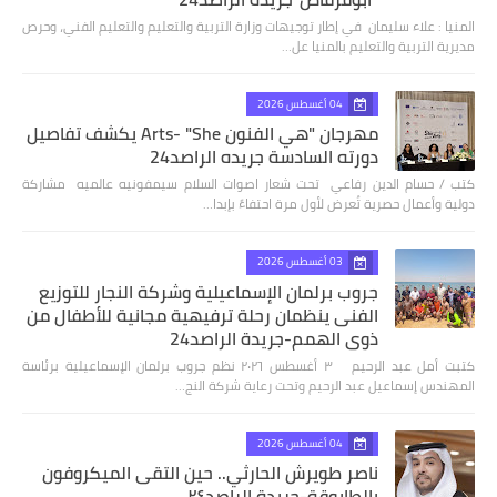
المنيا : علاء سليمان في إطار توجيهات وزارة التربية والتعليم والتعليم الفني، وحرص
مديرية التربية والتعليم بالمنيا عل…
04 أغسطس 2026
مهرجان "هي الفنون Arts- "She يكشف تفاصيل
دورته السادسة جريده الراصد24
كتب / حسام الدين رفاعي تحت شعار اصوات السلام سيمفونيه عالميه مشاركة
دولية وأعمال حصرية تُعرض لأول مرة احتفاءً بإبدا…
03 أغسطس 2026
جروب برلمان الإسماعيلية وشركة النجار للتوزيع
الفنى ينظمان رحلة ترفيهية مجانية للأطفال من
ذوي الهمم-جريدة الراصد24
كتبت أمل عبد الرحيم ٣ أغسطس ٢٠٢٦ نظم جروب برلمان الإسماعيلية برئاسة
المهندس إسماعيل عبد الرحيم وتحت رعاية شركة النج…
04 أغسطس 2026
ناصر طويرش الحارثي.. حين التقى الميكروفون
بالطابوقة-جريدة الراصد٢٤