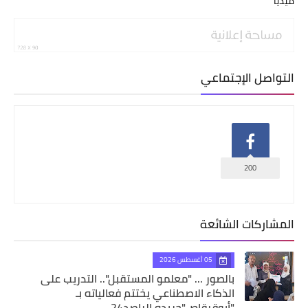
ميديا
التواصل الإجتماعي
200
المشاركات الشائعة
05 أغسطس 2026
بالصور ... "معلمو المستقبل".. التدريب على
الذكاء الاصطناعي يختتم فعالياته بـ
"أبوقرقاص"جريده الراصد24