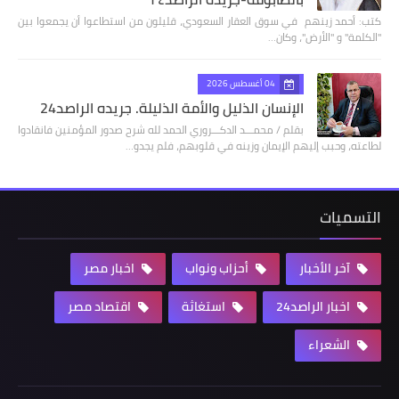
كتب: أحمد زينهم في سوق العقار السعودي، قليلون من استطاعوا أن يجمعوا بين
"الكلمة" و "الأرض"، وكان…
04 أغسطس 2026
الإنسان الذليل والأمة الذليلة. جريده الراصد24
بقلم / محمـــد الدكـــروري الحمد لله شرح صدور المؤمنين فانقادوا
لطاعته، وحبب إليهم الإيمان وزينه في قلوبهم، فلم يجدو…
التسميات
آخر الأخبار
أحزاب ونواب
اخبار مصر
اخبار الراصد24
استغاثة
اقتصاد مصر
الشعراء