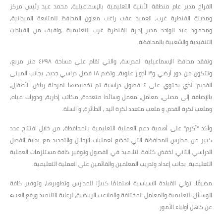
الفراج مدير عام منطقة الأبنية التعليمية بالإسماعيلية، محمد عيد رئيس مركز
ومدينة القنطرة غرب، العميد عفت راغب معاون المحافظ للمتابعة الميدانية،
ومحمود عبد الواحد مدير إدارة القنطرة غرب التعليمية ،ولفيف من القيادات
التنفيذية والشعبية بالمحافظة.
وتفقد محافظ الإسماعيلية المدرسة، والتي تقام على مساحة ٤٢٩٨ متر مربع،
وتتكون من دور أرضي و٣ أدوار علوية، وتضم ١٨ فصل دراسي جديد، بجانب المبنى
القديم الذي يحتوي على ٤ فصول دراسية تم تخصيصها لمرحلة رياض الأطفال،
بالإضافة إلى مصلى، معامل، معمل وسائط متعددة، مكاتب إدارية، ودورات مياه،
وملعب لكرة القدم، و ملعب متعدد لكرة اليد ، الطائرة، و السلة.
وأكد "أكرم" على أهمية دعم العملية التعليمية بالمحافظة، من خلال افتتاح عدد
كبير من مدارس المحافظة التي تخضع لعمليات الإحلال والتجديد مع بداية الفصل
الدراسي الثاني، لخفض كثافة التلاميذ في الفصول وتوفير كافة مستلزمات العملية
التعليمية، بجانب إعداد وتدريب المعلمين والقائمين على العملية التعليمية.
مضيفًا، تولي القيادة السياسية اهتمامًا كبيرًا للمدارس وتطويرها، وتوفير كافة
الوسائل التعليمية والمعامل المختلفة والملاعب الرياضية، لرعاية التلاميذ ورفع العبء
عن كاهل أولياء الأمور.