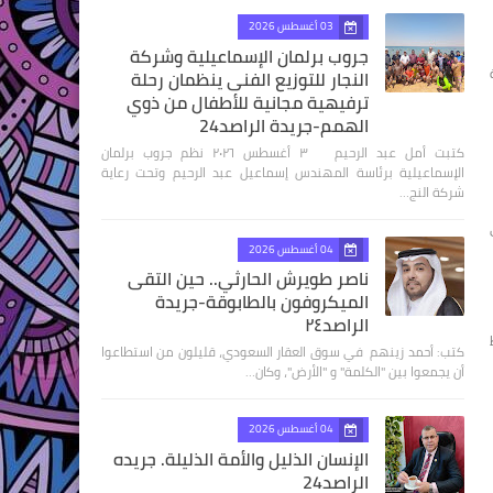
03 أغسطس 2026
جروب برلمان الإسماعيلية وشركة
النجار للتوزيع الفنى ينظمان رحلة
ترفيهية مجانية للأطفال من ذوي
الهمم-جريدة الراصد24
كتبت أمل عبد الرحيم ٣ أغسطس ٢٠٢٦ نظم جروب برلمان
الإسماعيلية برئاسة المهندس إسماعيل عبد الرحيم وتحت رعاية
شركة النج…
ي
04 أغسطس 2026
ناصر طويرش الحارثي.. حين التقى
الميكروفون بالطابوقة-جريدة
الراصد٢٤
كتب: أحمد زينهم في سوق العقار السعودي، قليلون من استطاعوا
أن يجمعوا بين "الكلمة" و "الأرض"، وكان…
04 أغسطس 2026
الإنسان الذليل والأمة الذليلة. جريده
الراصد24