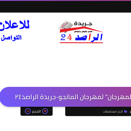
مهرجان" لمهرجان المانجو-جريدة الراصد٢٤
الحجم
أخبار المحافظات