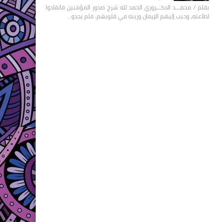
بقلم / محمـــد الدكـــروري الحمد لله شرح صدور المؤمنين فانقادوا
لطاعته، وحبب إليهم الإيمان وزينه في قلوبهم، فلم يجدو…