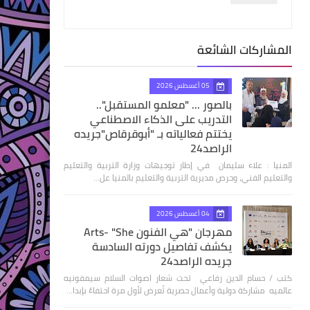
المشاركات الشائعة
05 أغسطس 2026
بالصور ... "معلمو المستقبل"..
التدريب على الذكاء الاصطناعي
يختتم فعالياته بـ "أبوقرقاص"جريده
الراصد24
المنيا : علاء سليمان في إطار توجيهات وزارة التربية والتعليم
والتعليم الفني، وحرص مديرية التربية والتعليم بالمنيا عل…
04 أغسطس 2026
مهرجان "هي الفنون Arts- "She
يكشف تفاصيل دورته السادسة
جريده الراصد24
كتب / حسام الدين رفاعي تحت شعار اصوات السلام سيمفونيه
عالميه مشاركة دولية وأعمال حصرية تُعرض لأول مرة احتفاءً بإبدا…