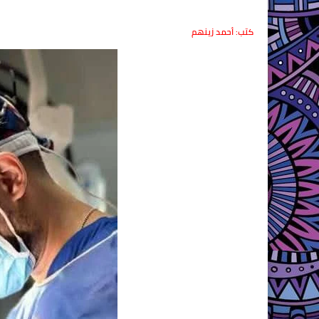
كتب: أحمد زينهم