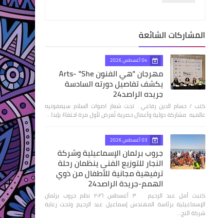
المشاركات الشائعة
04 أغسطس 2026
مهرجان "هي الفنون Arts- "She
يكشف تفاصيل دورته السادسة
جريده الراصد24
كتب / حسام الدين رفاعي تحت شعار اصوات السلام سيمفونيه
عالميه مشاركة دولية وأعمال حصرية تُعرض لأول مرة احتفاءً بإبدا…
03 أغسطس 2026
جروب برلمان الإسماعيلية وشركة
النجار للتوزيع الفنى ينظمان رحلة
ترفيهية مجانية للأطفال من ذوي
الهمم-جريدة الراصد24
كتبت أمل عبد الرحيم ٣ أغسطس ٢٠٢٦ نظم جروب برلمان
الإسماعيلية برئاسة المهندس إسماعيل عبد الرحيم وتحت رعاية
شركة النج…