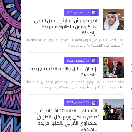
04 أغسطس 2026
ناصر طويرش الحارثي.. حين التقى
الميكروفون بالطابوقة-جريدة
الراصد٢٤
كتب: أحمد زينهم في سوق العقار السعودي، قليلون من استطاعوا
أن يجمعوا بين "الكلمة" و "الأرض"، وكان…
04 أغسطس 2026
الإنسان الذليل والأمة الذليلة. جريده
الراصد24
بقلم / محمـــد الدكـــروري الحمد لله شرح صدور المؤمنين فانقادوا
لطاعته، وحبب إليهم الإيمان وزينه في قلوبهم، فلم يجدو…
04 أغسطس 2026
بالأسماء ... اصابة 10 اشخاص في
تصادم ملاكي وربع نقل بالطريق
الصحراوي الغربي بالمنيا. جريده
الراصد24