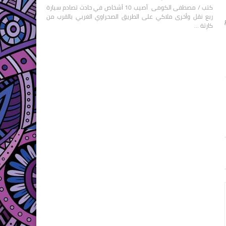
كتب / مصطفى الكومى أصيب 10 أشخاص في حادث تصادم سيارة
ربع نقل وأخرى ملاكي على الطريق الصحراوي الغربي بالقرب من
كارتة …