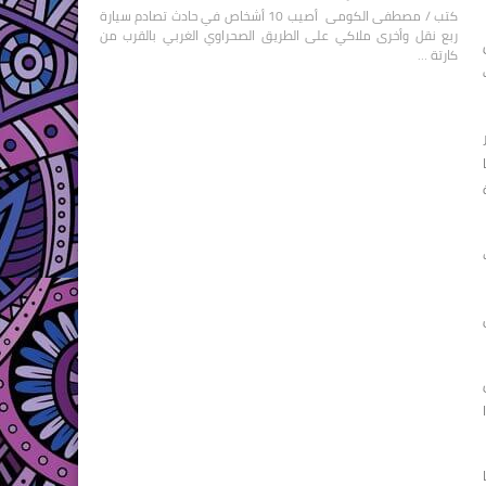
كتب / مصطفى الكومى أصيب 10 أشخاص في حادث تصادم سيارة
ربع نقل وأخرى ملاكي على الطريق الصحراوي الغربي بالقرب من
كارتة …