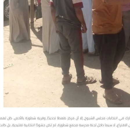
في انتخابات مجلس الشيوخ، إلا أن مركز طهطا تحديدًا، وقرية شطورة بالأخص، كان لهما
اقتراع، لا سيما داخل لجنة مدرسة مجمع شطورة، لم تكن حشودًا انتخابية تقليدية، بل كانت