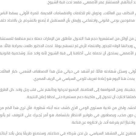
 أبنائهم، المستشار عمر الأصمعي، مقعد تحت قبة الشيوخ.
تكاتف بين العائلات، وذوبان تام للخلافات والانقسامات القديمة. للمرة الأولى، يسقط الناس
مدفوعين بوعي قانوني واجتماعي، وإيمان بأن المستقبل لا يُصنع بالتشرذم، بل بالاتحاد خلف
 كان من أوائل من استشعروا حجم هذا التحول، فأطلق من الإمارات حملة دعم منظمة للمستشار
ها الولاء للجذور، والانتماء لأرض لم تنسهم يومًا. تحدث الدكتور طلعت بصراحة قائلًا: ما
 عمر الأصمعي يستحق أن نحمله على أكتافنا إلى قبة الشيوخ لأنه واحد منّا، وشخصية قانونية
أولى، وسجّل شهادته قائلاً: لم أشهد في حياتي مثل هذا الاصطفاف الشعبي. كبار العائلات
 ما يحدث هنا اليوم هو إعادة تعريف للوعي السياسي في الريف المصري.
ى جهينة، ومن الصوامعة إلى العتامنة، الجميع تحركوا وكأنهم على قلب رجل واحد. كل الطرق
الحشد، ولكن من ناحية مستوى الوعي الذي كشف عنه أبناء شطورة. فأن ترى هذا الكم من
تفون دون صخب، ويصطفون في طوابير الانتظار بابتسامة، هو أمر يُجبرك على التوقف. لم يأتوا
واختيارًا لم يفرضه أحد، بل اختاروه عن قناعة.
لمتفرج على المشهد السياسي، بل نحن شركاء في صناعته، وسنصنع طريقًا يصل بأحد أبنائنا