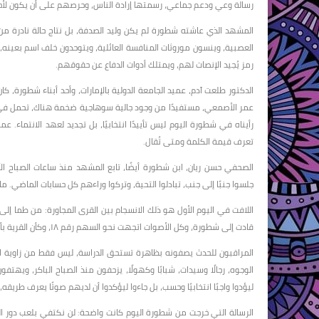
رسالة وعي ودعم جماعي، رسمتها إرادة الناس، وحرصهم على أن يكون لأحد
المشهد الذي عاشته شطورة لم يكن وليد الصدفة، بل نتاج حالة نادرة من ال
العصبية، وينسون موروثات المنافسة العائلية، ويتوحدون خلف اسم بعينه، 
رمز يُجيد الإنصات لهم، ويمتلك أدوات الدفاع عن حقوقهم.
الدكتور طلعت آدم، عميد الجامعة الدولية بالإمارات، وأحد أبناء شطورة،
عمر الأصمعي، مستفيدًا من وجود جالية سوهاجية ضخمة هناك، تحمل في وجدان
رأيناه في شطورة اليوم ليس تأييدًا انتخابيًا، بل تجديد لعهد الانتماء.
تعرف قيمة الكلمة ومتى تُقال.
الصحفي حسن ريان، ابن شطورة أيضًا، تابع المشهد منذ ساعات الصباح ال
جلسوا جنبًا إلى جنب، تبادلوا التحية، وتركوا وراءهم كل حسابات الماضي.
اللافت في اليوم الأول هو ذلك الانسجام بين القرى المجاورة: من طما إل
قادت إلى شطورة، وكل الأصوات اتجهت نحو السهم رقم ١٨، وكأن القرية بأكملها اختارت أن تتحول إلى ماكينة دعم مستمرة حتى لحظة إعلان النتيجة.
المراقبون للحدث يصفونه بظاهرة تستحق الدراسة، ليس فقط من زاوية 
الوجوه، رجالًا وسيدات، شبابًا وكهولًا، يزحفون منذ الصباح الباكر، ويه
ليؤدوا واجبًا انتخابيًا وحسب، بل جاءوا ليؤكدوا أن لديهم صوتًا يعرف طريقه، 
الرسالة التي خرجت من شطورة اليوم كانت واضحة: لن نكتفي بلعب دور ا