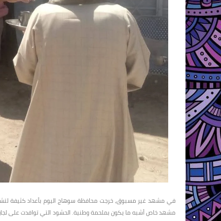
في مشهد غير مسبوق، خرجت محافظة سوهاج اليوم بأعداد كثيفة لتشارك 
مشهد خاص أشبه ما يكون بملحمة وطنية. الحشود التي توافدت على لجان ال