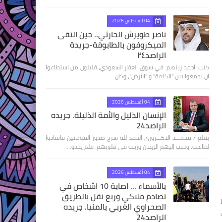
04 أغسطس 2026
ناصر طويرش الحارثي.. حين التقى
الميكروفون بالطابوقة-جريدة
الراصد٢٤
كتب: أحمد زينهم في سوق العقار السعودي، قليلون من استطاعوا
أن يجمعوا بين "الكلمة" و "الأرض"، وكان…
04 أغسطس 2026
الإنسان الذليل والأمة الذليلة. جريده
الراصد24
بقلم / محمـــد الدكـــروري الحمد لله شرح صدور المؤمنين فانقادوا
لطاعته، وحبب إليهم الإيمان وزينه في قلوبهم، فلم يجدو…
04 أغسطس 2026
بالأسماء ... اصابة 10 اشخاص في
تصادم ملاكي وربع نقل بالطريق
الصحراوي الغربي بالمنيا. جريده
الراصد24