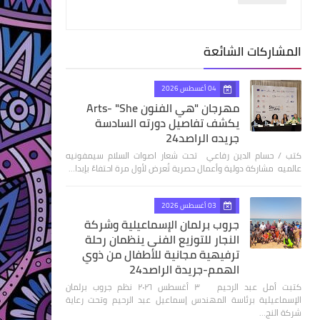
المشاركات الشائعة
04 أغسطس 2026
مهرجان "هي الفنون Arts- "She
يكشف تفاصيل دورته السادسة
جريده الراصد24
كتب / حسام الدين رفاعي تحت شعار اصوات السلام سيمفونيه
عالميه مشاركة دولية وأعمال حصرية تُعرض لأول مرة احتفاءً بإبدا…
03 أغسطس 2026
جروب برلمان الإسماعيلية وشركة
النجار للتوزيع الفنى ينظمان رحلة
ترفيهية مجانية للأطفال من ذوي
الهمم-جريدة الراصد24
كتبت أمل عبد الرحيم ٣ أغسطس ٢٠٢٦ نظم جروب برلمان
الإسماعيلية برئاسة المهندس إسماعيل عبد الرحيم وتحت رعاية
شركة النج…