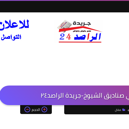
صناديق الشيوخ-جريدة الراصد٢٤
الحجم
مقال