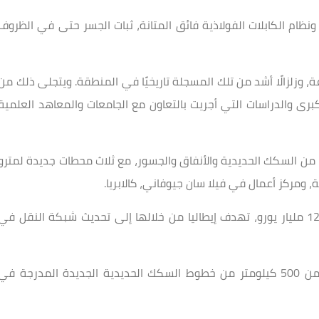
براج الفولاذية التي يبلغ ارتفاعها 399 مترًا، ونظام الكابلات الفولاذية فائق المتانة، ثبات الجسر حتى في الظروف
تحمل رياحًا تصل سرعتها إلى 292 كم/ساعة، وزلزالًا أشد من تلك المسجلة تاريخيًا في المنطقة. ويتجلى ذلك من
لكبرى والدراسات التي أجريت بالتعاون مع الجامعات والمعاهد العلمية
يذ أعمال تكميلية لأكثر من 40 كيلومترًا من السكك الحديدية والأنفاق والجسور، مع ثلاث محطات جديدة لمترو
ية، ومركز أعمال في فيلا سان جيوفاني، كالابريا.
يُعد هذا المشروع جزءًا من خطة استثمارية تزيد عن 120 مليار يورو، تهدف إيطاليا من خلالها إلى تحديث شبكة النقل في
وتشارك شركة "ويبلد"، على وجه الخصوص، في أكثر من 500 كيلومتر من خطوط السكك الحديدية الجديدة المدرجة في