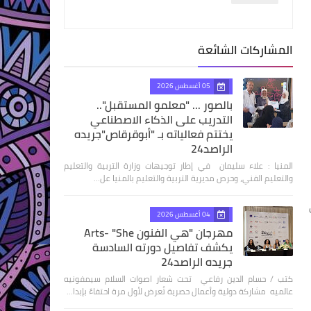
المشاركات الشائعة
05 أغسطس 2026
بالصور ... "معلمو المستقبل"..
التدريب على الذكاء الاصطناعي
يختتم فعالياته بـ "أبوقرقاص"جريده
الراصد24
المنيا : علاء سليمان في إطار توجيهات وزارة التربية والتعليم
والتعليم الفني، وحرص مديرية التربية والتعليم بالمنيا عل…
04 أغسطس 2026
مهرجان "هي الفنون Arts- "She
يكشف تفاصيل دورته السادسة
جريده الراصد24
كتب / حسام الدين رفاعي تحت شعار اصوات السلام سيمفونيه
عالميه مشاركة دولية وأعمال حصرية تُعرض لأول مرة احتفاءً بإبدا…