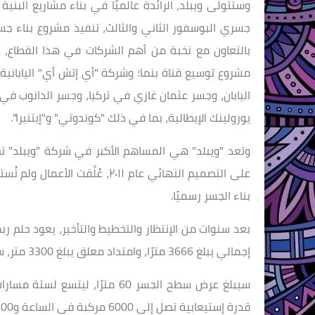
وستتولى ويبلد، الرائدة عالميًا في بناء مشاريع الب
جسري البوسفور الثاني والثالث، تنفيذ مشروع بناء
بالتعاون مع نخبة من أهم الشركات في هذا القطاع، 
مشروع توسيع قناة بنما؛ وشركة "أي إتش أي" اليابانية
اليابان، وجسر عثمان غازي في تركيا، وجسر الدانوب في ب
يورولينك الإيطالية، بما في ذلك "كوندوتي" و"إيتنيرا".
بناء الجسر رسميًا.
بعد سنوات من الإنتظار والتخطيط والتأخير، يعود حلم ر
إجمالي يبلغ 3666 مترًا، وامتداد معلق يبلغ 3300 متر، سيُحقق الجسر رقمًا قياسيًا عالميًا في الهندسة.
سيبلغ عرض سطح الجسر 60 مترًا،
قدرة إستيعابية تصل إلى 6000 مركبة في الساعة و200 قطار يوميًا.