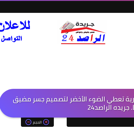
زارية تعطي الضوء الأخضر لتصميم جسر مضيق
 جريده الراصد24
الحجم