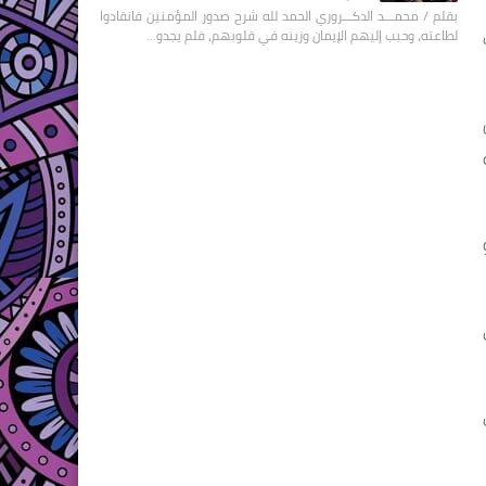
بقلم / محمـــد الدكـــروري الحمد لله شرح صدور المؤمنين فانقادوا
لطاعته، وحبب إليهم الإيمان وزينه في قلوبهم، فلم يجدو…