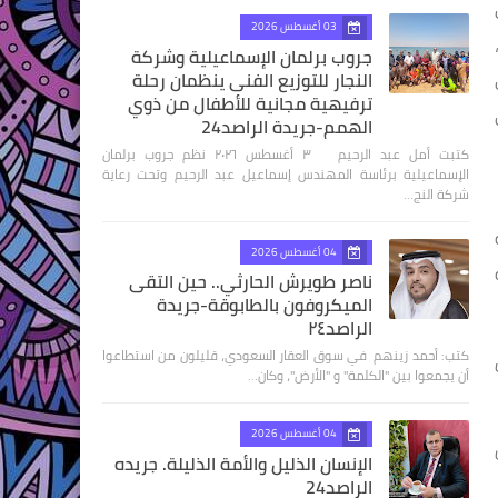
03 أغسطس 2026
جروب برلمان الإسماعيلية وشركة
النجار للتوزيع الفنى ينظمان رحلة
ترفيهية مجانية للأطفال من ذوي
الهمم-جريدة الراصد24
كتبت أمل عبد الرحيم ٣ أغسطس ٢٠٢٦ نظم جروب برلمان
الإسماعيلية برئاسة المهندس إسماعيل عبد الرحيم وتحت رعاية
شركة النج…
قة
04 أغسطس 2026
ة
ناصر طويرش الحارثي.. حين التقى
الميكروفون بالطابوقة-جريدة
الراصد٢٤
كتب: أحمد زينهم في سوق العقار السعودي، قليلون من استطاعوا
أن يجمعوا بين "الكلمة" و "الأرض"، وكان…
04 أغسطس 2026
الإنسان الذليل والأمة الذليلة. جريده
الراصد24