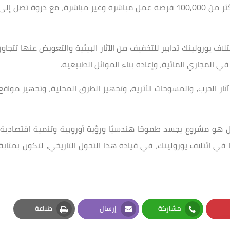
ووفقًا للتقديرات، سيوفر مشروع جسر مضيق ميسينا أكثر من 100,000 فرصة عمل مباشرة وغير مباشرة، مع ذروة تصل إلى
لاف يورولينك تدابير للتخفيف من الآثار البيئية والتعويض عنها تتجاوز
في المجاري المائية، وإعادة بناء الموائل الطبيعية.
ر الحرب، والمسوحات الأثرية، وتجهيز الطرق المحلية، وتجهيز مواقع
 هو مشروع يجسد طموحًا هندسيًا ورؤية أوروبية وتنمية اقتصادية.
في ائتلاف يورولينك، في قيادة هذا التحول التاريخي، لتكون بمثابة
مشاركة
إرسال
طباعة
Print
Email
Whatsapp
Pi