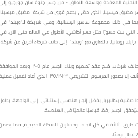
نية التحتية المعقدة وواسعة النطاق - من جسر جنوة سان جورجيو إلى
 جسر مضيق ميسينا، الذي حظي بدعم قوي من شركة مضيق ميسينا،
بما في ذلك: مجموعة ساسير الإسبانية، وهي شريكة لـ"ويبلد" في
، التي بنت جسورًا مثل جسر أكاشي، الأطول في العالم حتى الآن، في
رايلا، رومانيا، بالتعاون مع "ويبلد"؛ إلى جانب شركاء آخرين من شركة
وتعد "ويبلد" هي المساهم الأكبر في شركة "ويبلد" تحالف شركات، مُنح عقد تصميم وبناء الجسر عام ٢٠٠٥. وبعد المواف
على التصميم النهائي عام ٢٠١١، عُلِّقت الأعمال ولم تُستأنف إلا بصدور المرسوم التشريعي ٣٥/٢٠٢٣، الذي أعاد تفعيل عملي
بط صقلية بكالابريا، بفضل إنجاز هندسي إستثنائي، إلى الواجهة. بطول
 ليتسع لستة مسارات طرق -ثلاثة في كل اتجاه- ومسارين للسكك الحديدية، مما يضمن