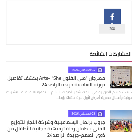
200
المشاركات الشائعة
04 أغسطس 2026
مهرجان "هي الفنون Arts- "She يكشف تفاصيل
دورته السادسة جريده الراصد24
كتب / حسام الدين رفاعي تحت شعار اصوات السلام سيمفونيه عالميه مشاركة
دولية وأعمال حصرية تُعرض لأول مرة احتفاءً بإبدا…
03 أغسطس 2026
جروب برلمان الإسماعيلية وشركة النجار للتوزيع
الفنى ينظمان رحلة ترفيهية مجانية للأطفال من
ذوي الهمم-جريدة الراصد24