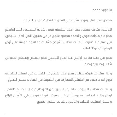
قنا/وليد محمد
مطاحن مصر العليا بقوص تشارك في التصويت انتخابات مجلس الشيوخ
العاملين بشركه مطاحن مصر العليا بمنطقه قوص بقياده المهندس احمد إبراهيم
مدير عام منطقه قوص والعمده محمود عثمان حرامي مسؤل الأمن العام يشاركون
في عمليه التصويت لانتخابات مجلس الشيوخ مشاركه فعاله وملموسه علي أرض
الواقع لأن صوتك امانه
مصر في عهد فخامه الرئيس عبد الفتاح السيسي مصر بتتهض وبتتقدم المصريين
شعب واحد وايد واحده
وأثناء مشاركه شركه مطاحن. مصر العليا بقوص في التصويت في العمليه الانتخابيه
خروج اعداد كبيره من العاملين للمشاركه في التصويت في انتخابات مجلس الشيوخ
وانتخابات مجلس الشيوخ تشهد إقبالا كبيرا من المواطنين وكل الاحترام والتقدير
لرجال وزاره الداخليه ومديريه أمن قنا ومركز شرطه قوص علي التأمين الرائع
والممتاز لعمليات التنظيم والتأمين لانتخابات مجلس الشيوخ