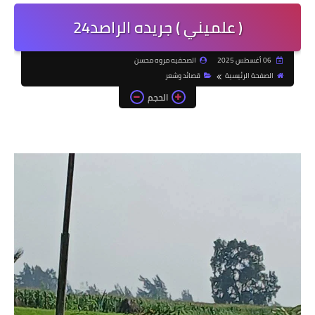
( علميني ) جريده الراصد24
06 أغسطس 2025
الصحفيه مروه محسن
الصفحة الرئيسية
قصائد وشعر
الحجم