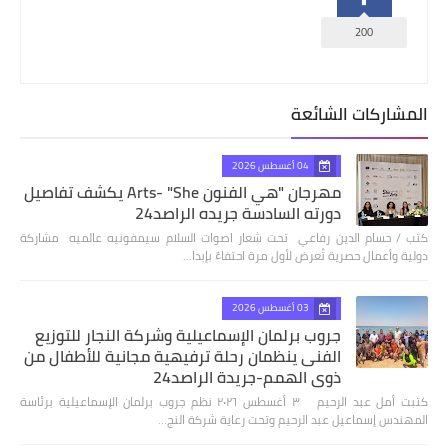
200
المشاركات الشائعة
04 أغسطس 2026
مهرجان "هي الفنون Arts- "She يكشف تفاصيل
دورته السادسة جريده الراصد24
كتب / حسام الدين رفاعي تحت شعار اصوات السلام سيمفونيه عالميه مشاركة
دولية وأعمال حصرية تُعرض لأول مرة احتفاءً بإبدا…
03 أغسطس 2026
جروب برلمان الإسماعيلية وشركة النجار للتوزيع
الفنى ينظمان رحلة ترفيهية مجانية للأطفال من
ذوي الهمم-جريدة الراصد24
كتبت أمل عبد الرحيم ٣ أغسطس ٢٠٢٦ نظم جروب برلمان الإسماعيلية برئاسة
المهندس إسماعيل عبد الرحيم وتحت رعاية شركة النج…