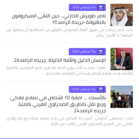
04 أغسطس 2026
ناصر طويرش الحارثي.. حين التقى الميكروفون
بالطابوقة-جريدة الراصد٢٤
كتب: أحمد زينهم في سوق العقار السعودي، قليلون من استطاعوا أن يجمعوا بين
"الكلمة" و "الأرض"، وكان…
04 أغسطس 2026
الإنسان الذليل والأمة الذليلة. جريده الراصد24
بقلم / محمـــد الدكـــروري الحمد لله شرح صدور المؤمنين فانقادوا
لطاعته، وحبب إليهم الإيمان وزينه في قلوبهم، فلم يجدو…
04 أغسطس 2026
بالأسماء ... اصابة 10 اشخاص في تصادم ملاكي
وربع نقل بالطريق الصحراوي الغربي بالمنيا.
جريده الراصد24
كتب / مصطفى الكومى أصيب 10 أشخاص في حادث تصادم سيارة ربع نقل وأخرى
ملاكي على الطريق الصحراوي الغربي بالقرب من كارتة …