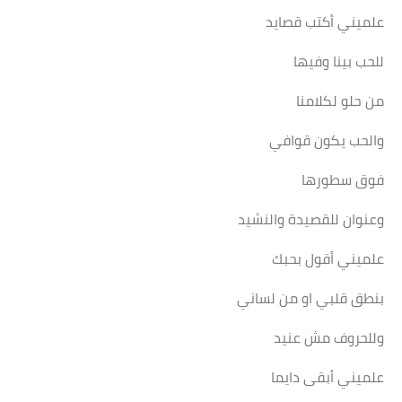
علميني أكتب قصايد
للحب بينا وفيها
من حلو لكلامنا
والحب يكون قوافي
فوق سطورها
وعنوان للقصيدة والنشيد
علميني أقول بحبك
بنطق قلبي او من لساني
وللحروف مش عنيد
علميني أبقى دايما