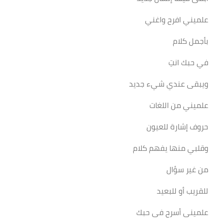
علميني افرح واغني
بأجمل كلام
في حبك انتِ
ويبقى عندي شيء جديد
علميني من اللغات
حروف إشارة للعيون
وقلبي منها يفهم كلام
من غير سؤال
للقريب أو للبعيد
علميني أسرح في حبك