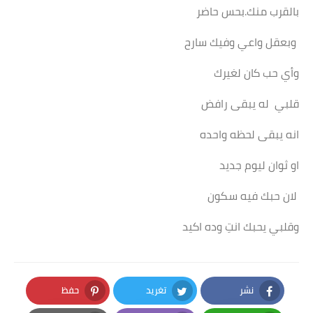
بالقرب منك.بحس حاضر
وبعقل واعي وفيك سارح
وأي حب كان لغيرك
قلبي له يبقى رافض
انه يبقى لحظه واحده
او ثوان ليوم جديد
لان حبك فيه سكون
وقلبي يحبك انتِ وده اكيد
نشر
تغريد
حفظ
Pinterest
Twitter
Facebook