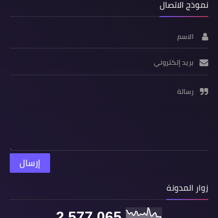
نموذج الاتصال
الاسم
بريد إلكتروني
رسالة
زوار المدونة
2,577,065