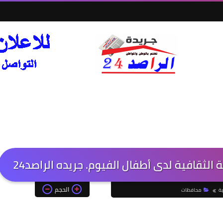
ة الثقافية لدى أطفال الفيوم. جريده الراصد24
الحجم
ية
محافظات