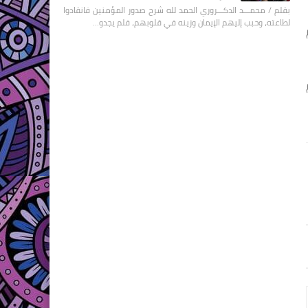
بقلم / محمـــد الدكـــروري الحمد لله شرح صدور المؤمنين فانقادوا
لطاعته، وحبب إليهم الإيمان وزينه في قلوبهم، فلم يجدو…