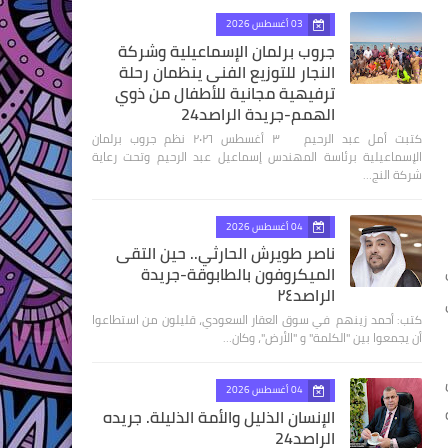
03 أغسطس 2026
جروب برلمان الإسماعيلية وشركة
النجار للتوزيع الفنى ينظمان رحلة
ترفيهية مجانية للأطفال من ذوي
الهمم-جريدة الراصد24
كتبت أمل عبد الرحيم ٣ أغسطس ٢٠٢٦ نظم جروب برلمان
الإسماعيلية برئاسة المهندس إسماعيل عبد الرحيم وتحت رعاية
شركة النج…
04 أغسطس 2026
ناصر طويرش الحارثي.. حين التقى
الميكروفون بالطابوقة-جريدة
الراصد٢٤
كتب: أحمد زينهم في سوق العقار السعودي، قليلون من استطاعوا
أن يجمعوا بين "الكلمة" و "الأرض"، وكان…
04 أغسطس 2026
الإنسان الذليل والأمة الذليلة. جريده
الراصد24