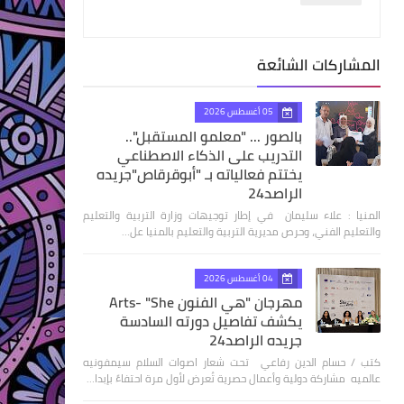
المشاركات الشائعة
05 أغسطس 2026
بالصور ... "معلمو المستقبل"..
التدريب على الذكاء الاصطناعي
يختتم فعالياته بـ "أبوقرقاص"جريده
الراصد24
المنيا : علاء سليمان في إطار توجيهات وزارة التربية والتعليم
والتعليم الفني، وحرص مديرية التربية والتعليم بالمنيا عل…
04 أغسطس 2026
مهرجان "هي الفنون Arts- "She
يكشف تفاصيل دورته السادسة
جريده الراصد24
كتب / حسام الدين رفاعي تحت شعار اصوات السلام سيمفونيه
عالميه مشاركة دولية وأعمال حصرية تُعرض لأول مرة احتفاءً بإبدا…