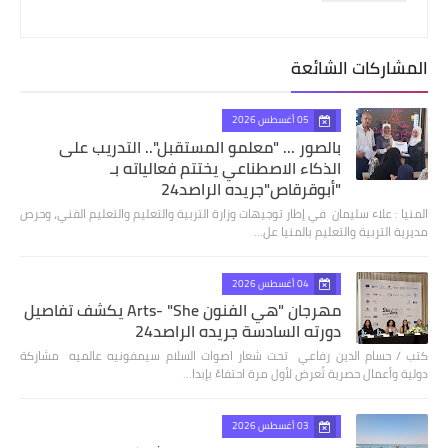
المشاركات الشائعة
05 أغسطس 2026
بالصور ... "معلمو المستقبل".. التدريب على
الذكاء الاصطناعي يختتم فعالياته بـ
"أبوقرقاص"جريده الراصد24
المنيا : علاء سليمان في إطار توجيهات وزارة التربية والتعليم والتعليم الفني، وحرص
مديرية التربية والتعليم بالمنيا عل…
04 أغسطس 2026
مهرجان "هي الفنون Arts- "She يكشف تفاصيل
دورته السادسة جريده الراصد24
كتب / حسام الدين رفاعي تحت شعار اصوات السلام سيمفونيه عالميه مشاركة
دولية وأعمال حصرية تُعرض لأول مرة احتفاءً بإبدا…
03 أغسطس 2026