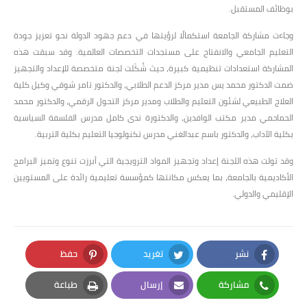
بوظائف المستقبل.
وجاءت مشاركة الجامعة استكمالًا لرؤيتها في دعم جهود الدولة نحو تعزيز جودة
التعليم الجامعي والانفتاح على مستجدات التخصصات العالمية. وقد سبقت هذه
المشاركة استعدادات تنظيمية كبيرة، حيث شُكّلت لجنة متخصصة للإعداد والتجهيز
ضمت الدكتور محمد يس مدير مركز الدعم الطلابي، والدكتور تامر شوقي وكيل كلية
العلاج الطبيعي لشئون التعليم والطلاب ومدير مركز التحول الرقمي، والدكتور محمد
الحماحمي مدير مكتب الوافدين، والدكتورة ندى كامل مدرس الفلسفة السياسية
بكلية الآداب، والدكتور باسم عبدالغني مدرس تكنولوجيا التعليم بكلية التربية.
وقد تولت هذه اللجنة إعداد وتجهيز المواد الترويجية التي أبرزت تنوع وتميز البرامج
الأكاديمية بالجامعة، بما يعكس مكانتها كمؤسسة تعليمية رائدة على المستويين
الإقليمي والدولي.
نشر
تغريد
حفظ
Pinterest
Twitter
Facebook
مشاركة
إرسال
طباعة
Print
Email
Whatsapp