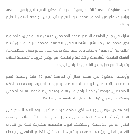
جاءت مشاركة جامعة قناة السويس تحت رعاية الدكتور ناصر مندور رئيس الجامعة،
وبإشراف عام من الدكتور محمد عبد النعيم نائب رئيس الجامعة لشئون التعليم
والطلاب.
شارك في جناح الجامعة الدكتور محمد الحماحمي منسق عام الوافدين، والدكتورة
ندى محمد كمال مستشار النشاط الثقافي بالجامعة، ومحمد شريف منسق أسرة
"طلاب من أجل مصر"، والطالب داود سيد، حيث حرصوا على تقديم صورة متكاملة عن
أنشطة الجامعة الأكاديمية والثقافية والطلابية، مع توفير شروحات تفصيلية للطلاب
وأولياء الأمور حول فرص الالتحاق والبرامج الجديدة.
وأوضحت الدكتورة ندى محمد كمال أن الجامعة تضم 17 كلية ومعهدًا تقدم
تخصصات رائدة مثل الزراعة المستدامة، والترجمة الفورية، وتخصصات الذكاء
الاصطناعي، مؤكدة أن هذه البرامج تمثل نقلة نوعية في منظومة التعليم الجامعي
وتسهم في تخريج كوادر قادرة على المنافسة في مجالاتها.
يُعد معرض «يوني إيجيبت» الذي تنظمه مؤسسة أخبار اليوم للعام التاسع على
التوالي أحد أبرز المنصات التعليمية في مصر، إذ يقدم للطلاب دليلًا شاملًا حول كيفية
اختيار البرامج الأكاديمية، ويستضيف ندوات متخصصة بمشاركة نخبة من قيادات
التعليم العالي ورؤساء الجامعات والخبراء، لبحث آفاق التعليم الجامعي وارتباطه