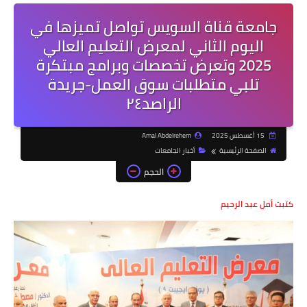
جامعة قناة السويس تواصل تميزها في
اليوم الثاني لمعرض التعليم العالي
2025 وتعرض تخصصات وبرامج مبتكرة
تلبي متطلبات سوق العمل-جريدة
الراصد٢٤
15 أغسطس 2025
Amal Abdelrehem
الصفحة الرئيسية
أخبار الجامعات
الحجم
كتبت أمل عبد الرحيم