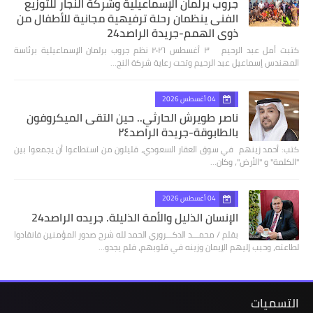
جروب برلمان الإسماعيلية وشركة النجار للتوزيع
الفنى ينظمان رحلة ترفيهية مجانية للأطفال من
ذوي الهمم-جريدة الراصد24
كتبت أمل عبد الرحيم ٣ أغسطس ٢٠٢٦ نظم جروب برلمان الإسماعيلية برئاسة
المهندس إسماعيل عبد الرحيم وتحت رعاية شركة النج…
04 أغسطس 2026
ناصر طويرش الحارثي.. حين التقى الميكروفون
بالطابوقة-جريدة الراصد٢٤
كتب: أحمد زينهم في سوق العقار السعودي، قليلون من استطاعوا أن يجمعوا بين
"الكلمة" و "الأرض"، وكان…
04 أغسطس 2026
الإنسان الذليل والأمة الذليلة. جريده الراصد24
بقلم / محمـــد الدكـــروري الحمد لله شرح صدور المؤمنين فانقادوا
لطاعته، وحبب إليهم الإيمان وزينه في قلوبهم، فلم يجدو…
التسميات