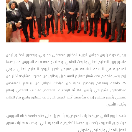
برعاية دولة رئيس مجلس الوزراء الدكتور مصطفى مدبولي، وبحضور الدكتور أيمن
عاشور وزير التعليم العالي والبحث العلمي، واصلت جامعة قناة السويس مشاركتها
المتميزة في النسخة التاسعة من معرض "أخبار اليوم" للتعليم العالي «يوني
إيجيبت»، والمقام تحت شعار "تعليم المستقبل ينطلق من مصر"، بمشاركة أكثر من
75 جامعة ومعهد، وبحضور نخبة من قيادات الدولة، من بينهم المهندس
عبدالصادق الشوربجي رئيس الهيئة الوطنية للصحافة، والكاتب الصحفي إسلام
عفيفي رئيس مجلس إدارة مؤسسة أخبار اليوم، إلى جانب جمهور واسع من الطلاب
وأولياء الأمور.
شهد اليوم الثاني من فعاليات المعرض إقبالًا كبيرًا على جناح جامعة قناة السويس،
حيث جرى التعريف بأحدث برامجها الأكاديمية النوعية التي تواكب متطلبات سوق
العمل المحلي والإقليمي والدولي.