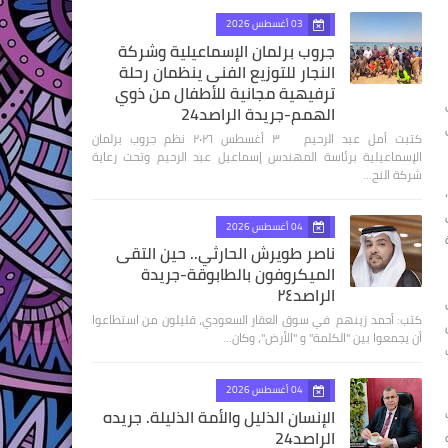
03 أغسطس 2026
جروب برلمان الإسماعيلية وشركة
النجار للتوزيع الفنى ينظمان رحلة
ترفيهية مجانية للأطفال من ذوي
الهمم-جريدة الراصد24
كتبت أمل عبد الرحيم ٣ أغسطس ٢٠٢٦ نظم جروب برلمان
الإسماعيلية برئاسة المهندس إسماعيل عبد الرحيم وتحت رعاية
شركة النج…
04 أغسطس 2026
ناصر طويرش الحارثي.. حين التقى
الميكروفون بالطابوقة-جريدة
الراصد٢٤
كتب: أحمد زينهم في سوق العقار السعودي، قليلون من استطاعوا
أن يجمعوا بين "الكلمة" و "الأرض"، وكان…
04 أغسطس 2026
الإنسان الذليل والأمة الذليلة. جريده
الراصد24