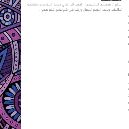
بقلم / محمـــد الدكـــروري الحمد لله شرح صدور المؤمنين فانقادوا
لطاعته، وحبب إليهم الإيمان وزينه في قلوبهم، فلم يجدو…