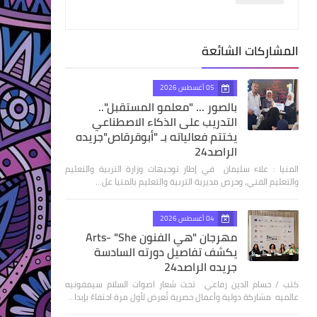
المشاركات الشائعة
05 أغسطس 2026
بالصور ... "معلمو المستقبل"..
التدريب على الذكاء الاصطناعي
يختتم فعالياته بـ "أبوقرقاص"جريده
الراصد24
المنيا : علاء سليمان في إطار توجيهات وزارة التربية والتعليم
والتعليم الفني، وحرص مديرية التربية والتعليم بالمنيا عل…
04 أغسطس 2026
مهرجان "هي الفنون Arts- "She
يكشف تفاصيل دورته السادسة
جريده الراصد24
كتب / حسام الدين رفاعي تحت شعار اصوات السلام سيمفونيه
عالميه مشاركة دولية وأعمال حصرية تُعرض لأول مرة احتفاءً بإبدا…