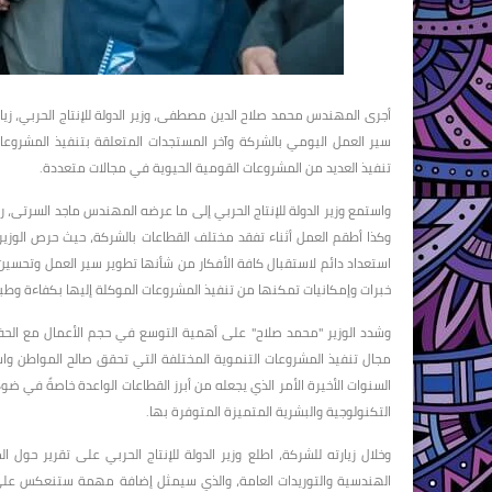
أجرى المهندس محمد صلاح الدين مصطفى، وزير الدولة للإنتاج الحربي، زيا
سير العمل اليومي بالشركة وآخر المستجدات المتعلقة بتنفيذ المشروعا
تنفيذ العديد من المشروعات القومية الحيوية في مجالات متعددة.
واستمع وزير الدولة للإنتاج الحربي إلى ما عرضه المهندس ماجد السرتى، ر
وكذا أطقم العمل أثناء تفقد مختلف القطاعات بالشركة، حيث حرص الوزي
استعداد دائم لاستقبال كافة الأفكار من شأنها تطوير سير العمل وتحسي
خبرات وإمكانيات تمكنها من تنفيذ المشروعات الموكلة إليها بكفاءة وطبقا
وشدد الوزير "محمد صلاح" على أهمية التوسع في حجم الأعمال مع الحف
مجال تنفيذ المشروعات التنموية المختلفة التي تحقق صالح المواطن وا
السنوات الأخيرة الأمر الذي يجعله من أبرز القطاعات الواعدة خاصةً في ض
التكنولوجية والبشرية المتميزة المتوفرة بها.
وخلال زيارته للشركة، اطلع وزير الدولة للإنتاج الحربي على تقرير حول 
الهندسية والتوريدات العامة، والذي سيمثل إضافة مهمة ستنعكس على كفا