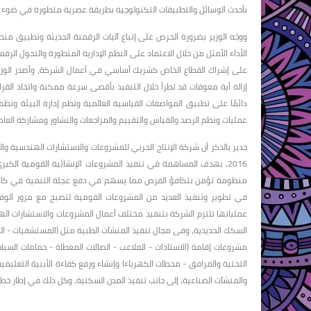
بأحدث الوسائل والتطبيقات التكنولوجية بطريقة عصرية متطورة في ضوء رؤي
ووجّه الوزير بضرورة الحرص على إتباع آليات الرقمنة الحديثة وتطبيق م
الأداء الأمثل من خلال الاعتماد على النظم الإدارية المتطورة والتحول الرقم
على إشراك القطاع الخاص كشريك أساسي في أعمال الشركة، وأصدر الوزي
إزالة أية معوقات قد تطرأ خلال التنفيذ بأقصى سرعة ممكنة واتخاذ القرار
دائمًا على تطبيق المواصفات القياسية العالمية ونظم إدارة البيئة ونظم
عمليات ونظم الرصد والقياس والتقييم والمراجعات والتشاور ومشاركة العامل
جدير بالذكر أن شركة الإنتاج الحربي للمشروعات والاستشارات الهندسية و
2016، بهدف المساهمة في تنفيذ المشروعات الإنشائية القومية الكبر
منظومة تؤمن بتكافؤ الفرص مما يسهم في دفع عجلة التنمية في كافة ال
في تطوير وتنفيذ العديد من المشروعات القومية لتصبح مع مرور الو
عملياتها تلتزم الشركة بتنفيذ مختلف أعمال المشروعات والاستشارات اله
السكك الحديدية، وفى مجال تنفيذ المنشآت الطبية مثل (المستشفيات - الو
مشروعات إقامة (الاستادات - الملاعب - الصالات المغطاة - حمامات السب
التحتية والمرافق - محطات الكهرباء) وإنشاء ورفع كفاءة الأبنية التعليمية
والمنشآت الصناعية، إلى جانب تنفيذ المدن السكنية، وكل ذلك في إطار خ