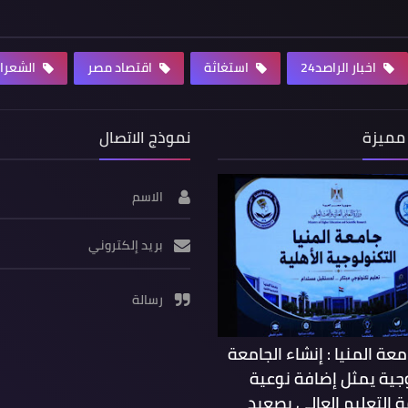
اخبار الراصد24
استغاثة
اقتصاد مصر
الشعرا
مميزة
نموذج الاتصال
الاسم
بريد إلكتروني
رسالة
عة المنيا : إنشاء الجامعة
جية يمثل إضافة نوعية
 التعليم العالي بصعيد