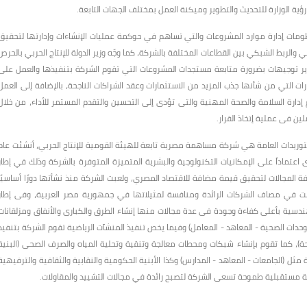
ة الوزارة للتحديث والتطوير وميكنة العمل بمختلف الجهات التابعة.
نظومات إدارة موارد المشروعات والتي تساهم في حوكمة عمليات الإنشاءات وإدارتها لتحقيق
ي والربط الشبكي بين القطاعات المختلفة بالشركة، كما وجّه وزير الدولة للإنتاج الحربي بالحرص
ر توجيهات بضرورة متابعة مستجدات المشروعات التي تقوم الشركة بتنفيذها والعمل على
ات التي من شأنها جذب المزيد من الاستثمارات وعقد الشراكات الناجحة، بالإضافة إلى العمل
 إدارة السلامة والصحة المهنية والتى تؤدى إلى التحسين والتقدم المستمر للأداء، من خلال
ين فى عملية إتخاذ القرار.
التوريدات العامة هي شركة مساهمة مصرية تابعة للهيئة القومية للإنتاج الحربي، أنشئت عام
ى اعتماداً على الإمكانيات التكنولوجية والبشرية المتميزة المتوفرة بالشركة وذلك في إطار
مجالات لتحقيق قيمة مضافة للاقتصاد المصري، ولعبت الشركة منذ نشأتها دورًا أساسيًا
قت في مصاف الشركات الرائدة ومنافسة لمثيلاتها في جمهورية مصر العربية، وفى إطار
ندسية بأعلى كفاءة وجودة فى عدة مجالات منها إنشاء الطرق والكبارى والأنفاق ومزلقانات
حدات الصحية - المعاهد - المعامل) وفيما يخص تنفيذ المنشآت الرياضية تقوم الشركة بتنفيذ
احة)، كما تقوم بإنشاء شبكات ومحطات معالجة وتنقية وتحلية المياه والصرف الصحى (البنية
 مثل (الجامعات - المعاهد - المدارس) وكذا الأبنية الحكومية والنقابية والثقافية والترفيهية
طة مستقبلية طموحة تسعى الشركة لتصبح رائدة في مجالات التشييد والمقاولات.