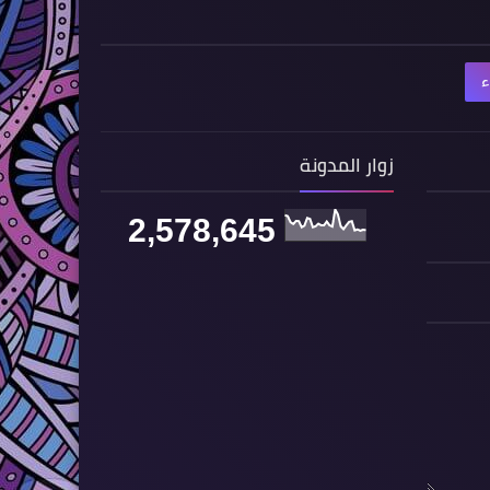
ء
زوار المدونة
2,578,645