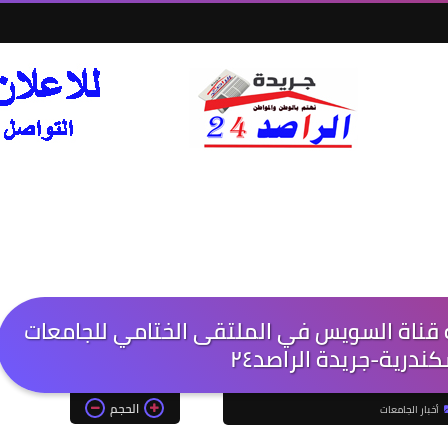
قناة السويس في الملتقى الختامي للجامعات
ندرية-جريدة الراصد٢٤
الحجم
أخبار الجامعات