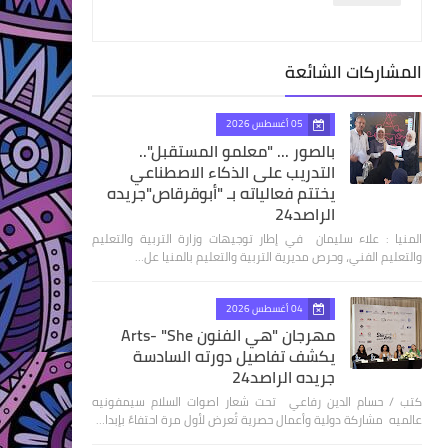
المشاركات الشائعة
05 أغسطس 2026
بالصور ... "معلمو المستقبل"..
التدريب على الذكاء الاصطناعي
يختتم فعالياته بـ "أبوقرقاص"جريده
الراصد24
المنيا : علاء سليمان في إطار توجيهات وزارة التربية والتعليم
والتعليم الفني، وحرص مديرية التربية والتعليم بالمنيا عل…
04 أغسطس 2026
مهرجان "هي الفنون Arts- "She
يكشف تفاصيل دورته السادسة
جريده الراصد24
كتب / حسام الدين رفاعي تحت شعار اصوات السلام سيمفونيه
عالميه مشاركة دولية وأعمال حصرية تُعرض لأول مرة احتفاءً بإبدا…