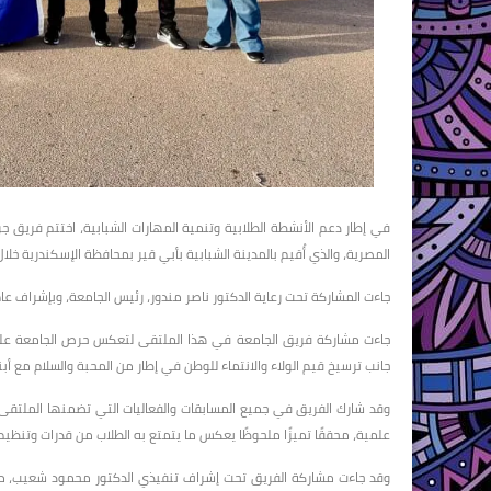
في إطار دعم الأنشطة الطلابية وتنمية المهارات الشبابية، اختتم فريق 
المصرية، والذي أُقيم بالمدينة الشبابية بأبي قير بمحافظة الإسكندرية خلال الفترة من 11 إلى 14 مايو 2025، برعاية وتنظيم وزا
جاءت المشاركة تحت رعاية الدكتور ناصر مندور، رئيس الجامعة، وبإشراف عام
جاءت مشاركة فريق الجامعة في هذا الملتقى لتعكس حرص الجامعة على ت
جانب ترسيخ قيم الولاء والانتماء للوطن في إطار من المحبة والسلام مع أبنا
وقد شارك الفريق في جميع المسابقات والفعاليات التي تضمنها الملتقى
علمية، محققًا تميزًا ملحوظًا يعكس ما يتمتع به الطلاب من قدرات وتنظيم
وقد جاءت مشاركة الفريق تحت إشراف تنفيذي الدكتور محمود شعيب، منسق