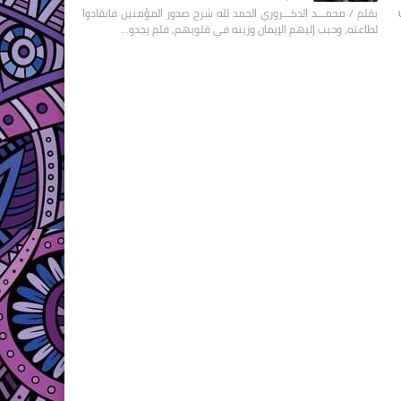
بقلم / محمـــد الدكـــروري الحمد لله شرح صدور المؤمنين فانقادوا
لطاعته، وحبب إليهم الإيمان وزينه في قلوبهم، فلم يجدو…