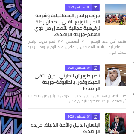
03 أغسطس 2026
جروب برلمان الإسماعيلية وشركة
النجار للتوزيع الفنى ينظمان رحلة
ترفيهية مجانية للأطفال من ذوي
الهمم-جريدة الراصد24
كتبت أمل عبد الرحيم ٣ أغسطس ٢٠٢٦ نظم جروب برلمان
الإسماعيلية برئاسة المهندس إسماعيل عبد الرحيم وتحت رعاية
شركة النج…
04 أغسطس 2026
ناصر طويرش الحارثي.. حين التقى
الميكروفون بالطابوقة-جريدة
الراصد٢٤
كتب: أحمد زينهم في سوق العقار السعودي، قليلون من استطاعوا
أن يجمعوا بين "الكلمة" و "الأرض"، وكان…
04 أغسطس 2026
الإنسان الذليل والأمة الذليلة. جريده
الراصد24