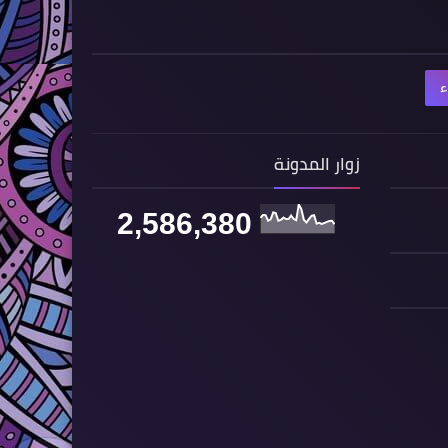
ء
زوار المدونة
2,586,380