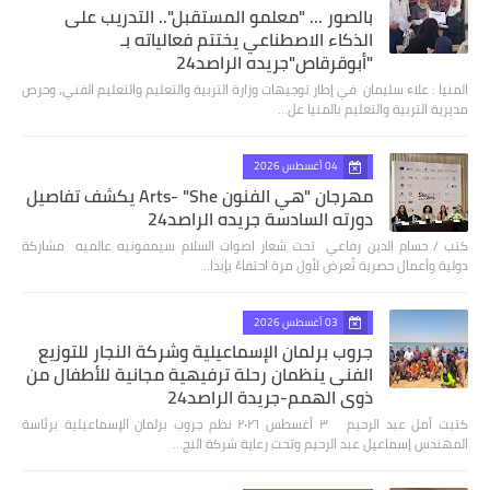
بالصور ... "معلمو المستقبل".. التدريب على
الذكاء الاصطناعي يختتم فعالياته بـ
"أبوقرقاص"جريده الراصد24
المنيا : علاء سليمان في إطار توجيهات وزارة التربية والتعليم والتعليم الفني، وحرص
مديرية التربية والتعليم بالمنيا عل…
04 أغسطس 2026
مهرجان "هي الفنون Arts- "She يكشف تفاصيل
دورته السادسة جريده الراصد24
كتب / حسام الدين رفاعي تحت شعار اصوات السلام سيمفونيه عالميه مشاركة
دولية وأعمال حصرية تُعرض لأول مرة احتفاءً بإبدا…
03 أغسطس 2026
جروب برلمان الإسماعيلية وشركة النجار للتوزيع
الفنى ينظمان رحلة ترفيهية مجانية للأطفال من
ذوي الهمم-جريدة الراصد24
كتبت أمل عبد الرحيم ٣ أغسطس ٢٠٢٦ نظم جروب برلمان الإسماعيلية برئاسة
المهندس إسماعيل عبد الرحيم وتحت رعاية شركة النج…