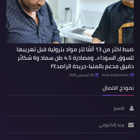
ضبط اكثر من 13 ألفًا لتر مواد بترولية قبل تهريبها
للسوق السوداء.. ومصادرة 4.5 طن سماد و6 شكائر
دقيق مدعم بالمنيا-جريدة الراصد٢٤
Amal Abdelrehem
08 أغسطس 2026
نموذج الاتصال
الاسم
بريد إلكتروني