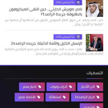
04 أغسطس 2026
ناصر طويرش الحارثي.. حين التقى الميكروفون
بالطابوقة-جريدة الراصد٢٤
كتب: أحمد زينهم في سوق العقار السعودي، قليلون من استطاعوا أن يجمعوا بين
"الكلمة" و "الأرض"، وكان…
04 أغسطس 2026
الإنسان الذليل والأمة الذليلة. جريده الراصد24
بقلم / محمـــد الدكـــروري الحمد لله شرح صدور المؤمنين فانقادوا
لطاعته، وحبب إليهم الإيمان وزينه في قلوبهم، فلم يجدو…
التسميات
آخر الأخبار
أحزاب ونواب
اخبار مصر
اخبار الراصد24
استغاثة
اقتصاد مصر
الشعراء