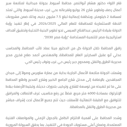
قام اللواء دكتور هشام أبوالنصر، محافظ أسيوط، بجولة ميدانية لمتابعة سير
أعمال رصف وتطوير شارع 26 يوليو وتفرعاته بحي غرب مدينة أسيوط، والتي تمتد
لمسافة 2 كيلومتر، وبتكلفة إجمالية تبلغ 7.5 مليون جنيه، وذلك ضمن مشروعات
الخطة الاستثمارية للمحافظة للعام المالي 2024/2025، في إطار تنفيذ رؤية
الدولة بقيادة الرئيس عبدالفتاح السيسي نحو تطوير البنية التحتية وتحقيق أهداف
استراتيجية مصر للتنمية المستدامة "رؤية مصر 2030".
رافق المحافظ خلال الجولة كل من الدكتور مينا عماد نائب المحافظ، والمحاسب
عدلي أبو عقيل السكرتير العام للمحافظة، والمهندس أحمد صلاح فخري مدير
مديرية الطرق والنقل، وممدوح جبر رئيس حي غرب ونواب رئيس الحي.
وشملت الجولة متابعة الأعمال الجارية بداية من عمارة ساويرس وصولاً إلى ميدان
المجاهدين، بالإضافة إلى مدخل شارع الجامع الكبير وشارع المدبح واطلع المحافظ
على ما تم تنفيذه من توسعة للشارع، وتركيب بلدورات حديثة، وتبليط الأرصفة ببلاط
الإنترلوك بمساحة 4000 متر مربع، فضلاً عن رفع مناسيب غرف الاتصالات والمرافق
لتتوافق مع الطبقة النهائية للأسفلت حيث تتم جميع الأعمال تحت إشراف مباشر
من مديرية الطرق والنقل بالمحافظة.
وشدد المحافظ على أهمية الالتزام الكامل بالجدول الزمني والمواصفات الفنية
المعتمدة، وضمان أعلى مستويات الجودة في التنفيذ، بما يحقق السيولة المرورية