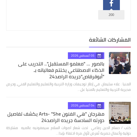
200
المشاركات الشائعة
05 أغسطس 2026
بالصور ... "معلمو المستقبل".. التدريب على
الذكاء الاصطناعي يختتم فعالياته بـ
"أبوقرقاص"جريده الراصد24
المنيا : علاء سليمان في إطار توجيهات وزارة التربية والتعليم والتعليم الفني، وحرص
مديرية التربية والتعليم بالمنيا عل…
04 أغسطس 2026
مهرجان "هي الفنون Arts- "She يكشف تفاصيل
دورته السادسة جريده الراصد24
كتب / حسام الدين رفاعي تحت شعار اصوات السلام سيمفونيه عالميه مشاركة
دولية وأعمال حصرية تُعرض لأول مرة احتفاءً بإبدا…