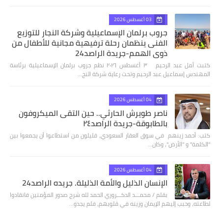
03 أغسطس 2026
جروب برلمان الإسماعيلية وشركة النجار للتوزيع
الفنى ينظمان رحلة ترفيهية مجانية للأطفال من
ذوي الهمم-جريدة الراصد24
كتبت أمل عبد الرحيم ٣ أغسطس ٢٠٢٦ نظم جروب برلمان الإسماعيلية برئاسة
المهندس إسماعيل عبد الرحيم وتحت رعاية شركة النج…
04 أغسطس 2026
ناصر طويرش الحارثي.. حين التقى الميكروفون
بالطابوقة-جريدة الراصد٢٤
كتب: أحمد زينهم في سوق العقار السعودي، قليلون من استطاعوا أن يجمعوا بين
"الكلمة" و "الأرض"، وكان…
04 أغسطس 2026
الإنسان الذليل والأمة الذليلة. جريده الراصد24
بقلم / محمـــد الدكـــروري الحمد لله شرح صدور المؤمنين فانقادوا
لطاعته، وحبب إليهم الإيمان وزينه في قلوبهم، فلم يجدو…