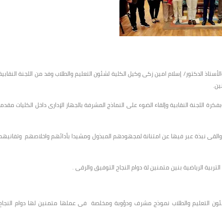
لأستاذ الدكتور/ إسلام امين زكى وكيل الكلية لشئون التعليم والطلاب وفد من اللجنة النقابية
نين.
فكرة اللجنة النقابية وإلقاء الضوء على النماذج المشرفة بالجهاز الإدارى داخل الكليات مقدما
القى نبذة عبر فيها عن امتنانة لمجهودهم المبذول ومشيدا بأدائهم واخلاصهم وتفانيهم
لتربية الرياضية بنين متمنين لة دوام النجاح التوفيق والرقى .
شئون التعليم والطلاب نموذج مشرف ودؤوبة ومخلصة فى عملها متمنين لها دوام النجاح