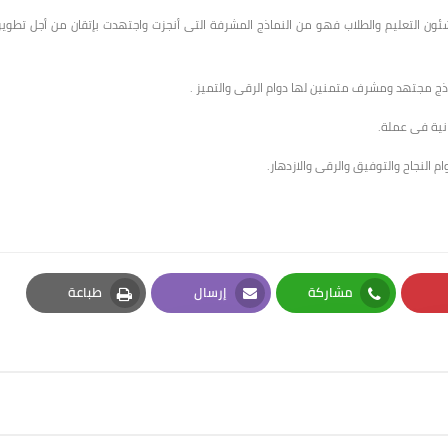
ن التعليم والطلاب فهو من النماذج المشرفة التى أنجزت واجتهدت بإتقان من أجل تطوير
وذج مجتهد ومشرف متمنين لها دوام الرقى والتميز .
نية فى عملة.
م النجاح والتوفيق والرقى والازدهار.
مشاركة
إرسال
طباعة
Print
Email
Whatsapp
Pi