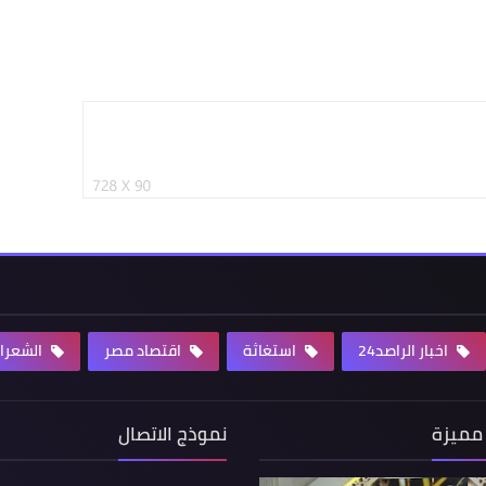
اخبار الراصد24
استغاثة
اقتصاد مصر
الشعرا
مميزة
نموذج الاتصال