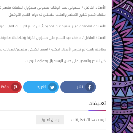
الأستاذ الفاضل / بسيونى عبد الوهاب بسيونى مسؤول الملفات بقسم شئو
ملفات قسم شئون التعليم والطلاب متمنين له دوام النجاح التوفيق.
الأستاذه الفاضلة / عبير سعيد عبد الحميد رئيس قسم الدراسات العليا نم
الاستاذ الفاضل / عاطف عبد السلام على مسؤول الخزنة ؤذلك لاخلاصة وتفا
وبلافتة راقية تم تكريم الأستاذ الدكتور/ اسعد الكيكى متمنين لسيادته دوا
كل الشكر والتقدير على حسن الإستقبال وحفاؤة الترحيب
نشر
تغريد
حفظ
nterest
Twitter
Facebook
تعليقات
ليست هناك تعليقات
إرسال تعليق