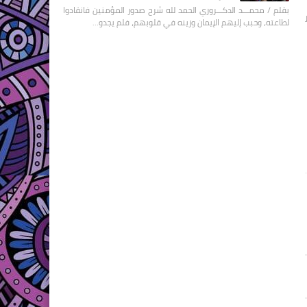
بقلم / محمـــد الدكـــروري الحمد لله شرح صدور المؤمنين فانقادوا
لطاعته، وحبب إليهم الإيمان وزينه في قلوبهم، فلم يجدو…