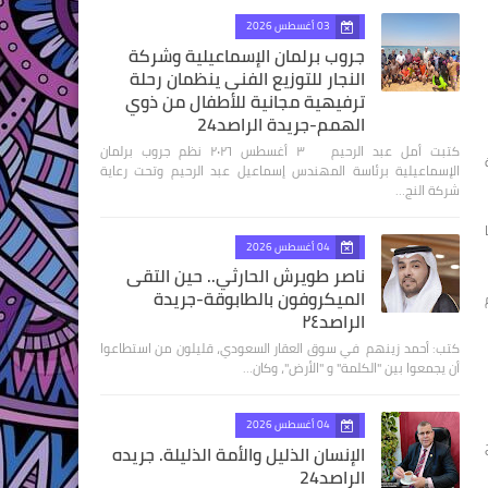
03 أغسطس 2026
جروب برلمان الإسماعيلية وشركة
النجار للتوزيع الفنى ينظمان رحلة
ترفيهية مجانية للأطفال من ذوي
الهمم-جريدة الراصد24
كتبت أمل عبد الرحيم ٣ أغسطس ٢٠٢٦ نظم جروب برلمان
الإسماعيلية برئاسة المهندس إسماعيل عبد الرحيم وتحت رعاية
شركة النج…
04 أغسطس 2026
ناصر طويرش الحارثي.. حين التقى
الميكروفون بالطابوقة-جريدة
الراصد٢٤
كتب: أحمد زينهم في سوق العقار السعودي، قليلون من استطاعوا
أن يجمعوا بين "الكلمة" و "الأرض"، وكان…
04 أغسطس 2026
الإنسان الذليل والأمة الذليلة. جريده
الراصد24