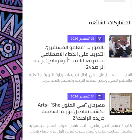
المشاركات الشائعة
05 أغسطس 2026
بالصور ... "معلمو المستقبل"..
التدريب على الذكاء الاصطناعي
يختتم فعالياته بـ "أبوقرقاص"جريده
الراصد24
المنيا : علاء سليمان في إطار توجيهات وزارة التربية والتعليم
والتعليم الفني، وحرص مديرية التربية والتعليم بالمنيا عل…
04 أغسطس 2026
مهرجان "هي الفنون Arts- "She
يكشف تفاصيل دورته السادسة
جريده الراصد24
كتب / حسام الدين رفاعي تحت شعار اصوات السلام سيمفونيه
عالميه مشاركة دولية وأعمال حصرية تُعرض لأول مرة احتفاءً بإبدا…