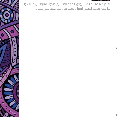
بقلم / محمـــد الدكـــروري الحمد لله شرح صدور المؤمنين فانقادوا
لطاعته، وحبب إليهم الإيمان وزينه في قلوبهم، فلم يجدو…