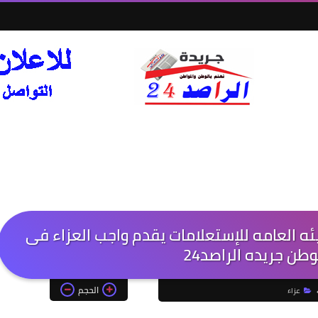
يئه العامه للإستعلامات يقدم واجب العزاء فى
ن جريده الراصد24
الحجم
عزاء