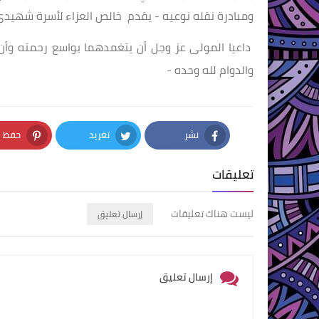
ومبادرة نقله نوعيه - يقدم خالص العزاء لأسرة شهيدي
داعيا المولى عز وجل أن يتغمدهما بواسع رحمته وأن 
والدوام لله وحده -
نشر
تغريد
حفظ
nterest
Twitter
Facebook
تعليقات
ليست هناك تعليقات
إرسال تعليق
إرسال تعليق