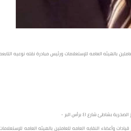
لين بالهيئه العامه للإستعلامات ورئيس مبادرة نقله نوعيه التابعه
بشاطئ شارع ٤١ برأس البر -
ادات وأعضاء النقابه العامه للعاملين بالهيئه العامه للإستعلامات