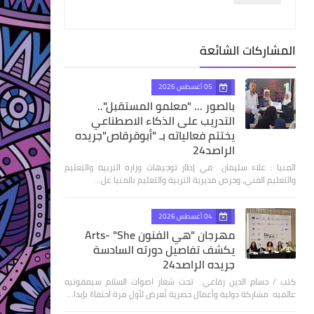
المشاركات الشائعة
05 أغسطس 2026
بالصور ... "معلمو المستقبل"..
التدريب على الذكاء الاصطناعي
يختتم فعالياته بـ "أبوقرقاص"جريده
الراصد24
المنيا : علاء سليمان في إطار توجيهات وزارة التربية والتعليم
والتعليم الفني، وحرص مديرية التربية والتعليم بالمنيا عل…
04 أغسطس 2026
مهرجان "هي الفنون Arts- "She
يكشف تفاصيل دورته السادسة
جريده الراصد24
كتب / حسام الدين رفاعي تحت شعار اصوات السلام سيمفونيه
عالميه مشاركة دولية وأعمال حصرية تُعرض لأول مرة احتفاءً بإبدا…