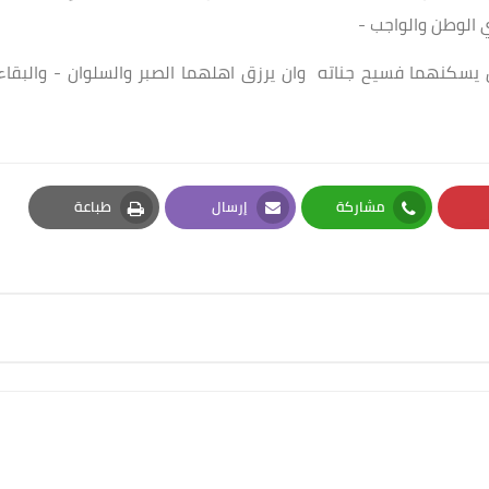
 الوطن والواجب -
يسكنهما فسيح جناته وان يرزق اهلهما الصبر والسلوان - والبقاء
مشاركة
إرسال
طباعة
Print
Email
Whatsapp
Pi