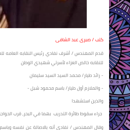
كتب / صبرى عبد الشافى
قدم المهندس / أشرف نفادي رئيس النقابه العامه للعام
للنقابه خالص العزاء لأسرتي شهيدي الوطن
- رائد طيار/ محمد السيد السيد سليمان
- والملازم أول طيار/ باسم محمود شبل -
والذين استشهدا
جراء سقوط طائرة التدريب بهما في البحر، قرب الحواجز الصخرية 
وقال المهندس / نفادي أنه بالاصالة عن نفسه وباسم قي