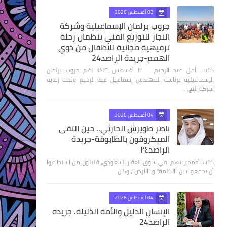
03 أغسطس 2026
جروب برلمان الإسماعيلية وشركة
النجار للتوزيع الفنى ينظمان رحلة
ترفيهية مجانية للأطفال من ذوي
الهمم-جريدة الراصد24
كتبت أمل عبد الرحيم ٣ أغسطس ٢٠٢٦ نظم جروب برلمان
الإسماعيلية برئاسة المهندس إسماعيل عبد الرحيم وتحت رعاية
شركة النج…
04 أغسطس 2026
ناصر طويرش الحارثي.. حين التقى
الميكروفون بالطابوقة-جريدة
الراصد٢٤
كتب: أحمد زينهم في سوق العقار السعودي، قليلون من استطاعوا
أن يجمعوا بين "الكلمة" و "الأرض"، وكان…
04 أغسطس 2026
الإنسان الذليل والأمة الذليلة. جريده
الراصد24