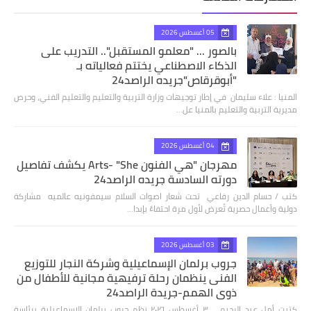
05 أغسطس 2026
بالصور ... "معلمو المستقبل".. التدريب على
الذكاء الاصطناعي يختتم فعالياته بـ
"أبوقرقاص"جريده الراصد24
المنيا : علاء سليمان في إطار توجيهات وزارة التربية والتعليم والتعليم الفني، وحرص
مديرية التربية والتعليم بالمنيا عل…
04 أغسطس 2026
مهرجان "هي الفنون Arts- "She يكشف تفاصيل
دورته السادسة جريده الراصد24
كتب / حسام الدين رفاعي تحت شعار اصوات السلام سيمفونيه عالميه مشاركة
دولية وأعمال حصرية تُعرض لأول مرة احتفاءً بإبدا…
03 أغسطس 2026
جروب برلمان الإسماعيلية وشركة النجار للتوزيع
الفنى ينظمان رحلة ترفيهية مجانية للأطفال من
ذوي الهمم-جريدة الراصد24
كتبت أمل عبد الرحيم ٣ أغسطس ٢٠٢٦ نظم جروب برلمان الإسماعيلية برئاسة