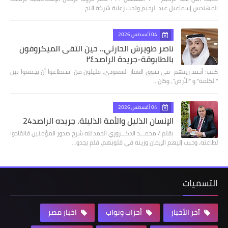
المهندس إسماعيل عبد الرحيم وتحت رعاية شركة النج…
04 أغسطس 2026
ناصر طويرش الحارثي.. حين التقى الميكروفون
بالطابوقة-جريدة الراصد٢٤
كتب: أحمد زينهم في سوق العقار السعودي، قليلون من استطاعوا أن يجمعوا بين
"الكلمة" و "الأرض"، وكان…
04 أغسطس 2026
الإنسان الذليل والأمة الذليلة. جريده الراصد24
بقلم / محمـــد الدكـــروري الحمد لله شرح صدور المؤمنين فانقادوا
لطاعته، وحبب إليهم الإيمان وزينه في قلوبهم، فلم يجدو…
التسميات
آخر الأخبار
أحزاب ونواب
اخبار مصر