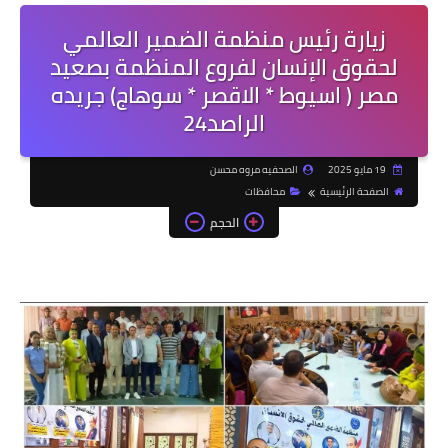
زيارة رئيس منظمة الضمير العالمي
لحقوق الإنسان لفروع المنظمة بصعيد
مصر ( اسيوط * الاقصر * سوهاج) جريده
الراصد24
19 مايو 2025
الصحفيه مروه محسن
الصفحة الرئيسية
محافظات
الحجم