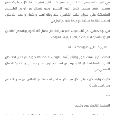
في القرية القديمة، حيث لا شيء يتغير، كانت ليلى تفتح نافذتها كل صباح كطقس
مقدس. تقف بصمت، تتأمل ضوء الشمس وهو يتسلل بين أوراق الياسمين
المتسلقة على جدران بيتها الخشبي. منذ وفاة أمها واختفاء والدها الغامض،
أصبحت النافذة صلتها الوحيدة بالعالم الخارجي.
في يومٍ صيفي، مرّ شاب غريب أمام منزلها. كان يحمل آلة تصوير ويتفحص تفاصيل
البيوت القديمة. التقت عيناه بعينيها، فتوقف.
– "هل يمكنني تصويرك؟" سألها.
ترددت، ثم ابتسمت بخجل وهزّت رأسها بالإيجاب. التقط لها صورة، ثم جلس تحت ظل
الشجرة المقابلة لمنزلها، وعرّف عن نفسه: سليم، مصور صحفي، يبحث عن الجمال
المنسي في القرى.
تكررت زيارته كل صباح، وكل مرة كان يجلس ليحدّثها عن العالم، عن مدن لا تنام،
وعن أحلام كبيرة.
---
الصفحة الثانية: ورود وقلوب