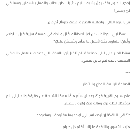
إحدى الصور، يقف رجلٌ يشبه سليم كثيرًا... كان بجانب والدها، يبتسمان، وهما في
زيّ رسمي!
في اليوم التالي، واجهته بالصورة. صمت طويلًا، ثم قال:
– "هذا أبي... ووالدك كان أعز أصدقائه. قُتل والدك في مهمة سرّية قبل سنوات،
وأُعلن اختفاؤه. جئت لأكمل ما بدأه، ولأطمئن عليكِ."
سقط الخبر على ليلى كصاعقة. لم تتخيل أن النافذة التي جمعت بينهما، كانت في
الحقيقة نافذة نحو ماضٍ مخفيّ.
---
الصفحة الرابعة: الوداع والانتظار
غادر سليم القرية فجأة بعد أن سلّم ملفًا مهمًا للشرطة عن حقيقة والد ليلى. لم
يودّعها، لكنه ترك رسالة تحت زهرة ياسمين:
"أغلقي النافذة إن أردتِ نسياني، أو دعيها مفتوحة... وسأعود."
مرّت الشهور، والنافذة ما زالت تُفتح كل صباح.