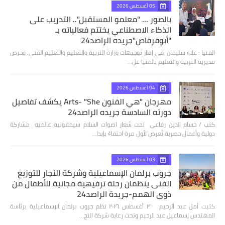
05 أغسطس 2026
بالصور ... "معلمو المستقبل".. التدريب على
الذكاء الاصطناعي يختتم فعالياته بـ
"أبوقرقاص"جريده الراصد24
المنيا : علاء سليمان في إطار توجيهات وزارة التربية والتعليم والتعليم الفني، وحرص
مديرية التربية والتعليم بالمنيا عل…
04 أغسطس 2026
مهرجان "هي الفنون Arts- "She يكشف تفاصيل
دورته السادسة جريده الراصد24
كتب / حسام الدين رفاعي تحت شعار اصوات السلام سيمفونيه عالميه مشاركة
دولية وأعمال حصرية تُعرض لأول مرة احتفاءً بإبدا…
03 أغسطس 2026
جروب برلمان الإسماعيلية وشركة النجار للتوزيع
الفنى ينظمان رحلة ترفيهية مجانية للأطفال من
ذوي الهمم-جريدة الراصد24
كتبت أمل عبد الرحيم ٣ أغسطس ٢٠٢٦ نظم جروب برلمان الإسماعيلية برئاسة
المهندس إسماعيل عبد الرحيم وتحت رعاية شركة النج…