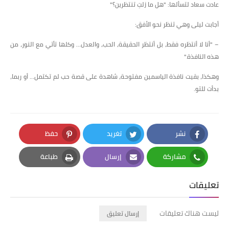
عادت سعاد لتسألها: "هل ما زلتِ تنتظرين؟"
أجابت ليلى وهي تنظر نحو الأفق:
– "أنا لا أنتظره فقط، بل أنتظر الحقيقة، الحب، والعدل... وكلها تأتي مع النور، من
هذه النافذة."
وهكذا، بقيت نافذة الياسمين مفتوحة، شاهدة على قصة حب لم تكتمل... أو ربما،
بدأت للتو.
نشر
تغريد
حفظ
Pinterest
Twitter
Facebook
مشاركة
إرسال
طباعة
Print
Email
Whatsapp
تعليقات
ليست هناك تعليقات
إرسال تعليق