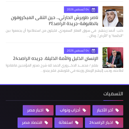
04 أغسطس 2026
ناصر طويرش الحارثي.. حين التقى الميكروفون
بالطابوقة-جريدة الراصد٢٤
كتب: أحمد زينهم في سوق العقار السعودي، قليلون من استطاعوا أن يجمعوا بين
"الكلمة" و "الأرض"، وكان…
04 أغسطس 2026
الإنسان الذليل والأمة الذليلة. جريده الراصد24
بقلم / محمـــد الدكـــروري الحمد لله شرح صدور المؤمنين فانقادوا
لطاعته، وحبب إليهم الإيمان وزينه في قلوبهم، فلم يجدو…
التسميات
آخر الأخبار
أحزاب ونواب
اخبار مصر
اخبار الراصد24
استغاثة
اقتصاد مصر