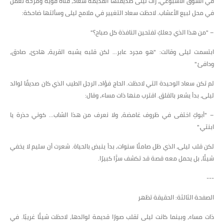
في السوق الأسبوعي، رأت ليلى صديقتها القديمة سعاد، فتاة قوية ومرحة تعمل
في محل لبيع الأعشاب. لاحظت سعاد التغيير في ملامح ليلى وسألتها ضاحكة:
– "من هذا الذي جعلكِ تفتحين النافذة كل صباح؟"
ابتسمت ليلى وقالت: "هو مجرد عابر... لكن قلبه يشبه القرية، هادئ، صادق،
ودافئ."
لم تكن سعاد الوحيدة التي لاحظت. الحاج فؤاد، الرجل الطيب الذي كان صديقًا لوالد
ليلى، بدأ يشعر بالقلق. اقترب منها ذات مساء، وقال:
– "أبوكِ اختفى في ظروف غامضة، ولا نعرف من هذا الشاب... كوني حذرة يا
ابنتي."
لكن قلب ليلى، الذي ظل صامتًا سنوات، بدأ ينبض بالحياة. شعرت أن سليم لا يخفي
شيئًا، بل يحمل معه قصة قد تكشف سرًّا كبيرًا.
---
الصفحة الثالثة: الحقيقة تظهر
ذات مساء، وبينما كانت ليلى تقلب صورًا قديمة لوالدها، لاحظت شيئًا غريبًا. في