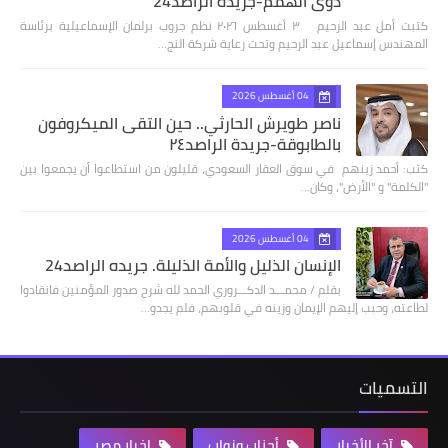
ذوي الهمم-جريدة الراصد24
كتبت أمل عبد الرحيم ٣ أغسطس ٢٠٢٦ نظم جروب برلمان الإسماعيلية برئاسة
المهندس إسماعيل عبد الرحيم وتحت رعاية شركة النج…
04 أغسطس 2026
ناصر طويرش الحارثي.. حين التقى الميكروفون
بالطابوقة-جريدة الراصد٢٤
كتب: أحمد زينهم في سوق العقار السعودي، قليلون من استطاعوا أن يجمعوا بين
"الكلمة" و "الأرض"، وكان…
04 أغسطس 2026
الإنسان الذليل والأمة الذليلة. جريده الراصد24
بقلم / محمـــد الدكـــروري الحمد لله شرح صدور المؤمنين فانقادوا
لطاعته، وحبب إليهم الإيمان وزينه في قلوبهم، فلم يجدو…
التسميات
آخر الأخبار
أحزاب ونواب
اخبار مصر