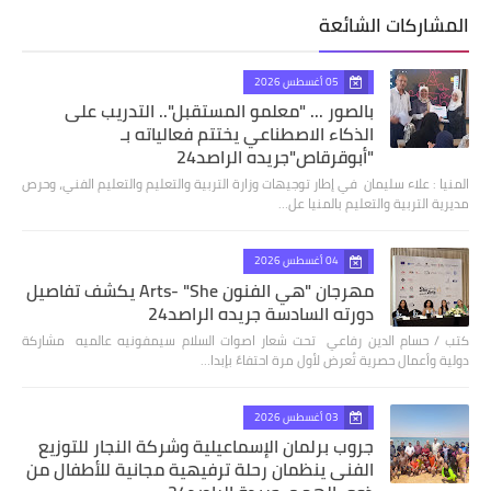
المشاركات الشائعة
05 أغسطس 2026
بالصور ... "معلمو المستقبل".. التدريب على
الذكاء الاصطناعي يختتم فعالياته بـ
"أبوقرقاص"جريده الراصد24
المنيا : علاء سليمان في إطار توجيهات وزارة التربية والتعليم والتعليم الفني، وحرص
مديرية التربية والتعليم بالمنيا عل…
04 أغسطس 2026
مهرجان "هي الفنون Arts- "She يكشف تفاصيل
دورته السادسة جريده الراصد24
كتب / حسام الدين رفاعي تحت شعار اصوات السلام سيمفونيه عالميه مشاركة
دولية وأعمال حصرية تُعرض لأول مرة احتفاءً بإبدا…
03 أغسطس 2026
جروب برلمان الإسماعيلية وشركة النجار للتوزيع
الفنى ينظمان رحلة ترفيهية مجانية للأطفال من