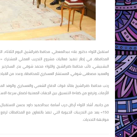
استقبل اللواء دكتور علاء عبدالمعطي، محافظ كفرالشيخ، اليوم الثلاثاء، ا
البشبيشي، نائب محافظ كفرالشيخ، واللواء محمد شوقي بدر، السكرتير العا
والعميد مصطفى شوقي، المستشار العسكري للمحافظة، وعدد من القيادات
رحب محافظ كفرالشيخ بقائد قوات الدفاع الشعبي والعسكري والوفد المرا
الأزمات، وترفع من كفاءة التنسيق بين الجهات المعنية لضمان سرعة الاستج
من جانبه، أشاد اللواء أركان حرب أسامة عبدالحميد داود بحسن الاستقبال
150» يعد من التدريبات الحيوية التي تنفذ بالتعاون مع المحافظات ل
مواجهة التحديات.