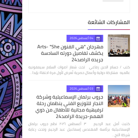
المشاركات الشائعة
04 أغسطس 2026
مهرجان "هي الفنون Arts- "She
يكشف تفاصيل دورته السادسة
جريده الراصد24
كتب / حسام الدين رفاعي تحت شعار اصوات السلام سيمفونيه
عالميه مشاركة دولية وأعمال حصرية تُعرض لأول مرة احتفاءً بإبدا…
03 أغسطس 2026
جروب برلمان الإسماعيلية وشركة
النجار للتوزيع الفنى ينظمان رحلة
ترفيهية مجانية للأطفال من ذوي
الهمم-جريدة الراصد24
كتبت أمل عبد الرحيم ٣ أغسطس ٢٠٢٦ نظم جروب برلمان
الإسماعيلية برئاسة المهندس إسماعيل عبد الرحيم وتحت رعاية
شركة النج…