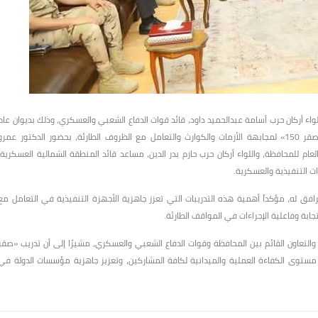
للواء أركان حرب أسامة عبدالحميد داود، قائد قوات الدفاع الشعبي والعسكري، وذلك بديوان عام
المحافظة، في إطار تنفيذ فعاليات مشروع التدريب العملي المشترك «صقر 150» لمجابهة الأزمات والكوارث والتعامل مع الظروف الطارئة، بحضور الدكتور عمرو
م للمحافظة، واللواء أركان حرب حازم بدر الدين، مساعد قائد المنطقة الشمالية العسكرية،
 التنفيذية والعسكرية.
فق له، مؤكداً أهمية هذه التدريبات التي تعزز جاهزية الأجهزة التنفيذية في التعامل مع
ابة وفاعلية الإجراءات في المواقف الطارئة.
 والتعاون القائم بين المحافظة وقوات الدفاع الشعبي والعسكري، مشيرًا إلى أن تدريب «صقر
رفع مستوى الكفاءة العملية والميدانية لكافة المشاركين، وتعزيز جاهزية مؤسسات الدولة في