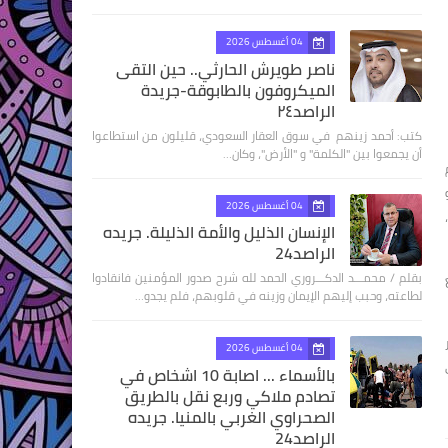
04 أغسطس 2026
ناصر طويرش الحارثي.. حين التقى
الميكروفون بالطابوقة-جريدة
الراصد٢٤
كتب: أحمد زينهم في سوق العقار السعودي، قليلون من استطاعوا
أن يجمعوا بين "الكلمة" و "الأرض"، وكان…
04 أغسطس 2026
الإنسان الذليل والأمة الذليلة. جريده
الراصد24
بقلم / محمـــد الدكـــروري الحمد لله شرح صدور المؤمنين فانقادوا
لطاعته، وحبب إليهم الإيمان وزينه في قلوبهم، فلم يجدو…
04 أغسطس 2026
بالأسماء ... اصابة 10 اشخاص في
تصادم ملاكي وربع نقل بالطريق
الصحراوي الغربي بالمنيا. جريده
الراصد24