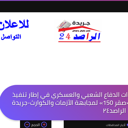
ت الدفاع الشعبي والعسكري في إطار تنفيذ
مشروع التدريب العملي المشترك «صقر 150» لمجابهة الأزمات والكوارث-جريدة
الراصد٢٤
الحجم
أخبار المحافظات