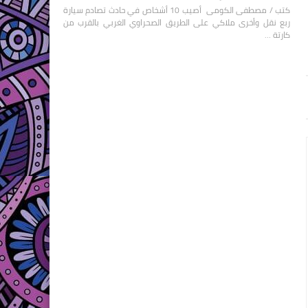
كتب / مصطفى الكومى أصيب 10 أشخاص في حادث تصادم سيارة
ربع نقل وأخرى ملاكي على الطريق الصحراوي الغربي بالقرب من
كارتة …