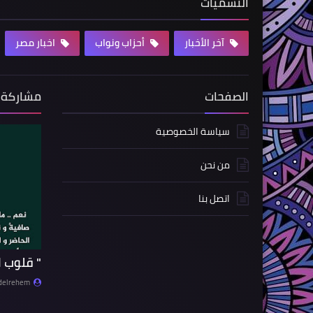
التسميات
آخر الأخبار
أحزاب ونواب
اخبار مصر
الصفحات
مشاركة 
سياسة الخصوصية
من نحن
اتصل بنا
" قلوب ا
delrehem