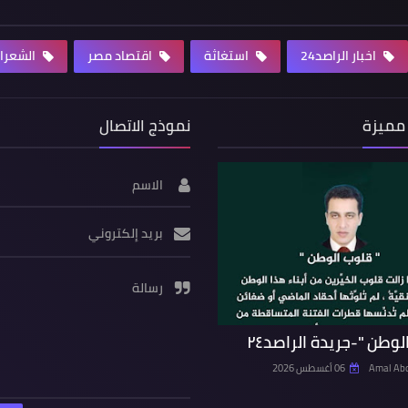
اخبار الراصد24
استغاثة
اقتصاد مصر
الشعرا
مميزة
نموذج الاتصال
الاسم
بريد إلكتروني
رسالة
لوطن "-جريدة الراصد٢٤
Amal Ab
06 أغسطس 2026