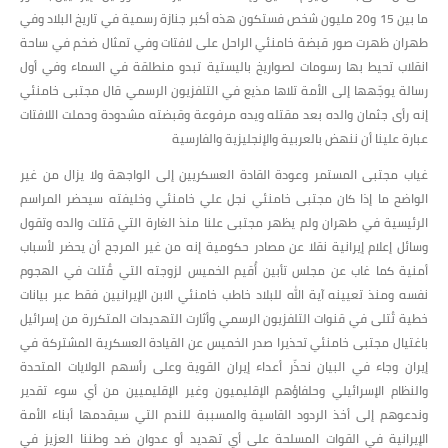
ما بين 15 و20 مليون شخص فستكون هذه أكبر جنازة رسمية في تاريخ البلاد وفي
طهران ظهرت صور قبضة خامنئي الراحل على لافتات وفي تمثال ضخم في ساحة
انقلاب تحيط بها رسومات لصواريخ باليستية تبدو منطلقة في السماء وفي أول
رسالة يوجّهها إلى الأمة تلاها مذيع في التلفزيون الرسمي قال مجتبى خامنئي
إنه رأى جثمان والده بعد مقتله ويده مرفوعة وقبضته مشدودة وحملت اللافتات
عبارة علينا أن ننهض بالعربية والإنجليزية والفارسية
غياب مجتبى المستمر وعودة القادة العسكريين إلى الواجهة ولا يزال من غير
الواضح ما إذا كان مجتبى خامنئي نجل علي خامنئي وخليفته سيحضر المراسم
الرئيسية في طهران ولم يظهر مجتبى علنا منذ الغارة التي قتلت والده وتقول
وسائل إعلام إيرانية نقلا عن مصادر حكومية إنه من غير المرجح أن يحضر لأسباب
أمنية كما غاب عن مجلس تأبين أُقيم الخميس لزوجته التي قُتلت في الهجوم
نفسه ومنذ تعيينه آية الله للبلاد خاطب خامنئي الابن الإيرانيين فقط عبر بيانات
خطية تُتلى في قنوات التلفزيون الرسمي وأثارت التهديدات المتكررة من إسرائيل
باغتيال مجتبى خامنئي تحذيرا صدر الخميس عن القيادة العسكرية المشتركة في
إيران وجاء في البيان نحذّر أعداء إيران القوية وعلى رأسهم الولايات المتحدة
والنظام الإسرائيلي وحلفاؤهم الإقليميون وغير الإقليميين من أي سوء تقدير
وندعوهم إلى أخذ الردود القاسية والمسببة للندم التي سيقدمها أبناء الأمة
الإيرانية في القوات المسلحة على أي تهديد أو عدوان ضد وطننا العزيز في