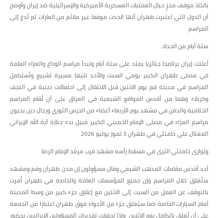
باتخاذ موقف مخزٍ حيال العمليات العسكرية الأميركية والإسرائيلية ضد إيران وأوضح
أن الدول التي اعتبرت طهران أنها اتخذت موقفا غير ملائم من الغارات لم تُدعَ إلى
المراسم
ستة أيام من الحداد
أعلنت إيران برنامجا جنائزيا يمتد على ستة أيام وتبدأ مراسم الوداع والعزاء العامة
في مصلى طهران الكبير يومي السبت والأحد تليها مسيرة تشييع وتُستكمل
المراسم في مدينة قم يوم الاثنين قبل الانتقال إلى احتفالات دينية في النجف
وكربلاء وهما من أقدس المواقع الشيعية في العراق على أن تُقام المراسم
الختامية والدفن في مشهد يوم الأربعاء أعضاء من الحرس الثوري ورجال دين يحيون
مراسم العزاء في مصلى الإمام الخميني الكبير قبيل بدء جنازة آية الله الإيراني
المغتال علي خامنئي في طهران 3 تموز يوليو 2026
ويُوارى خامنئي الثرى في مسقط رأسه مشهد قرب مرقد الإمام الرضا
أحد أقدس مقامات المذهب الشيعي وقال مسؤولون إن مدن طهران وقم ومشهد
ستُغلق خلال المراسم وإن جميع المؤسسات العامة والخاصة في طهران أُمرت
بالتوقف عن العمل من السبت إلى الاثنين مع إغلاق جزء كبير من وسط المدينة
أمام السيارات الخاصة كما سيُغلق جزء من الأجواء فوق طهران اعتبارا من الجمعة
على أن تُغلق بالكامل يوم الاثنين وإذا تحققت تقديرات المسؤولين الإيرانيين بحضور