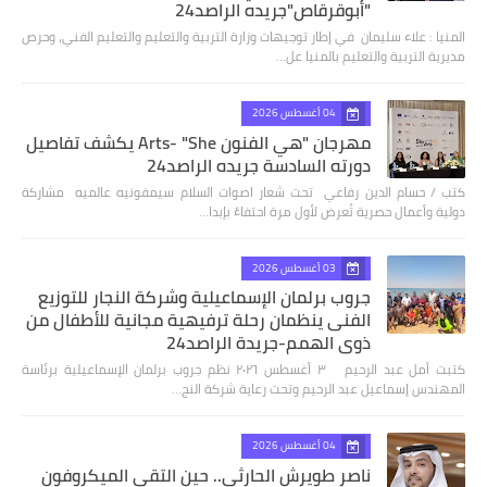
"أبوقرقاص"جريده الراصد24
المنيا : علاء سليمان في إطار توجيهات وزارة التربية والتعليم والتعليم الفني، وحرص
مديرية التربية والتعليم بالمنيا عل…
04 أغسطس 2026
مهرجان "هي الفنون Arts- "She يكشف تفاصيل
دورته السادسة جريده الراصد24
كتب / حسام الدين رفاعي تحت شعار اصوات السلام سيمفونيه عالميه مشاركة
دولية وأعمال حصرية تُعرض لأول مرة احتفاءً بإبدا…
03 أغسطس 2026
جروب برلمان الإسماعيلية وشركة النجار للتوزيع
الفنى ينظمان رحلة ترفيهية مجانية للأطفال من
ذوي الهمم-جريدة الراصد24
كتبت أمل عبد الرحيم ٣ أغسطس ٢٠٢٦ نظم جروب برلمان الإسماعيلية برئاسة
المهندس إسماعيل عبد الرحيم وتحت رعاية شركة النج…
04 أغسطس 2026
ناصر طويرش الحارثي.. حين التقى الميكروفون