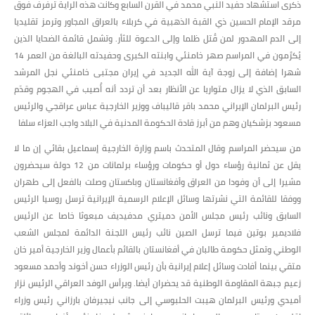
ذكرى استشهاد حفيد النبي محمد في القرن السابع وكانت هذه الراية ترفرف فوق
مرقد الإمام الحسين ذي القبة الذهبية في كربلاء بالعراق المجاور وترمز تقليديا
إلى الدم المهدور لمن قُتل ظلما وإلى الدعوة للثأر. وتشمل قائمة الضحايا الذين
يُكرَّمون في المراسم صهر خامنئي وابنته الكبرى وحفيدته البالغة من العمر 14
شهرا إضافة إلى زوجة آية الله الجديد في إيران مجتبى خامنئي نجل المرشد
السابق الذي لا يزال متواريا عن الأنظار بعد أن تردد أنه أُصيب في الهجوم وقدّم
رئيس البرلمان الإيراني محمد باقر قاليباف ووزير الخارجية عباس عراقجي والرئيس
مسعود بزشكيان وهم من أبرز قادة الحكومة المدنية في البلاد واجب العزاء سلفا
من سيحضر المراسم وقال المتحدث باسم وزارة الخارجية إسماعيل بقائي إن ما لا
يقل عن ثمانية رؤساء دول أو حكومات ورؤساء برلمانات من 12 دولة سيحضرون
مشيرا إلى أن وفودا من العراق وأفغانستان وباكستان وصلت بالفعل إلى طهران
ووفقا للقائمة التي نشرتها وسائل الإعلام الرسمية الإيرانية ترسل روسيا الرئيس
السابق ونائب رئيس مجلس الأمن دميتري مدفيديف مبعوثا خاصا عن الرئيس
فلاديمير بوتين فيما ترسل الصين نائب رئيس اللجنة الدائمة لمجلس الشعب
الوطني وتمثل حكومة طالبان في أفغانستان بالقائم بأعمال وزير الخارجية أمير خان
متقي بينما أفادت وسائل إعلام إيرانية بأن رئيس الوزراء حسن أخوند وأحمد مسعود
زعيم جبهة المقاومة الوطنية قد يحضران أيضا. ويرأس الوفد العراقي الرئيس نزار
أميدي ورئيس البرلمان هيبت الحلبوسي إلى جانب نيجيرفان بارزاني رئيس وزراء