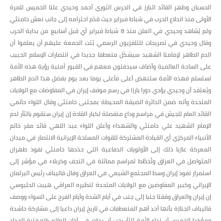
الحسبان وظهر القائد البارز في الحرس الثوري أحمد وحيدي علنا الخميس للمرة
الأولى منذ اندلاع الحرب في شباط فبراير حيث قدّم احترامه إلى جانب نعش خامنئي
ولم يُشاهد وحيدي في العلن منذ 8 شباط فبراير أي قبل أسابيع من بداية الحرب
وقال وحيدي في تصريحات للتلفزيون الرسمي بُثت الجمعة عليهم أن يعلموا أن
الدم الطاهر لإمامنا الشهيد سيشكّل منعطفا جديدا في انتصارات الإسلام الحبيب
على الساحة العالمية وأضاف سيدفنون معهم في القبور أمنية رؤية هذه الأمة
تستسلم فهذه الأمة ستنهض أعلى فأعلى يوما بعد يوم بفضل هذا الدم الطاهر
ويُعتقد أن وحيدي يؤدي دورا بارزا في رسم موقف إيران في المفاوضات مع الولايات
المتحدة وأنه ضمن الدائرة الضيقة المحيطة بمجتبى خامنئي وقال اللواء حاتمي
القائد العام للجيش في مراسم وداع منفصلة لكبار القادة إن إيران ستقوم بالثأر لدم
الإمام الشهيد علي خامنئي والشهداء وأعلن اللواء عبد اللهي قائد مقر خاتم
الأنبياء المركزي أي القيادة المشتركة للقوات المسلحة الإيرانية الانتصار في ميدان
المعركة عازيا ذلك إلى الأولويات الدفاعية التي حدّدها خامنئي نفوذ طهران
المتواصل في العراق وتُخطَّط لمراسم مماثلة في النجف وكربلاء في مؤشر إلى
استمرار نفوذ إيران وسط المجتمع الشيعي في العراق وقال قاليباف رئيس البرلمان
الإيراني وكبير المفاوضين مع الولايات المتحدة لنظيره العراقي هيبت الحلبوسي
إن إيران والعراق وقفتا جنبا إلى جنب في أيام الشدة وأيام الفرح على السواء ووصف
قاليباف الجنازة بأنها أحد أهم المنعطفات في تاريخ إيران داعيا إلى مشاركة حاشدة
ومؤكدا الخميس أن نداء الأمة للثأر يجب أن يدوّي في آذان العالم كله فترة الحداد