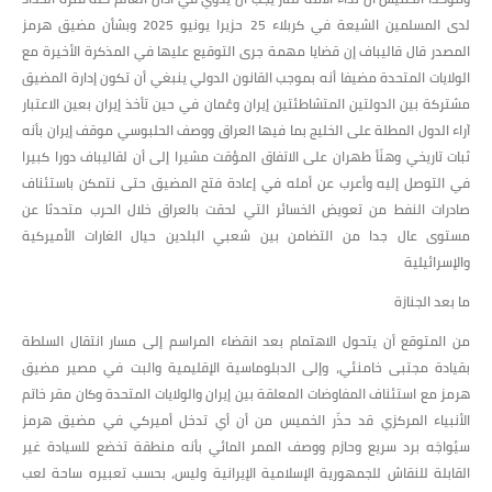
لدى المسلمين الشيعة في كربلاء 25 حزيرا يونيو 2025 وبشأن مضيق هرمز
المصدر قال قاليباف إن قضايا مهمة جرى التوقيع عليها في المذكرة الأخيرة مع
الولايات المتحدة مضيفا أنه بموجب القانون الدولي ينبغي أن تكون إدارة المضيق
مشتركة بين الدولتين المتشاطئتين إيران وعُمان في حين تأخذ إيران بعين الاعتبار
آراء الدول المطلة على الخليج بما فيها العراق ووصف الحلبوسي موقف إيران بأنه
ثبات تاريخي وهنّأ طهران على الاتفاق المؤقت مشيرا إلى أن لقاليباف دورا كبيرا
في التوصل إليه وأعرب عن أمله في إعادة فتح المضيق حتى نتمكن باستئناف
صادرات النفط من تعويض الخسائر التي لحقت بالعراق خلال الحرب متحدثا عن
مستوى عال جدا من التضامن بين شعبي البلدين حيال الغارات الأميركية
والإسرائيلية
ما بعد الجنازة
من المتوقع أن يتحول الاهتمام بعد انقضاء المراسم إلى مسار انتقال السلطة
بقيادة مجتبى خامنئي، وإلى الدبلوماسية الإقليمية والبت في مصير مضيق
هرمز مع استئناف المفاوضات المعلقة بين إيران والولايات المتحدة وكان مقر خاتم
الأنبياء المركزي قد حذّر الخميس من أن أي تدخل أميركي في مضيق هرمز
سيُواجَه برد سريع وحازم ووصف الممر المائي بأنه منطقة تخضع للسيادة غير
القابلة للنقاش للجمهورية الإسلامية الإيرانية وليس، بحسب تعبيره ساحة لعب