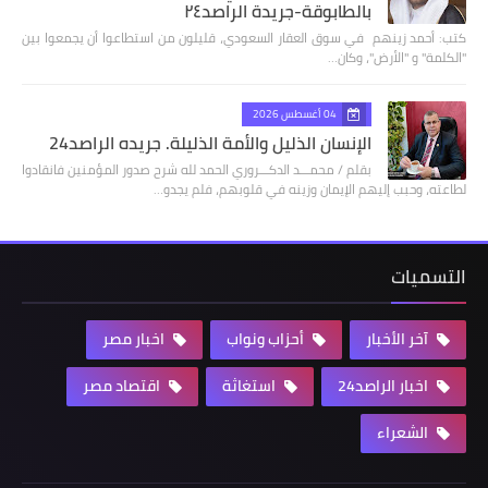
بالطابوقة-جريدة الراصد٢٤
كتب: أحمد زينهم في سوق العقار السعودي، قليلون من استطاعوا أن يجمعوا بين
"الكلمة" و "الأرض"، وكان…
04 أغسطس 2026
الإنسان الذليل والأمة الذليلة. جريده الراصد24
بقلم / محمـــد الدكـــروري الحمد لله شرح صدور المؤمنين فانقادوا
لطاعته، وحبب إليهم الإيمان وزينه في قلوبهم، فلم يجدو…
التسميات
آخر الأخبار
أحزاب ونواب
اخبار مصر
اخبار الراصد24
استغاثة
اقتصاد مصر
الشعراء