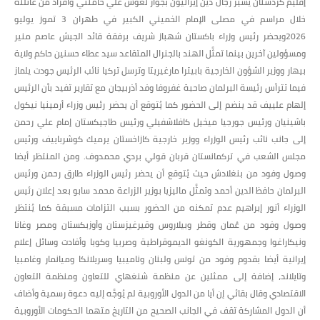
إقليم كردستان يسير رجال دين إيرانيون بجوار نعوش علي خامنئي وأفراد من عائلته
خلال مراسم في مصلى الإمام الخميني الكبير في طهران 3 تموز يوليو
2026ويحضر رئيس وزراء باكستان شهباز شريف برفقة قائد الجيش عاصم منير
ومسؤولين آخرين بينما تمثَّل الهند بالجنرال المتقاعد سيد عطاء حسنين حاكم ولاية
بيهار ووزير الشؤون الخارجية بابيترا مارغيريتا وترسل تركيا نائب الرئيس جودت يلماز
فيما تترأس رئيسة البرلمان صاحبة غفروفا وفد أذربيجان مع تقارير تفيد بأن الرئيس
إلهام علييف قد ينضم إلى الحضور كما يُتوقع أن يحضر رئيس وزراء أرمينيا نيكول
باشينيان ورئيس جورجيا ميخيل كافلاشفيلي ورئيس طاجيكستان إمام علي رحمن
إلى جانب نائب رئيس الوزراء ووزير خارجية كازاخستان يرميك كوشرباييف ورئيس
مجلس الشعب في تركمانستان قربان قولي بردي محمدوف. ومن المنتظر أيضا
وصول وفود من بنغلادش حيث يُتوقع أن يحضر رئيس الوزراء طارق رحمن ورئيس
البرلمان حافظ الدين أحمد وتمثَّل ماليزيا بوزير الزراعة محمد سابو بعد إعلان رئيس
الوزراء أنور إبراهيم عدم تمكنه من الحضور بسبب التزامات مسبقة كما يُنتظر
وصول وفود من عُمان وقطر وبيلاروس وقيرغيزستان وأوزبكستان ومصر وغانا
ونيكاراغوا وجمهورية الكونغو الديموقراطية وصربيا وكوبا وأفادت وسائل إعلام
إيرانية أيضا بقدوم وفود من تونس ولبنان وناميبيا وسريلانكا وميانمار وغامبيا
وتايلاند، إضافة إلى ممثلين عن منظمة شنغهاي للتعاون ومنظمة التعاون
الاقتصادي وقال بقائي إن أيا من الدول الأوروبية لم يُوجَّه إليه دعوة رسمية وأضاف
أن الدول المشاركة تقف في الجانب الصحيح من التاريخ متهما الحكومات الأوروبية