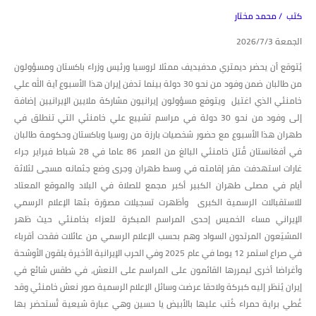
كتب / محمد مختار
الجمعة 2026/7/3
يُتوقع أن يحضر ديمتري مدفيديف ممثلا لروسيا ورئيس وزراء باكستان ومسؤولون
من طالبان ضمن وفود من نحو 30 دولة بينما تدفن إيران هذا الأسبوع آية الله علي
خامنئي الذي اغتيل ويتوقع مسؤولون إيرانيون مشاركة ملايين الإيرانيين إضافة
إلى وفود من نحو 30 دولة في مراسم تشييع علي خامنئي التي تنطلق في
طهران هذا الأسبوع مع حضور شخصيات بارزة من روسيا وباكستان وحكومة طالبان
في أفغانستان قُتل خامنئي البالغ من العمر 86 عاما في 28 شباط فبراير جراء
غارات استهدفت مقر إقامته في وسط طهران وجرى وضع جثمانه مسجى لثلاثة
أيام في مصلى طهران الكبير أكبر مجمع للصلاة في البلاد والموقع المعتاد
للاستقبالات الرسمية الكبرى وأظهرت تسجيلات مصوّرة بثها الإعلام الرسمي
الإيراني مساء الخميس إحدى المراسم المبكرة للعزاء بخامنئي حيث ظهر
المشيّعون المرتدون السواد وهم بحسب الإعلام الرسمي من عائلات فقدت أقرباء
في صراع استمر 12 يوما في عام 2025 وفي الحرب الإيرانية الأخيرة يلقون الأوشحة
وأغراضا أخرى ليمررها القائمون على المراسم على النعش، في طقس شائع في
إيران يُنظر إليه كبركة ولاحقا عرضت وسائل الإعلام الرسمية صور نعش خامنئي وقد
غُطي براية حمراء كُتب عليها بالأبيض يا حسين وهي عبارة شيعية تُستحضر بها