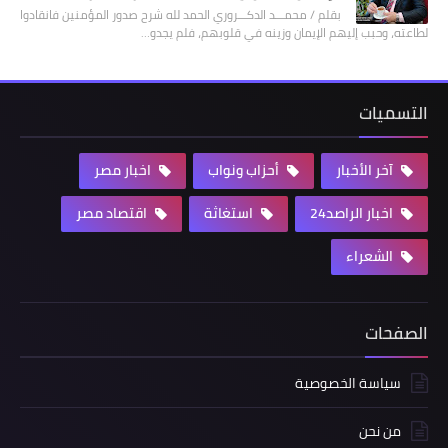
بقلم / محمـــد الدكـــروري الحمد لله شرح صدور المؤمنين فانقادوا
لطاعته، وحبب إليهم الإيمان وزينه في قلوبهم، فلم يجدو…
التسميات
آخر الأخبار
أحزاب ونواب
اخبار مصر
اخبار الراصد24
استغاثة
اقتصاد مصر
الشعراء
الصفحات
سياسة الخصوصية
من نحن