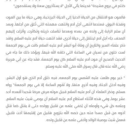
كنتم في بروج مشيدة" فحينما يأتي الأجل "لا يستأخرون سعة ولا يستقدمون"
فالموت هو الانتقال من الحياة الدنيا إلى الحياة البرزخية، وهي حياة ما بين الموت
ونفخة البوق، فعندما انتهى أجل آدم وانتهت مهمته التي خُلق من أجلها، وبعد
أن سلم الراية إلى ولده من بعده وبعدما تناسلت ذريته وتكاثرت، وأنزلت إليهم
الصحف، جاء أجل آدم لينتقل إلى حياة أخرى، فقد انتهت حياة آدم عليه السلام، ولقد
ذكر علماء السير والتاريخ أن وفاة أبو البشر آدم عليه السلام كانت في يوم الجمعة
لست خلون من نسيان في الساعة التي خلقه الله فيها، ويؤكد ذلك ما جاء في
الحديث الصحيح أن موت آدم عليه السلام كان يوم الجمعة، فقد جاء عن أبي هريرة
رضي الله عنه قال، قال رسول الله صلى الله عليه وسلم.
" خير يوم طلعت عليه الشمس يوم الجمعه، فيه خلق آدم الذي هو أول البشر،
وفيه أدخل الجنة، وفيه أخرج منها، ولا تقوم الساعة إلا في يوم الجمعة" رواه
مسلم، وذكر العلماء أن آدم عليه السلام قبيل موته مرض مرضا شديدا أقعده أحد
عشر يوما، وفي هذه الأثناء استطاع آدم عليه السلام أن يوصي شيث عليه السلام،
وعلمه كل شيء وأوصاه أن يُخفي علمه عن قابيل وولده حتى لا يقتل كما قتل
أخوه من قبل حسدا منه حين خصه الله بتزويج هابيل من إقليمها أخت قابيل،
فعمل شيث بوصية الوالد وأخفى علمه عن قابيل ولده.