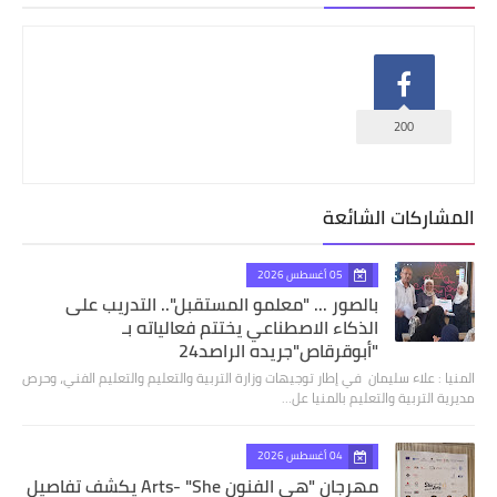
200
المشاركات الشائعة
05 أغسطس 2026
بالصور ... "معلمو المستقبل".. التدريب على
الذكاء الاصطناعي يختتم فعالياته بـ
"أبوقرقاص"جريده الراصد24
المنيا : علاء سليمان في إطار توجيهات وزارة التربية والتعليم والتعليم الفني، وحرص
مديرية التربية والتعليم بالمنيا عل…
04 أغسطس 2026
مهرجان "هي الفنون Arts- "She يكشف تفاصيل