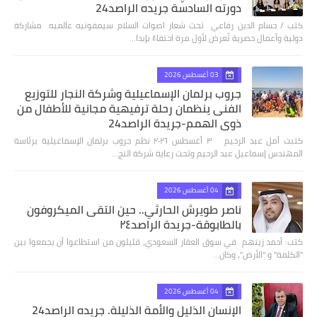
دورته السادسة جريده الراصد24
كتب / حسام الدين رفاعي تحت شعار اصوات السلام سيمفونيه عالميه مشاركة
دولية وأعمال حصرية تُعرض لأول مرة احتفاءً بإبدا…
03 أغسطس 2026
جروب برلمان الإسماعيلية وشركة النجار للتوزيع
الفنى ينظمان رحلة ترفيهية مجانية للأطفال من
ذوي الهمم-جريدة الراصد24
كتبت أمل عبد الرحيم ٣ أغسطس ٢٠٢٦ نظم جروب برلمان الإسماعيلية برئاسة
المهندس إسماعيل عبد الرحيم وتحت رعاية شركة النج…
04 أغسطس 2026
ناصر طويرش الحارثي.. حين التقى الميكروفون
بالطابوقة-جريدة الراصد٢٤
كتب: أحمد زينهم في سوق العقار السعودي، قليلون من استطاعوا أن يجمعوا بين
"الكلمة" و "الأرض"، وكان…
04 أغسطس 2026
الإنسان الذليل والأمة الذليلة. جريده الراصد24