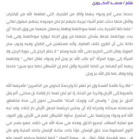
بقلم / محمـــد الدكـــروري
عندما عصي آدم وحواء ربهما وأكلا من الشجرة، التي نهاهما الله من الإقتراب
والأكل منها حدثت لهم أشياء غريبة عليهم لم تكن موجوده بينهم، فيقول تعالي
" فلما ذاقا الشجرة بدت لهما سوءاتهما وطفقا يخصفان عليهما من ورق الجنة" أي
بدت عوراتهما، فجعلا يشدان عليهما من ورق الجنة ليواريا سوءاتهما، وفي هذا
دلالة على أن العُريّ خلاف الفطرة، وأنه مستهجن في الطباع، وفيه وجوب ستر
العورة، وقال النبى الكريم صلى الله عليه وسلم " لا ينظر الرجل إلى عورة الرجل، ولا
المرأة إلى عورة المرأة "ثم عاتب الله عز وجل آدم وحواء، فقال تعالي " وناداهما
ربهما ألم أنهكما عن تلكما الشجرة وأقل لكم إن الشيطان لكما عدو مبين" فندما
وتابا وقالا، كما قال الله عز وجل.
" قالا ربنا ظلمنا أنفسنا وإن لم تغفر لنا وترحمنا لنكونن من الخاسرين" فأمرهما الله
بالهبوط إلى الأرض وأخرجا من الجنة، إذ لم تكن لهما دار إقامة بل سكنى، ألم يقل
الحق عز وجل " واسكن أنت وزوجك الجنة" فالسكنى تكون إلى مدة فتنقطع،
فبحكمته سبحانه وقدرته أراد أن يمتحن ذريتهما فجعل الأرض دار ابتلاء، وقد نبه
الله آدم وحواء وذريتهما على استمرار عداوة الشيطان لهم في الأرض، وإن الموت
هو نهاية المطاف لجميع الخلق وهذه هي سنة الله في خلقه، فهو مقدر في
اللوح المحفوظ منذ خلق الإنسان، فإذا جاءت ساعة الإنسان جاءته المنية ولو كان
في بروج مُشيدة، فقال تعالى في سورة النساء " أينما تكونوا يدرككم الموت ولو