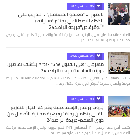
05 أغسطس 2026
بالصور ... "معلمو المستقبل".. التدريب على
الذكاء الاصطناعي يختتم فعالياته بـ
"أبوقرقاص"جريده الراصد24
المنيا : علاء سليمان في إطار توجيهات وزارة التربية والتعليم والتعليم الفني، وحرص
مديرية التربية والتعليم بالمنيا عل…
04 أغسطس 2026
مهرجان "هي الفنون Arts- "She يكشف تفاصيل
دورته السادسة جريده الراصد24
كتب / حسام الدين رفاعي تحت شعار اصوات السلام سيمفونيه عالميه مشاركة
دولية وأعمال حصرية تُعرض لأول مرة احتفاءً بإبدا…
03 أغسطس 2026
جروب برلمان الإسماعيلية وشركة النجار للتوزيع
الفنى ينظمان رحلة ترفيهية مجانية للأطفال من
ذوي الهمم-جريدة الراصد24
كتبت أمل عبد الرحيم ٣ أغسطس ٢٠٢٦ نظم جروب برلمان الإسماعيلية برئاسة
المهندس إسماعيل عبد الرحيم وتحت رعاية شركة النج…