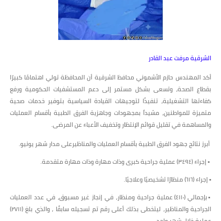
الشرقية مرفت عبد القادر
أكد المهندس حازم الأشموني محافظ الشرقية أن المحافظة تولي اهتمامًا كبيرًا
بقطاع الصحة، وتسعى بشكل مستمر إلى دعم المستشفيات الحكومية ورفع
كفاءتها التشغيلية، تنفيذًا لتوجيهات القيادة السياسية بتوفير خدمات صحية
متميزة للمواطنين، مشيداً بمجهودات وجاهزية الفرق الطبية بأقسام العمليات
والمساهمة في تقليل قوائم الإنتظار وتخفيف الأعباء عن المرضى.
أبرز نتائج جهود الفرق الطبية بأقسام العمليات والمناظيرعلى مدار شهر يونيو.
▪️ إجراء (٣٤٩٤) عملية جراحية كبرى وذات مهارة وذات مهارة متقدمة.
▪️ إجراء (٦١٦) منظارًا تشخيصيًا وعلاجيًا.
▪️بإجمالي (٤١١٠) عملية جراحية ومنظار، في إنجاز غير مسبوق، في عدد العمليات
الجراحية والمناظير، ليتخطى بذلك أعلى رقم تم تسجيله سابقًا ، والذي بلغ (٢٧١١)
عملية خلال شهر واحد.