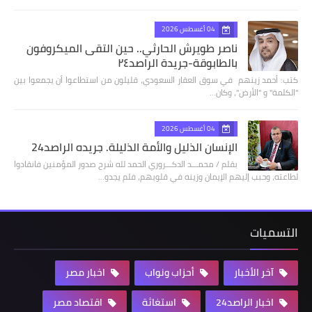
04 أغسطس 2026
ناصر طويرش الحارثي.. حين التقى الميكروفون
بالطابوقة-جريدة الراصد٢٤
كتب: أحمد زينهم في سوق العقار السعودي، قليلون من استطاعوا أن يجمعوا بين
"الكلمة" و "الأرض"، وكان…
04 أغسطس 2026
الإنسان الذليل والأمة الذليلة. جريده الراصد24
بقلم / محمـــد الدكـــروري الحمد لله شرح صدور المؤمنين فانقادوا
لطاعته، وحبب إليهم الإيمان وزينه في قلوبهم، فلم يجدو…
التسميات
آخر الأخبار
أحزاب ونواب
اخبار مصر
اخبار الراصد24
استغاثة
اقتصاد مصر