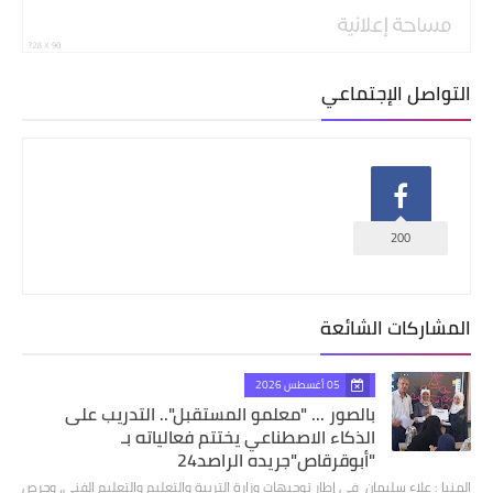
التواصل الإجتماعي
200
المشاركات الشائعة
05 أغسطس 2026
بالصور ... "معلمو المستقبل".. التدريب على
الذكاء الاصطناعي يختتم فعالياته بـ
"أبوقرقاص"جريده الراصد24
المنيا : علاء سليمان في إطار توجيهات وزارة التربية والتعليم والتعليم الفني، وحرص