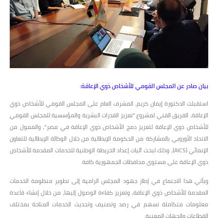
بيان صادر عن المجلس القومي للأشخاص ذوي الإعاقة:
استقبلت الدكتورة إيمان كريم، المشرف العام على المجلس القومي للأشخاص ذوي
الإعاقة، الفريق الفني لمشروع “تعزيز القدرات البشرية والمؤسسية للمجلس القومي
للأشخاص ذوي الإعاقة لتعزيز دمج الأشخاص ذوي الإعاقة في مصر”، والممول من
الاتحاد الأوروبي بالمشاركة من الحكومة الإيطالية من خلال الوكالة الإيطالية للتعاون
الإنمائي (AICS)، وذلك لبحث آليات إعداد الخريطة الوطنية للخدمات المقدمة للأشخاص
ذوي الإعاقة على مستوى محافظات الجمهورية كافة.
ويأتي هذا الاجتماع في إطار جهود المجلس الرامية إلى تطوير منظومة الخدمات
المقدمة للأشخاص ذوي الإعاقة، وتعزيز كفاءة الوصول إليها، من خلال إنشاء قاعدة
معلومات متكاملة تسهم في رصد وتصنيف وتحديث الخدمات المتاحة بمختلف
القطاعات والجهات المعنية.