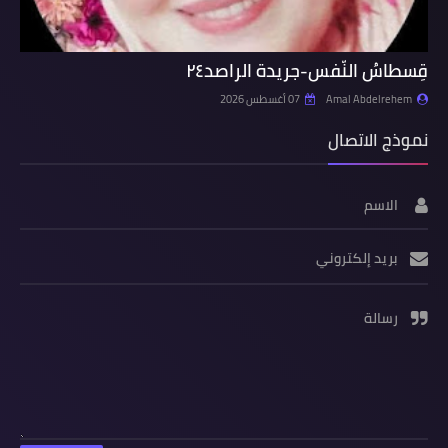
قِسطاسُ النّفس-جريدة الراصد٢٤
Amal Abdelrehem
07 أغسطس 2026
نموذج الاتصال
الاسم
بريد إلكتروني
رسالة