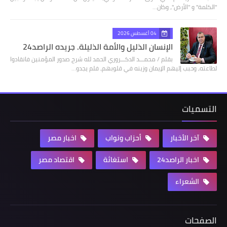
"الكلمة" و "الأرض"، وكان…
04 أغسطس 2026
الإنسان الذليل والأمة الذليلة. جريده الراصد24
بقلم / محمـــد الدكـــروري الحمد لله شرح صدور المؤمنين فانقادوا
لطاعته، وحبب إليهم الإيمان وزينه في قلوبهم، فلم يجدو…
التسميات
آخر الأخبار
أحزاب ونواب
اخبار مصر
اخبار الراصد24
استغاثة
اقتصاد مصر
الشعراء
الصفحات