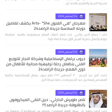
مديرية التربية والتعليم بالمنيا عل…
04 أغسطس 2026
مهرجان "هي الفنون Arts- "She يكشف تفاصيل
دورته السادسة جريده الراصد24
كتب / حسام الدين رفاعي تحت شعار اصوات السلام سيمفونيه عالميه مشاركة
دولية وأعمال حصرية تُعرض لأول مرة احتفاءً بإبدا…
03 أغسطس 2026
جروب برلمان الإسماعيلية وشركة النجار للتوزيع
الفنى ينظمان رحلة ترفيهية مجانية للأطفال من
ذوي الهمم-جريدة الراصد24
كتبت أمل عبد الرحيم ٣ أغسطس ٢٠٢٦ نظم جروب برلمان الإسماعيلية برئاسة
المهندس إسماعيل عبد الرحيم وتحت رعاية شركة النج…
04 أغسطس 2026
ناصر طويرش الحارثي.. حين التقى الميكروفون
بالطابوقة-جريدة الراصد٢٤
كتب: أحمد زينهم في سوق العقار السعودي، قليلون من استطاعوا أن يجمعوا بين