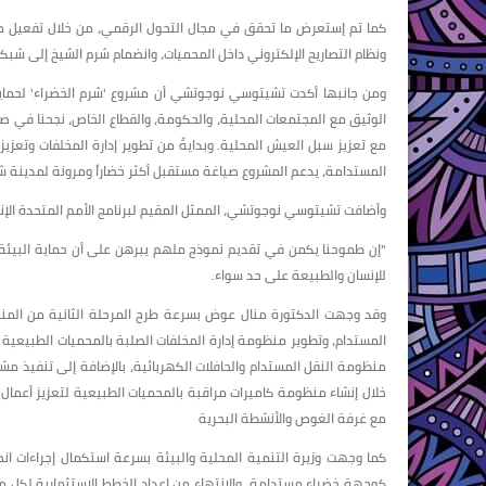
ونظام التصاريح الإلكتروني داخل المحميات، وانضمام شرم الشيخ إلى شبكة الم
ومن جانبها أكدت تشيتوسي نوجوتشي أن مشروع 'شرم الخضراء' لحماية 
الوثيق مع المجتمعات المحلية، والحكومة، والقطاع الخاص، نجحنا في ص
مع تعزيز سبل العيش المحلية. وبدايةً من تطوير إدارة المخلفات وتعزي
المستدامة، يدعم المشروع صياغة مستقبل أكثر خضاراً ومرونة لمدينة ش
وأضافت تشيتوسي نوجوتشي، الممثل المقيم لبرنامج الأمم المتحدة الإنمائي (UNDP) ف
"إن طموحنا يكمن في تقديم نموذج ملهم يبرهن على أن حماية البيئة، و
للإنسان والطبيعة على حد سواء.
وقد وجهت الدكتورة منال عوض بسرعة طرح المرحلة الثانية من المنح
المستدام، وتطوير منظومة إدارة المخلفات الصلبة بالمحميات الطبيعية 
منظومة النقل المستدام والحافلات الكهربائية، بالإضافة إلى تنفيذ مشر
خلال إنشاء منظومة كاميرات مراقبة بالمحميات الطبيعية لتعزيز أعمال
مع غرفة الغوص والأنشطة البحرية