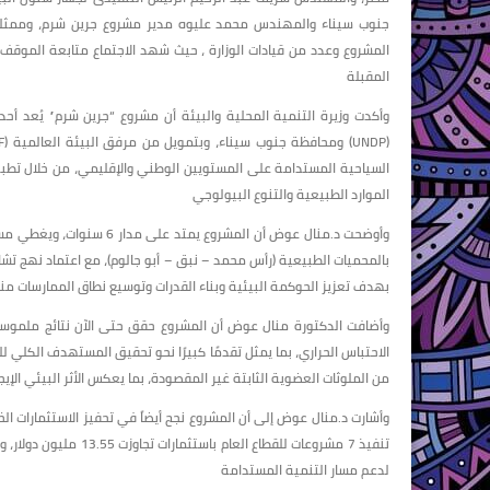
جنوب سيناء والمهندس محمد عليوه مدير مشروع جرين شرم، وممثلي الج
المشروع وعدد من قيادات الوزارة ، حيث شهد الاجتماع متابعة الموقف 
المقبلة
وأكدت وزيرة التنمية المحلية والبيئة أن مشروع “جرين شرم” يُعد أحد 
السياحية المستدامة على المستويين الوطني والإقليمي، من خلال تطبيق
الموارد الطبيعية والتنوع البيولوجي
بالمحميات الطبيعية (رأس محمد – نبق – أبو جالوم)، مع اعتماد نهج تش
بهدف تعزيز الحوكمة البيئية وبناء القدرات وتوسيع نطاق الممارسات منخ
من الملوثات العضوية الثابتة غير المقصودة، بما يعكس الأثر البيئي الإ
تنفيذ 7 مشروعات للقطا
لدعم مسار التنمية المستدامة