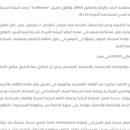
كما تم إستعرض ما تحقق في مجال التحول الرقمي، من خلال تفعيل منظومة الرصد والإبلاغ والتحقق (MRV)، وإطلاق تطبيق “EcoMonitor” لرصد البيئة البحر
دن المستدامة الدولية (ICLEI)
الطبيعة ودعم المجتمعات المحلية هما مساران متلازمان لا ينفصلان. فمن خلال العمل
ياغة حلول مستدامة تسهم في حماية النظم البيئية الفريدة لمدينة شرم الشيخ، بالتوازي
ز كفاءة استخدام الموارد، وصولاً إلى التوسع في حلول الطاقة النظيفة وممارسات السياحة
رم الشيخ.
ي مصر،
المشاركة المجتمعية، والاستثمار المستدام، يمكن أن تتكامل معاً لتحقيق منافع دائمة
 الخاصة ببرامج دعم الطاقة الشمسية، والتوسع في تطبيق نظم كفاءة الطاقة والتبريد
والمراين السياحية، وإعادة استخدام مياه الصرف المعالجة في ري المساحات الخضراء، ودعم
وعات جديدة لتعزيز السياحة البيئية وحماية النظم البيئية البحرية والشعاب المرجانية من
 الرصد والمتابعة والحماية، مؤكدة على ضرورة الانتهاء من منظومة الشمندورات بالتعاون
كما وجهت وزيرة التنمية المحلية والبيئة بسرعة استكمال إجراءات انضمام مدينة شرم الشيخ إلى شهادة Green Destinations لتصبح مدينة معترفًا بها دولي
كوجهة خضراء مستدامة، والانتهاء من إعداد الخطط الاستثمارية لكل من محمية رأس محمد ومحمية أبو جالوم، وتطوير منظومة المخلفات الصلبة 