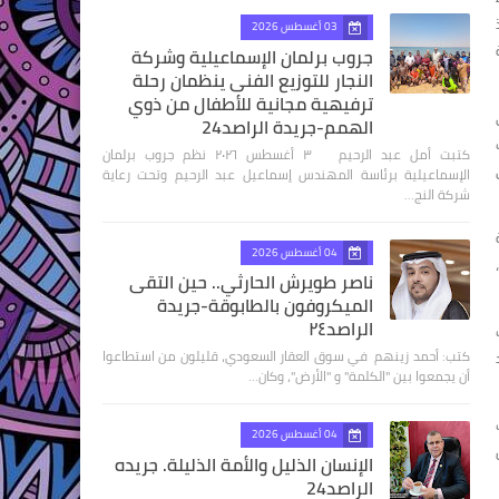
03 أغسطس 2026
جروب برلمان الإسماعيلية وشركة
النجار للتوزيع الفنى ينظمان رحلة
ترفيهية مجانية للأطفال من ذوي
الهمم-جريدة الراصد24
كتبت أمل عبد الرحيم ٣ أغسطس ٢٠٢٦ نظم جروب برلمان
الإسماعيلية برئاسة المهندس إسماعيل عبد الرحيم وتحت رعاية
شركة النج…
ة
04 أغسطس 2026
ناصر طويرش الحارثي.. حين التقى
الميكروفون بالطابوقة-جريدة
الراصد٢٤
زات
كتب: أحمد زينهم في سوق العقار السعودي، قليلون من استطاعوا
د
أن يجمعوا بين "الكلمة" و "الأرض"، وكان…
انب
04 أغسطس 2026
الإنسان الذليل والأمة الذليلة. جريده
الراصد24