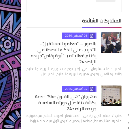
المشاركات الشائعة
05 أغسطس 2026
بالصور ... "معلمو المستقبل"..
التدريب على الذكاء الاصطناعي
يختتم فعالياته بـ "أبوقرقاص"جريده
الراصد24
المنيا : علاء سليمان في إطار توجيهات وزارة التربية والتعليم
والتعليم الفني، وحرص مديرية التربية والتعليم بالمنيا عل…
04 أغسطس 2026
مهرجان "هي الفنون Arts- "She
يكشف تفاصيل دورته السادسة
جريده الراصد24
كتب / حسام الدين رفاعي تحت شعار اصوات السلام سيمفونيه
عالميه مشاركة دولية وأعمال حصرية تُعرض لأول مرة احتفاءً بإبدا…