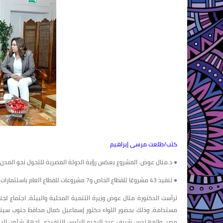
كتب/طلعت مرسى إبراهيم
● د.منال عوض: المشروع يعكس رؤية الدولة المصرية للتحول نحو المدن
● تنفيذ 43 مشروعًا للقطاع الخاص و7 مشروعات للقطاع العام باستثمارات تتجاوز 19.8 مليون دولار لدعم التحول الأخضر بشرم الشيخ
ترأست الدكتورة منال عوض وزيرة التنمية المحلية والبيئة، اجتماع ل
مستدامة، وذلك بحضور اللواء دكتور إسماعيل كمال محافظ جنوب سيناء
مصر، والمهندس شريف عبد الرحيم الرئيس التنفيذى لجهاز شئون البيئة،