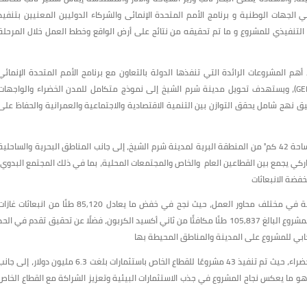
هات الوطنية و برنامج الأمم المتحدة الإنمائى والشركاء الدوليين المعنيين بتنفيذ
التنفيذي للمشروع و ما تم تحقيقه من نتائج على أرض الواقع وخطط العمل خلال المرحلة
أهم المشروعات الرائدة التي تنفذها الدولة بالتعاون مع برنامج الأمم المتحدة الإنمائي
(UNDP) ومحافظة جنوب سيناء، وبتمويل من مرفق البيئة العالمية (GEF)، ويستهدف تحويل مدينة شرم الشيخ إلى نموذج متكامل للمدن الخضراء والواجهات
 نهج شامل يحقق التوازن بين التنمية الاقتصادية والاجتماعية والعمرانية والحفاظ على
وأوضحت د.منال عوض أن المشروع يمتد على مدار 6 سنوات، ويغطي مساحة 42 كم² من المنطقة البرية لمدينة شرم الشيخ، إلى جانب المناطق البحرية والساحلي
اركي يجمع بين القطاعين العام والخاص والمجتمعات المحلية، بما في ذلك المجتمع البدوي،
فضة الانبعاثات
وأضافت الدكتورة منال عوض أن المشروع حقق حتى الآن نتائج ملموسة في مختلف محاور العمل، حيث نجح في خفض ما يعادل 85,120 طنًا من انبعاثات غا
الاحتباس الحراري، بما يمثل تقدمًا كبيرًا نحو تحقيق المستهدف الكلي للمشروع البالغ 105,837 طنًا مكافئًا من ثاني أكسيد الكربون، فضلًا عن تحقيق تقدم في الح
يجابي للمشروع على المدينة والمناطق المحيطة بها
وأشارت د.منال عوض إلى أن المشروع نجح أيضاً في تحفيز الاستثمارات الخضراء، حيث تم تنفيذ 43 مشروعًا للقطاع الخاص باستثمارات بلغت 6.3 مليون دولار، إلى ج
ع العام باستثمارات تجاوزت 13.55 مليون دولار، وهو ما يعكس نجاح المشروع في جذب الاستثمارات البيئية وتعزيز الشراكة مع القطاع الخاص