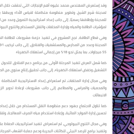
للمدينة وإطلاقها رسميًا، إلى جانب إعداد استراتيجية التمويل وعدد من 
لمؤشرات الطاقة والمياه وإدارة المخلفات والنقل المستدام والتنوع البي
55 ميجاوات، بما يمثل نحو 18% من إجمالي استهلاك الكهرباء
التشغيل وخفض استهلاك الكهرباء، إلى جانب تحقيق إنتاج سنوي من الطاقة الشمسية يقدر
وفي مجال إدارة المخلفات، تم استعراض إعداد الاستراتيجية المتكاملة 
والمحميات والمراسي والمطاعم، إلى جانب مشروعات لإعادة تدوير الزيو
الانبعاثات
كما تناول الاجتماع جهود دعم منظومة النقل المستدام من خلال إعداد 
تحسين إدارة الموارد المائية، وإعادة استخدام مياه الصرف المعالجة، وتقلي
وفي مجال التنوع البيولوجي، تم استعراض تنفيذ استراتيجيات الحفاظ عل
وتنفيذ برامج للرصد البيئي للكائنات البحرية ودعم حماية الشعاب المرجان