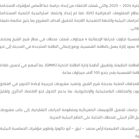
وقد إستعرض المهندس محمد عليوه أهم الإنجازات التي تحققت خلال الفترة 2024 – 2025، والتي شملت الانتهاء من إعداد دراسة خط الأساس لمؤشرات الاستدام
لمدينة شرم الشيخ، وتطوير منظومة متكاملة لقياس الأداء وربطها بنظام المعلومات الجغرافية (GIS)، كما تم إعداد واعتماد استراتيجية التنمية المستدام
الدراسات البيئية والخطط التنفيذية اللازمة لتحقيق أهداف المشروع بما يتيح متابعة دقيقة
ولوجي
وفي قطاع الطاقة، نجح المشروع في تنفيذ حزمة مشروعات للطاقة الشمسية تجاوزت قدرتها الإجمالية 4 ميجاوات، شملت محطات في مطار شرم الشيخ ومتح
المدينة وعدد من المدارس والمستشفيات والفنادق، إلى جانب تركيب 891 عمود إنارة يعمل بالطاقة الشمسية، ورفع إجمالي الطاقة المتجددة في المدينة إلى نحو
كما شمل العرض تنفيذ المرحلة الأولى من برنامج دعم الفنادق للتحول للطاقة النظيفة، وتطبيق أنظمة إدارة الطاقة الذكية (GRMS)، بما أسهم في تحسين كفا
 بنحو 105 آلاف ميجاوات ساعة
للمخلفات الصلبة بمدينة شرم الشيخ، وتنفيذ مشروعات تجريبية لإعادة التدوير في الفنادق
ت والمخلفات البلاستيكية والإلكترونية، بما يدعم التحول نحو الاقتصاد الدائري وتقليل
دراسات تشغيل الأتوبيسات الكهربائية ومنظومة الدراجات التشاركية، إلى جانب مشروعات
ل الأثر البيئي لمحطات التحلية على النظم البيئية البحرية
ى المحميات الطبيعية (رأس محمد – نبق – أبو جالوم)، وتطوير مؤشرات الحساسية البيئية،
ية