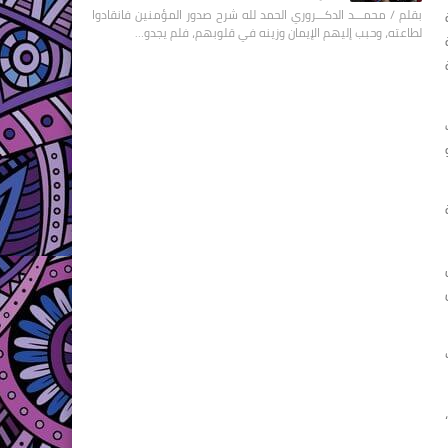
بقلم / محمـــد الدكـــروري الحمد لله شرح صدور المؤمنين فانقادوا
ة
لطاعته، وحبب إليهم الإيمان وزينه في قلوبهم، فلم يجدو…
ة
ف
ءة