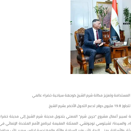
 المستدامة وتعزيز مكانة شرم الشيخ كوجهة سياحية خضراء عالمي
جنة تسيير أعمال مشروع “جرين شرم” المعني بتحويل مدينة شرم الشيخ إلى مدينة خضراء
، والسيدة/ تشيتوسي نوجوتشي، الممثلة المقيمة لبرنامج الأمم المتحدة الإنمائي في
 والأستاذة يمنى البحار نائب وزير السياحة والآثار والمهندسة إيناس سمير نائب محافظ