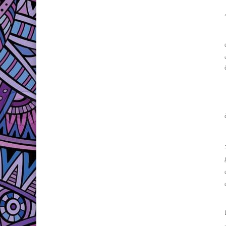
ية،
ًا
بعدد 4 مراين