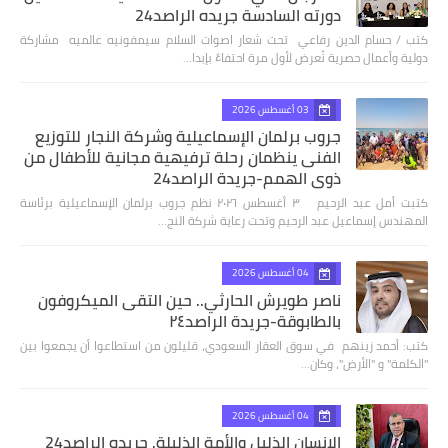
دورته السادسة جريده الراصد24
كتب / حسام الدين رفاعي تحت شعار اصوات السلام سيمفونيه عالميه مشاركة
دولية وأعمال حصرية تُعرض لأول مرة احتفاءً بإبدا…
03 أغسطس 2026
جروب برلمان الإسماعيلية وشركة النجار للتوزيع
الفنى ينظمان رحلة ترفيهية مجانية للأطفال من
ذوي الهمم-جريدة الراصد24
كتبت أمل عبد الرحيم ٣ أغسطس ٢٠٢٦ نظم جروب برلمان الإسماعيلية برئاسة
المهندس إسماعيل عبد الرحيم وتحت رعاية شركة النج…
04 أغسطس 2026
ناصر طويرش الحارثي.. حين التقى الميكروفون
بالطابوقة-جريدة الراصد٢٤
كتب: أحمد زينهم في سوق العقار السعودي، قليلون من استطاعوا أن يجمعوا بين
"الكلمة" و "الأرض"، وكان…
04 أغسطس 2026
الإنسان الذليل والأمة الذليلة. جريده الراصد24