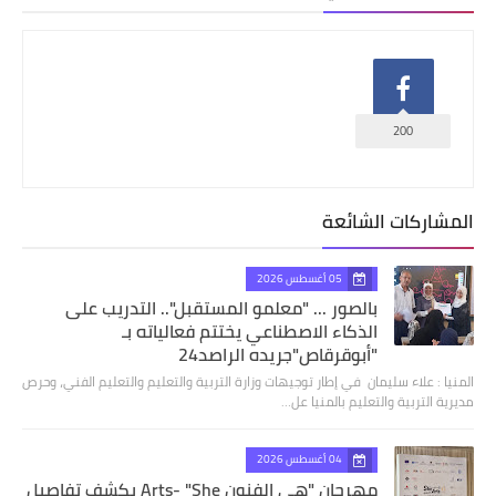
200
المشاركات الشائعة
05 أغسطس 2026
بالصور ... "معلمو المستقبل".. التدريب على
الذكاء الاصطناعي يختتم فعالياته بـ
"أبوقرقاص"جريده الراصد24
المنيا : علاء سليمان في إطار توجيهات وزارة التربية والتعليم والتعليم الفني، وحرص
مديرية التربية والتعليم بالمنيا عل…
04 أغسطس 2026
مهرجان "هي الفنون Arts- "She يكشف تفاصيل