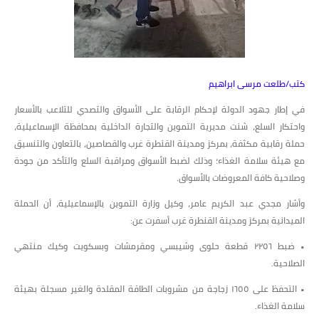
كتب/طلعت مرسى ابراهيم
في إطار جهود الدولة لإحكام الرقابة على الأسواق والتصدي للتلاعب بالأسعار
واحتكار السلع، شنت مديرية التموين والتجارة الداخلية بمحافظة الإسماعيلية،
حملة رقابية مكثفة، بمركز ومدينة القنطرة غرب والقصاصين، بالتعاون والتنسيق
مع هيئة سلامة الغذاء؛ وذلك لضبط الأسواق ومراقبة السلع والتأكد من جودة
وصلاحية كافة المعروضات بالأسواق.
وأشار مجدي عبد الكريم عامر، وكيل وزارة التموين بالإسماعيلية، أن الحملة
الميدانية بمركز ومدينة القنطرة غرب أسفرت عن:
• ضبط ٢٢٥٦ قطعة حلوى وشيبسي ومقرمشات وبسكويت وكيك منتهي
الصلاحية.
• التحفظ على ١٦٥٥ زجاجة من مشروبات الطاقة المقلدة والغير مسجلة بهيئة
سلامة الغذاء.