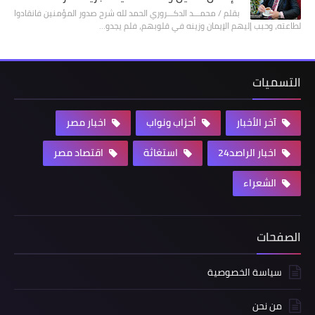
بقلم / محمـــد الدكـــروري الحمد لله شرح صدور المؤمنين فانقادوا
لطاعته، وحبب إليهم الإيمان وزينه في قلوبهم، فلم يجدو…
التسميات
آخر الأخبار
أحزاب ونواب
اخبار مصر
اخبار الراصد24
استغاثة
اقتصاد مصر
الشعراء
الصفحات
سياسة الخصوصية
من نحن