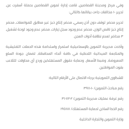
وفي مركز ومدينة القصاصين، قامت إدارة تموين القصاصين بحملة أسفرت عن،
تحرير ١٠ مخالفات جاءت بياناتها كالتالي:
تحرير محضر توقف دون أذن رسمي، محضر إنتاج خبز غير مطابق للمواصفات، محضر
إنتاج خبز ناقص الوزن، محضر عدم وجود سجل زيارات، محضر عدم وجود لوحة تشغيل،
٣ محاضر لعدم نظافة أدوات العجن.
وأكدت مديرية التموين بالإسماعيلية استمرار واستدامة هذه الحملات التفتيشية
والمتابعة الميدانية اللحظية في كافة أنحاء المحافظة، لضمان جودة السلع
المعروضة، وضبط الأسعار، وحماية حقوق المستهلكين وردع أي محاولات للتلاعب
بقوت المواطنين.
للشكاوى التموينية برجاء الاتصال على الأرقام التالية:
رقم مباحث التموين/ ٣٩١١٠١٠
رقم غرفة عمليات مديرية التموين/ ٣١٠٧٢٠٢
رقم الخط الساخن لحماية المستهلك/ ١٩٥٨٨
وزارة التموين والتجارة الداخلية