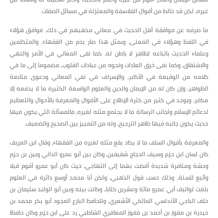
غيره، لكن قد خالط من أقوال الفلاسفة والمعتزلة في مسائل الصفات.
ما صرفه عن موافقة أهل الحديث في معاني مذهبهم في ذلك، فوافق هؤلاء
في اللفظ وهؤلاء في المعنى، وبمثل هذا صار يذم من الفقهاء، والمتكلمين
وعلماء الحديث باتباعه لظاهر لا باطن له، كما نفى المعاني في الأمر والنهي
والاشتقاق، وكما نفى خرق العادات ونحوه من عبادات القلوب، مضموما إلى ما في
كلامه من الوقيعة في الأكابر، والإسراف في نفي المعاني ودعوى متابعة
الظواهر، وإن كان له من الإيمان والدين والعلوم الواسعة الكثيرة ما لا يدفعه إلا
مكابر، ويوجد في كثير من كثرة الإطلاع على الأقوال والمعرفة بالأحوال والتعظيم
لدعائم الإسلام ولجانب الرسالة ما لا يجتمع مثله لغيره، فالمسألة التي يكون فيها
حديث يكون جانبه فيها ظاهر الترجيح، وله من التمييز بين الصحيح والضعيف.
والمعرفة بأقوال السلف ما لا يكاد يقع مثله لغيره من الفقهاء، وقال ابن العريف
كان لسان ابن حزم وسيف الحجاج شقيقين، وكان بين أبو عمرو الداني وبين بن حزم
وحشة ومنافرة شديدة أفضت بهما إلى التهاجي، حيث كان أبو عمرو أقوم قيلا
وأتبع للسنة، وذلك حسب قول الذهبي، ولكن أبا محمد أوسع دائرة في العلوم
بلغت تواليف أبي عمرو مائة وعشرين كتابا، وكانت بينه وبين أبو الوليد سليمان بن
خلف الباجي الأندلسي المالكي الأشعري، وللحافظ البارع المجود أبو بكر محمد بن
حيدرة بن مفوز بن أحمد بن مفوز المعافري الشاطبي رد على ابن حزم وكان حافظا