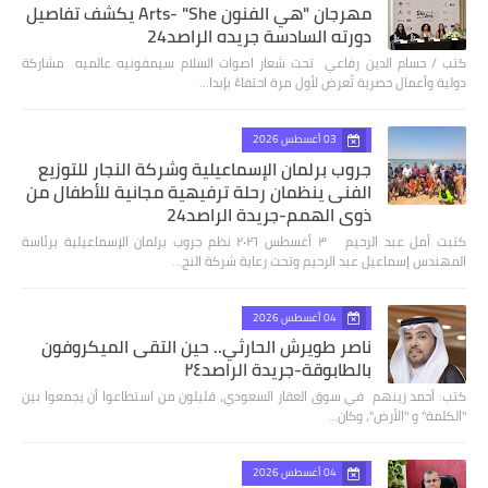
مهرجان "هي الفنون Arts- "She يكشف تفاصيل
دورته السادسة جريده الراصد24
كتب / حسام الدين رفاعي تحت شعار اصوات السلام سيمفونيه عالميه مشاركة
دولية وأعمال حصرية تُعرض لأول مرة احتفاءً بإبدا…
03 أغسطس 2026
جروب برلمان الإسماعيلية وشركة النجار للتوزيع
الفنى ينظمان رحلة ترفيهية مجانية للأطفال من
ذوي الهمم-جريدة الراصد24
كتبت أمل عبد الرحيم ٣ أغسطس ٢٠٢٦ نظم جروب برلمان الإسماعيلية برئاسة
المهندس إسماعيل عبد الرحيم وتحت رعاية شركة النج…
04 أغسطس 2026
ناصر طويرش الحارثي.. حين التقى الميكروفون
بالطابوقة-جريدة الراصد٢٤
كتب: أحمد زينهم في سوق العقار السعودي، قليلون من استطاعوا أن يجمعوا بين
"الكلمة" و "الأرض"، وكان…
04 أغسطس 2026