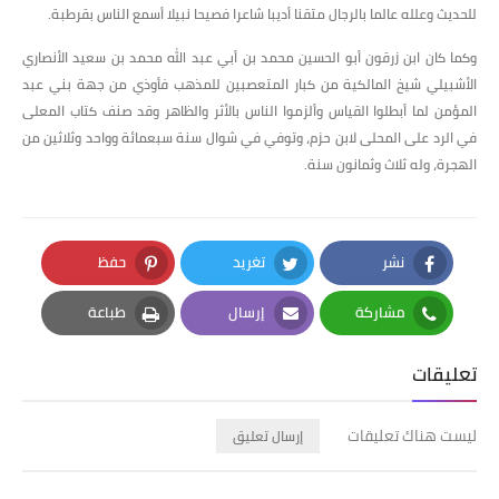
للحديث وعلله عالما بالرجال متقنا أديبا شاعرا فصيحا نبيلا أسمع الناس بقرطبة.
وكما كان ابن زرقون أبو الحسين محمد بن أبي عبد الله محمد بن سعيد الأنصاري
الأشبيلي شيخ المالكية من كبار المتعصبين للمذهب فأوذي من جهة بني عبد
المؤمن لما أبطلوا القياس وألزموا الناس بالأثر والظاهر وقد صنف كتاب المعلى
في الرد على المحلى لابن حزم، وتوفي في شوال سنة سبعمائة وواحد وثلاثين من
الهجرة، وله ثلاث وثمانون سنة.
نشر
تغريد
حفظ
Pinterest
Twitter
Facebook
مشاركة
إرسال
طباعة
Print
Email
Whatsapp
تعليقات
ليست هناك تعليقات
إرسال تعليق