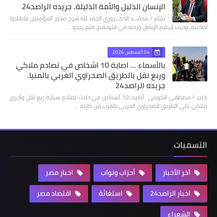
الإنسان الذليل والأمة الذليلة. جريده الراصد24
بقلم / محمـــد الدكـــروري الحمد لله شرح صدور المؤمنين فانقادوا
لطاعته، وحبب إليهم الإيمان وزينه في قلوبهم، فلم يجدو…
04 أغسطس 2026
بالأسماء ... اصابة 10 اشخاص في تصادم ملاكي
وربع نقل بالطريق الصحراوي الغربي بالمنيا.
جريده الراصد24
كتب / مصطفى الكومى أصيب 10 أشخاص في حادث تصادم سيارة ربع نقل وأخرى
ملاكي على الطريق الصحراوي الغربي بالقرب من كارتة …
التسميات
آخر الأخبار
أحزاب ونواب
اخبار مصر
اخبار الراصد24
استغاثة
اقتصاد مصر
الشعراء