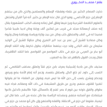
بقلم / محمـــد الدكـــروري
ذكرت المصادر الكثير عن علماء وفقهاء الإسلام والمسلمين والذي كان من بينهم
الإمام إبن حزم الأندلسي، وهو الذي قال عنه الإمام بن كثير، أنه قرأ القرآن واشتغل
بالعلوم النافعة الشرعية وبرز فيها وفاق أهل زمانه وصنف الكتب المشهورة يقال
إنه صنف أربعمائة مجلد في قريب من ثمانين ألف ورقة وكان اديبا طبيبا شاعرا
فصيحا له في الطب والمنطق كتب وكان من بيت وزارة ورياسة ووجاهة ومال وثروة
وكان مصاحبا للشيخ أبي عمر بن عبد البر النمري وكان مناوئا للشيخ أبي الوليد
سليمان بن خلف الباجي وقد جرت بينهما مناظرات يطول ذكرها، وقد انتقد الإمام
أبو بكر بن العربي بن حزم في كتاب العواصم من القواصم، كما انتقد الظاهرية،
فقال وجدت القول بالظاهر قد ملأ به المغرب.
سخيف كان من بادية إشبيلية يعرف بابن حزم، نشأ وتعلق بمذهب الشافعي، ثم
انتسب إلى داود، ثم خلع الكل، واستقل بنفسه، وزعم أنه إمام الأمة يضع ويرفع،
ويحكم ويشرع، ينسب إلى دين الله ما ليس فيه، ويقول عن العلماء ما لم يقولوا
تنفيرا للقلوب منهم، وخرج عن طريق المشبهة في ذات الله وصفاته، فجاء فيه
بطوام، واتفق كونه بين قوم لا بصر لهم إلا بالمسائل، فإذا طالبهم بالدليل كاعوا
فيتضاحك مع أصحابه منهم, وعضدته الرئاسة بما كان عنده من أدب، كما قال ابن
تيمية، مقوما ابن حزم في الاعتقاد والفقه والمنهج وإن كان أبو محمد بن حزم في
مسائل الإيمان والقدر أقوم من غيره وأعلم بالحديث وأكثر تعظيما له ولأهله من